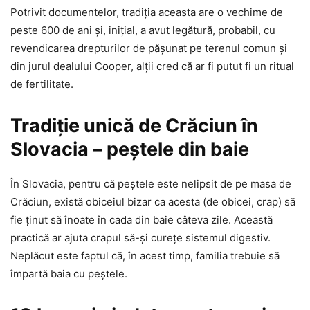
Potrivit documentelor, tradiţia aceasta are o vechime de
peste 600 de ani şi, iniţial, a avut legătură, probabil, cu
revendicarea drepturilor de pășunat pe terenul comun și
din jurul dealului Cooper, alții cred că ar fi putut fi un ritual
de fertilitate.
Tradiţie unică de Crăciun în
Slovacia – peştele din baie
În Slovacia, pentru că peştele este nelipsit de pe masa de
Crăciun, există obiceiul bizar ca acesta (de obicei, crap) să
fie ţinut să înoate în cada din baie câteva zile. Această
practică ar ajuta crapul să-și curețe sistemul digestiv.
Neplăcut este faptul că, în acest timp, familia trebuie să
împartă baia cu peştele.