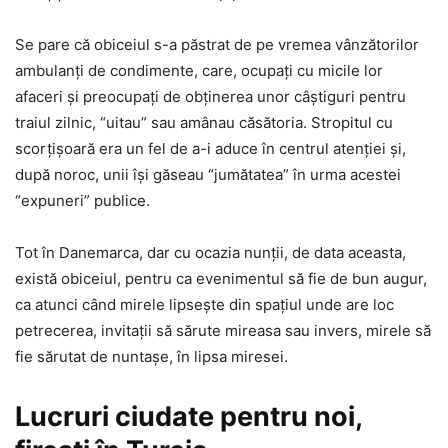
Se pare că obiceiul s-a păstrat de pe vremea vânzătorilor
ambulanţi de condimente, care, ocupaţi cu micile lor
afaceri şi preocupaţi de obţinerea unor câştiguri pentru
traiul zilnic, “uitau” sau amânau căsătoria. Stropitul cu
scorţişoară era un fel de a-i aduce în centrul atenţiei şi,
după noroc, unii îşi găseau “jumătatea” în urma acestei
“expuneri” publice.
Tot în Danemarca, dar cu ocazia nunţii, de data aceasta,
există obiceiul, pentru ca evenimentul să fie de bun augur,
ca atunci când mirele lipseşte din spaţiul unde are loc
petrecerea, invitaţii să sărute mireasa sau invers, mirele să
fie sărutat de nuntaşe, în lipsa miresei.
Lucruri ciudate pentru noi,