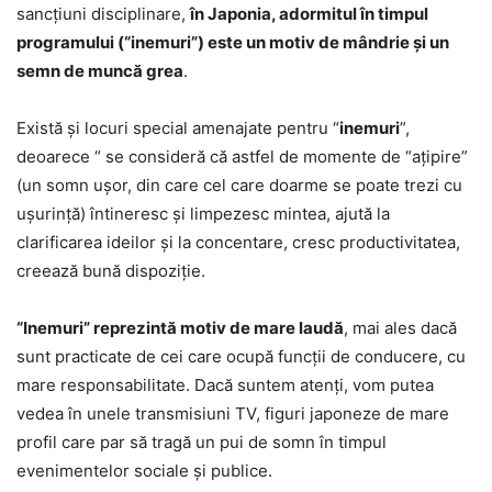
sancţiuni disciplinare,
în Japonia, adormitul în timpul
programului (“inemuri”) este un motiv de mândrie şi un
semn de muncă grea
.
Există şi locuri special amenajate pentru “
inemuri
”,
deoarece “ se consideră că astfel de momente de “aţipire”
(un somn uşor, din care cel care doarme se poate trezi cu
uşurinţă) întineresc şi limpezesc mintea, ajută la
clarificarea ideilor şi la concentare, cresc productivitatea,
creează bună dispoziţie.
“Inemuri” reprezintă motiv de mare laudă
, mai ales dacă
sunt practicate de cei care ocupă funcţii de conducere, cu
mare responsabilitate. Dacă suntem atenţi, vom putea
vedea în unele transmisiuni TV, figuri japoneze de mare
profil care par să tragă un pui de somn în timpul
evenimentelor sociale și publice.