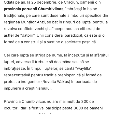
Odată pe an, la 25 decembrie, de Crăciun, oamenii din
provincia peruană Chumbivilcas
, îmbrăcaţi în haine
tradiţionale, pe care sunt desenate simboluri specifice din
regiunea Munţilor Anzi, se bat în ringuri de luptă, pentru a
rezolva conflicte vechi și a începe noul an eliberaţi de
astfel de “datorii”. Unii consideră, paradoxal, că este şi o
formă de a construi şi a susţine o societate paşnică.
Cei care luptă se strigă pe nume, la începutul și la sfârșitul
luptei, adversarii trebuie să dea mâna sau să se
îmbrățișeze. În timpul luptelor, se cântă “waylilla”,
reprezentativă pentru tradiţia prehispanică şi formă de
protest a indigenilor (Revolta Wak’as) în perioada de
impunere a creştinismului.
Provincia Chumbivilcas nu are mai mult de 300 de
locuitori, dar la festival participă peste 3000 de oameni