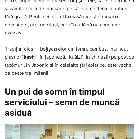
mare, ciuperci etc. – folosesc beţişoarele, care le permit să
ia cantităţi mici de mâncare, pe care o mestecă minuţios,
fără grabă. Pentru ei, statul la masă nu este numai o
necesitate, ci şi un ritual, care îi ajută să nu consume
excesiv.
Tradiţia folosirii beţişoarelor din lemn, bambus, mai nou,
plastic (“
hashi
”, în japoneză, “kuàizi”, în chineză) pe post de
tacâmuri, în Japonia şi în celelalte ţări asiatice, este veche
de peste trei milenii.
Un pui de somn în timpul
serviciului – semn de muncă
asiduă