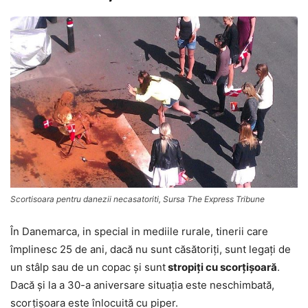
Scortisoara pentru danezii necasatoriti, Sursa The Express Tribune
În Danemarca, in special in mediile rurale, tinerii care
împlinesc 25 de ani, dacă nu sunt căsătoriţi, sunt legaţi de
un stâlp sau de un copac şi sunt
stropiţi cu scorţişoară
.
Dacă şi la a 30-a aniversare situaţia este neschimbată,
scorţişoara este înlocuită cu piper.