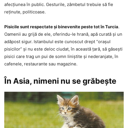
afecţiunea în public. Gesturile, zâmbetul trebuie să fie
reţinute, politicoase.
Pisicile sunt respectate și binevenite peste tot în Turcia
.
Oamenii au grijă de ele, oferindu-le hrană, apă curată și un
adăpost sigur. Istanbulul este cunoscut drept “orașul
pisicilor” şi nu este deloc ciudat, în această ţară, să găsești
pisici care trag un pui de somn liniştite şi nederanjate, în
cafenele, restaurante sau magazine.
În Asia, nimeni nu se grăbește