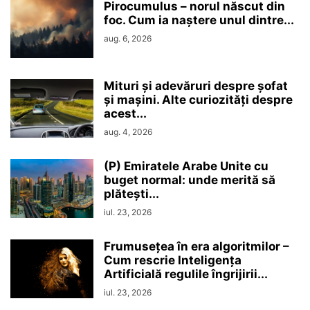
Pirocumulus – norul născut din
foc. Cum ia naștere unul dintre...
aug. 6, 2026
Mituri și adevăruri despre șofat
și mașini. Alte curiozități despre
acest...
aug. 4, 2026
(P) Emiratele Arabe Unite cu
buget normal: unde merită să
plătești...
iul. 23, 2026
Frumusețea în era algoritmilor –
Cum rescrie Inteligența
Artificială regulile îngrijirii...
iul. 23, 2026