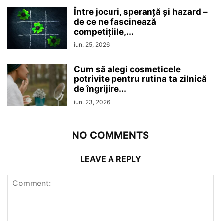
Între jocuri, speranță și hazard –
de ce ne fascinează
competițiile,...
iun. 25, 2026
Cum să alegi cosmeticele
potrivite pentru rutina ta zilnică
de îngrijire...
iun. 23, 2026
NO COMMENTS
LEAVE A REPLY