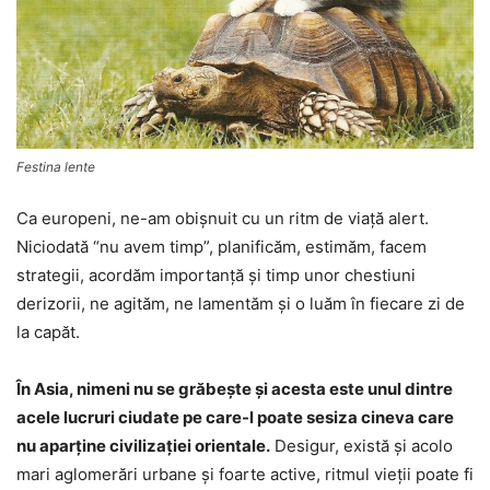
Festina lente
Ca europeni, ne-am obişnuit cu un ritm de viaţă alert.
Niciodată “nu avem timp”, planificăm, estimăm, facem
strategii, acordăm importanţă şi timp unor chestiuni
derizorii, ne agităm, ne lamentăm şi o luăm în fiecare zi de
la capăt.
În Asia, nimeni nu se grăbeşte şi acesta este unul dintre
acele lucruri ciudate pe care-l poate sesiza cineva care
nu aparţine civilizaţiei orientale.
Desigur, există şi acolo
mari aglomerări urbane şi foarte active, ritmul vieții poate fi