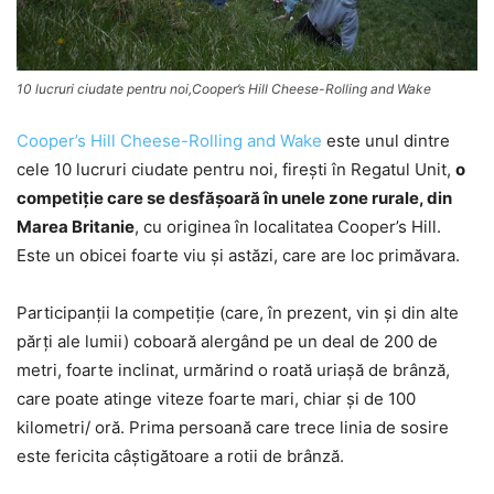
10 lucruri ciudate pentru noi,Cooper’s Hill Cheese-Rolling and Wake
Cooper’s Hill Cheese-Rolling and Wake
este unul dintre
cele 10 lucruri ciudate pentru noi, fireşti în Regatul Unit,
o
competiție care se desfăşoară în unele zone rurale, din
Marea Britanie
, cu originea în localitatea Cooper’s Hill.
Este un obicei foarte viu şi astăzi, care are loc primăvara.
Participanţii la competiţie (care, în prezent, vin şi din alte
părţi ale lumii) coboară alergând pe un deal de 200 de
metri, foarte inclinat, urmărind o roată uriașă de brânză,
care poate atinge viteze foarte mari, chiar şi de 100
kilometri/ oră. Prima persoană care trece linia de sosire
este fericita câştigătoare a rotii de brânză.