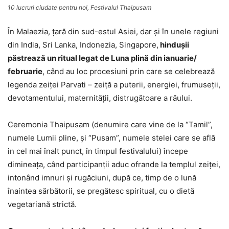
10 lucruri ciudate pentru noi, Festivalul Thaipusam
În Malaezia, ţară din sud-estul Asiei, dar şi în unele regiuni
din India, Sri Lanka, Indonezia, Singapore,
hinduşii
păstrează un ritual legat de Luna plină din ianuarie/
februarie
, când au loc procesiuni prin care se celebrează
legenda zeiţei Parvati – zeiţă a puterii, energiei, frumuseţii,
devotamentului, maternităţii, distrugătoare a răului.
Ceremonia Thaipusam (denumire care vine de la “Tamil”,
numele Lumii pline, şi “Pusam”, numele stelei care se află
in cel mai înalt punct, în timpul festivalului) începe
dimineaţa, când participanţii aduc ofrande la templul zeiţei,
intonând imnuri şi rugăciuni, după ce, timp de o lună
înaintea sărbătorii, se pregătesc spiritual, cu o dietă
vegetariană strictă.