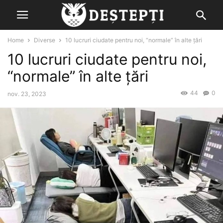
Home
Diverse
10 lucruri ciudate pentru noi, “normale” în alte ţări
10 lucruri ciudate pentru noi,
“normale” în alte ţări
44
0
nov. 23, 2023