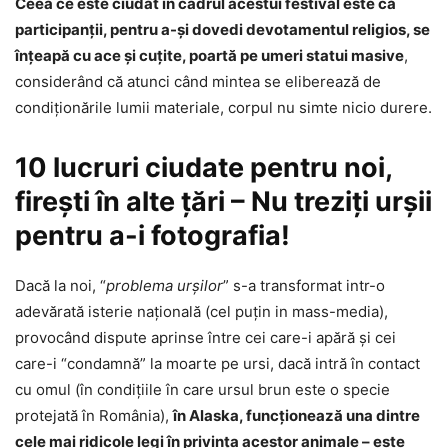
Ceea ce este ciudat în cadrul acestui festival este că
participanţii, pentru a-şi dovedi devotamentul religios, se
înțeapă cu ace şi cuțite, poartă pe umeri statui masive
,
considerând că atunci când mintea se eliberează de
condiţionările lumii materiale, corpul nu simte nicio durere.
10 lucruri ciudate pentru noi,
fireşti în alte ţări – Nu treziţi urşii
pentru a-i fotografia!
Dacă la noi, “
problema urşilor
” s-a transformat intr-o
adevărată isterie naţională (cel puţin in mass-media),
provocând dispute aprinse între cei care-i apără şi cei
care-i “condamnă” la moarte pe ursi, dacă intră în contact
cu omul (în condiţiile în care ursul brun este o specie
protejată în România),
în Alaska, funcţionează una dintre
cele mai ridicole legi în privinţa acestor animale – este