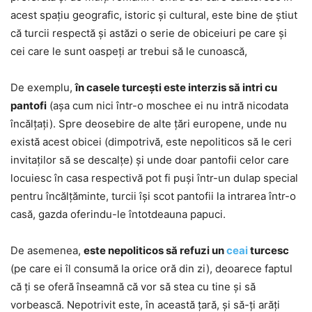
acest spaţiu geografic, istoric şi cultural, este bine de ştiut
că turcii respectă şi astăzi o serie de obiceiuri pe care şi
cei care le sunt oaspeţi ar trebui să le cunoască,
De exemplu,
în casele turcești este interzis să intri cu
pantofi
(aşa cum nici într-o moschee ei nu intră nicodata
încălţaţi). Spre deosebire de alte țări europene, unde nu
există acest obicei (dimpotrivă, este nepoliticos să le ceri
invitaţilor să se descalţe) şi unde doar pantofii celor care
locuiesc în casa respectivă pot fi puşi într-un dulap special
pentru încălțăminte, turcii își scot pantofii la intrarea într-o
casă, gazda oferindu-le întotdeauna papuci.
De asemenea,
este nepoliticos să refuzi un
ceai
turcesc
(pe care ei îl consumă la orice oră din zi), deoarece faptul
că ți se oferă înseamnă că vor să stea cu tine și să
vorbească. Nepotrivit este, în această ţară, şi să-ţi arăţi