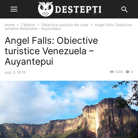
Home
Călătorii
Obiective turistice din lume
Angel Falls: Obiective
turistice Venezuela – Auyantepui
Angel Falls: Obiective
turistice Venezuela –
Auyantepui
436
0
aug. 5, 2016