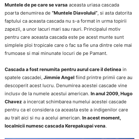
Muntele de pe care se varsa
aceasta uriasa cascada
poarta denumirea de
“Muntele Diavolului”
, si asta datorita
faptului ca aceasta cascada nu s-a format in urma topirii
zapezii, a unor lacuri mari sau rauri. Principalul motiv
pentru care aceasta cascada este pe acest munte sunt
simplele ploi tropicale care o fac sa fie una dintre cele mai
frumoase si mai minunate locuri de pe Pamant.
Cascada a fost renumita
pentru aurul care il detinea
in
spatele cascadei,
Jimmie Angel
fiind printre primii care au
descoperit acest lucru. Denumirea acestei cascade vine
inclusv de la numele acestui american.
In anul 2009, Hugo
Chavez
a incercat schimbarea numelui acestei cascade
pentru ca el considera ca aceasta este a indigenilor care
au trait aici si nu a acelui american.
In acest moment,
localnicii numesc cascada Kerepakupai vena
.