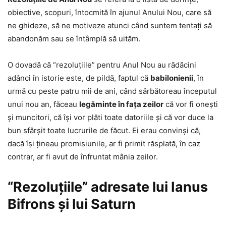
obiective, scopuri, întocmită în ajunul Anului Nou, care să
ne ghideze, să ne motiveze atunci când suntem tentaţi să
abandonăm sau se întâmplă să uităm.
O dovadă că “rezoluţiile” pentru Anul Nou au rădăcini
adânci în istorie este, de pildă, faptul că
babilonienii
, în
urmă cu peste patru mii de ani, când sărbătoreau începutul
unui nou an, făceau
legăminte în faţa zeilor
că vor fi oneşti
şi muncitori, că îşi vor plăti toate datoriile şi că vor duce la
bun sfârşit toate lucrurile de făcut. Ei erau convinşi că,
dacă îşi ţineau promisiunile, ar fi primit răsplată, în caz
contrar, ar fi avut de înfruntat mânia zeilor.
“Rezoluţiile” adresate lui Ianus
Bifrons şi lui Saturn