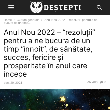
Home
Cultură generală
Anul Nou 2022 – “rezoluţii” pentru a ne
bucura de un timp...
Anul Nou 2022 – “rezoluţii”
pentru a ne bucura de un
timp “înnoit”, de sănătate,
succes, fericire şi
prosperitate în anul care
începe
480
0
dec. 29, 2021