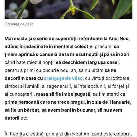
Creanga de vasc
Mai există şi o serie de superstiţii referitoare la Anul Nou,
adânc înrădăcinate în mentalul colectiv
, precum:
să
ţinem aprinsă o candelă de la miezul nopţii şi până în zori
,
când bate miezul nopţii
să deschidem larg uşa casei
,
pentru a primi cu bucurie noul an, să nu uităm
să ne
decorăm casa cu
crenguţe de vâsc
, cu virtuţi ocrotitoare,
simbol al luminii, al regenerării, al înţelepciunii, al forţei şi
al cunoaşterii,
masa să fie îmbelşugată
, să fim atenţi ca
prima persoană care ne trece pragul, în ziua de 1 ianuarie,
să fie un bărbat
,
să avem bani în buzunar, să nu avem
datorii
etc.
În tradiţia creştină, prima zi din Noul An, când este celebrat