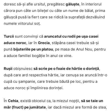
doresc să-şi afle ursitul, pregătesc
găluşte
, în interiorul
cărora pun câte un bileţel cu câte un nume de băiat, prima
găluşcă pusă la fiert care se ridică la suprafaţă dezvăluind
numele viitorului soţ.
Turcii
sunt convinşi că
aruncatul cu rodii pe uşa casei
aduce noroc
, iar în
Grecia
, stăpâna casei trebuie să-şi
pună
bijuteriile pe un platou
, pe masa de Anul Nou, pentru
a aduce familiei bogăţie în anul ce vine.
Ruşii
obişnuiesc
să scrie pe o foaie de hârtie o dorinţă
,
după care ard respectiva hârtie, iar cenuşa se aruncă într-o
cupă cu şampanie, care trebuie băută pe loc, pentru a
aduce noroc şi împlinirea dorinţei.
În
Cehia
, există obiceiul ca, la miezul nopţii,
să se taie un
măr (fruct) pe jumătate
, iar dacă miezul are formă de stea,