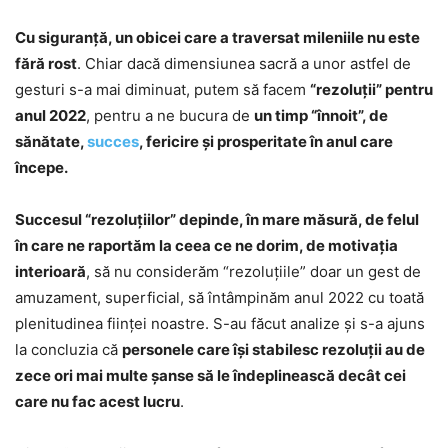
Cu siguranţă, un obicei care a traversat mileniile nu este
fără rost
. Chiar dacă dimensiunea sacră a unor astfel de
gesturi s-a mai diminuat, putem să facem
“rezoluţii” pentru
anul 2022
, pentru a ne bucura de
un timp “înnoit”, de
sănătate,
succes
, fericire şi prosperitate în anul care
începe.
Succesul “rezoluţiilor” depinde, în mare măsură, de felul
în care ne raportăm la ceea ce ne dorim, de motivaţia
interioară
, să nu considerăm “rezoluţiile” doar un gest de
amuzament, superficial, să întâmpinăm anul 2022 cu toată
plenitudinea fiinţei noastre. S-au făcut analize şi s-a ajuns
la concluzia că
personele care îşi stabilesc rezoluţii au de
zece ori mai multe şanse să le îndeplinească decât cei
care nu fac acest lucru
.