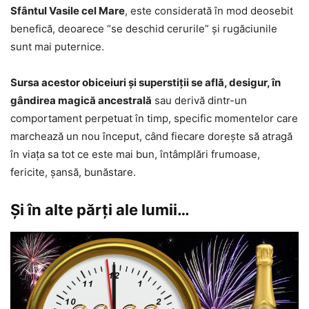
Sfântul Vasile cel Mare
, este considerată în mod deosebit
benefică, deoarece “se deschid cerurile” şi rugăciunile
sunt mai puternice.
Sursa acestor obiceiuri şi superstiţii se află, desigur, în
gândirea magică ancestrală
sau derivă dintr-un
comportament perpetuat în timp, specific momentelor care
marchează un nou început, când fiecare doreşte să atragă
în viaţa sa tot ce este mai bun, întâmplări frumoase,
fericite, şansă, bunăstare.
Şi în alte părţi ale lumii…