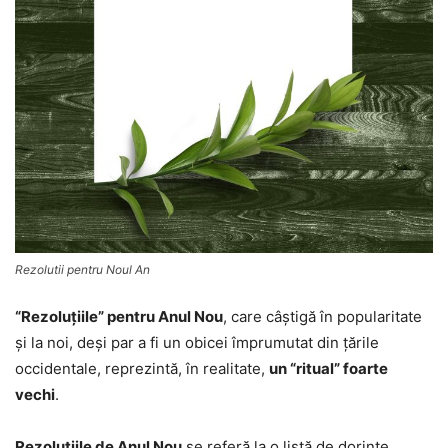
Rezolutii pentru Noul An
“Rezoluţiile” pentru Anul Nou
, care câştigă în popularitate
şi la noi, deşi par a fi un obicei împrumutat din ţările
occidentale, reprezintă, în realitate,
un “ritual” foarte
vechi
.
Rezoluţiile de Anul Nou
se referă la o listă de dorinţe,