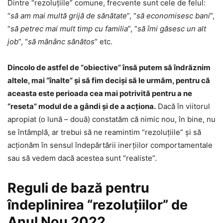
Dintre “rezoluţiile” comune, frecvente sunt cele de felul:
“
să am mai multă grijă de sănătate
”, “
să economisesc bani
”,
“
să petrec mai mult timp cu familia
”, “
să îmi găsesc un alt
job
”, “
să mănânc sănătos
” etc.
Dincolo de astfel de “obiective” însă putem să îndrăznim
altele, mai “înalte” şi să fim decişi să le urmăm, pentru că
aceasta este perioada cea mai potrivită pentru a ne
“reseta” modul de a gândi şi de a acţiona.
Dacă în viitorul
apropiat (o lună – două) constatăm că nimic nou, în bine, nu
se întâmplă, ar trebui să ne reamintim “rezoluţiile” şi să
acţionăm în sensul îndepărtării inerţiilor comportamentale
sau să vedem dacă acestea sunt “realiste”.
Reguli de bază pentru
îndeplinirea “rezoluţiilor” de
Anul Nou 2022