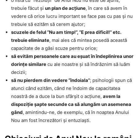
o listă cu “rezoluţii” de Anul Nou nu este de ajuns,
trebuie făcut şi
un plan de acţiune
, în care să avem în
vedere că orice lucru important se face pas cu pas şi nu
trebuie să ezităm să cerem ajutor;
scuzele de felul “Nu am timp!”, “E prea dificil!” etc.
trebuie eliminate
, mai ales că mintea posedă această
capacitate de a găsi scuze pentru orice;
să evităm persoanele care au eşuat în îndeplinirea unor
dorinţe similare
cu ale noastre şi să îndrăznim să luăm
decizii;
să nu pierdem din vedere “îndoiala”
; psihologii spun că
atunci când ezităm, când ne îndoim de capacitatea
noastră de a duce la bun sfârşit o acţiune,
avem la
dispoziţie şapte secunde ca să alungăm un asemenea
gând
, amintindu-ne, de exemplu, că în noaptea Anului
Nou am fost încrezători şi entuziaşti.