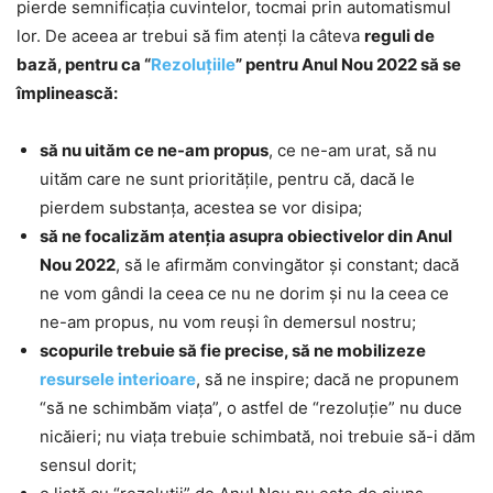
pierde semnificaţia cuvintelor, tocmai prin automatismul
lor. De aceea ar trebui să fim atenţi la câteva
reguli de
bază, pentru ca “
Rezoluţiile
” pentru Anul Nou 2022 să se
împlinească:
să nu uităm ce ne-am propus
, ce ne-am urat, să nu
uităm care ne sunt priorităţile, pentru că, dacă le
pierdem substanţa, acestea se vor disipa;
să ne focalizăm atenţia asupra obiectivelor din Anul
Nou 2022
, să le afirmăm convingător şi constant; dacă
ne vom gândi la ceea ce nu ne dorim şi nu la ceea ce
ne-am propus, nu vom reuşi în demersul nostru;
scopurile trebuie să fie precise, să ne mobilizeze
resursele interioare
, să ne inspire; dacă ne propunem
“să ne schimbăm viaţa”, o astfel de “rezoluţie” nu duce
nicăieri; nu viaţa trebuie schimbată, noi trebuie să-i dăm
sensul dorit;