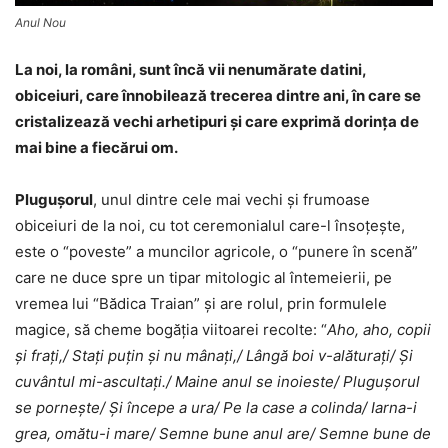
Anul Nou
La noi, la români, sunt încă vii nenumărate datini,
obiceiuri, care înnobilează trecerea dintre ani, în care se
cristalizează vechi arhetipuri şi care exprimă dorinţa de
mai bine a fiecărui om.
Pluguşorul
, unul dintre cele mai vechi şi frumoase
obiceiuri de la noi, cu tot ceremonialul care-l însoţeşte,
este o “poveste” a muncilor agricole, o “punere în scenă”
care ne duce spre un tipar mitologic al întemeierii, pe
vremea lui “Bădica Traian” şi are rolul, prin formulele
magice, să cheme bogăţia viitoarei recolte: “
Aho, aho, copii
şi fraţi,/ Staţi puţin şi nu mânaţi,/ Lângă boi v-alăturaţi/ Şi
cuvântul mi-ascultaţi./ Maine anul se inoieste/ Pluguşorul
se porneşte/ Şi începe a ura/ Pe la case a colinda/ Iarna-i
grea, omătu-i mare/ Semne bune anul are/ Semne bune de