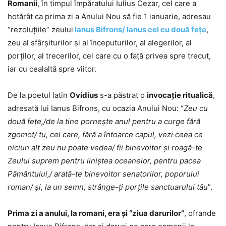
Romanii
, în timpul împăratului Iulius Cezar, cel care a
hotărât ca prima zi a Anului Nou să fie 1 ianuarie, adresau
“rezoluţiile” zeului
Ianus Bifrons/ Ianus cel cu două feţe
,
zeu al sfârşiturilor şi al începuturilor, al alegerilor, al
porţilor, al trecerilor, cel care cu o faţă privea spre trecut,
iar cu cealaltă spre viitor.
De la poetul latin
Ovidius
s-a păstrat o
invocaţie ritualică
,
adresată lui Ianus Bifrons, cu ocazia Anului Nou: “
Zeu cu
două feţe,/de la tine porneşte anul pentru a curge fără
zgomot/ tu, cel care, fără a întoarce capul, vezi ceea ce
niciun alt zeu nu poate vedea/ fii binevoitor şi roagă-te
Zeului suprem pentru liniştea oceanelor, pentru pacea
Pământului,/ arată-te binevoitor senatorilor, poporului
roman/ şi, la un semn, strânge-ţi porţile sanctuarului tău
”.
Prima zi a anului, la romani, era şi “ziua darurilor”
, ofrande