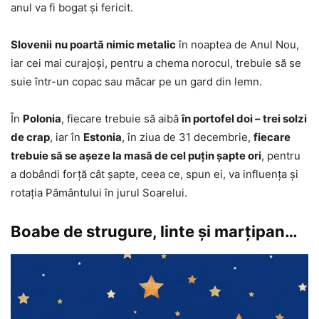
anul va fi bogat şi fericit.
Slovenii
nu poartă nimic metalic
în noaptea de Anul Nou,
iar cei mai curajoşi, pentru a chema norocul, trebuie să se
suie într-un copac sau măcar pe un gard din lemn.
În
Polonia
, fiecare trebuie să aibă
în portofel doi – trei solzi
de crap
, iar în
Estonia
, în ziua de 31 decembrie,
fiecare
trebuie să se aşeze la masă de cel puţin şapte ori
, pentru
a dobândi forţă cât şapte, ceea ce, spun ei, va influenţa şi
rotaţia Pământului în jurul Soarelui.
Boabe de strugure, linte şi marţipan…