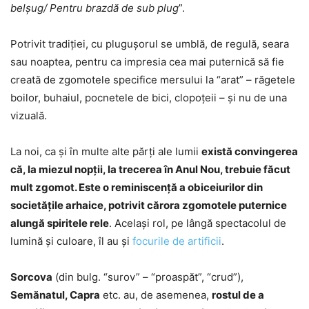
belşug/ Pentru brazdă de sub plug
”.
Potrivit tradiţiei, cu pluguşorul se umblă, de regulă, seara
sau noaptea, pentru ca impresia cea mai puternică să fie
creată de zgomotele specifice mersului la “arat” – răgetele
boilor, buhaiul, pocnetele de bici, clopoţeii – şi nu de una
vizuală.
La noi, ca şi în multe alte părţi ale lumii
există convingerea
că, la miezul nopţii, la trecerea în Anul Nou, trebuie făcut
mult zgomot. Este o reminiscenţă a obiceiurilor din
societăţile arhaice, potrivit cărora zgomotele puternice
alungă spiritele rele
. Acelaşi rol, pe lângă spectacolul de
lumină şi culoare, îl au şi
focurile de artificii
.
Sorcova
(din bulg. “surov” – “proaspăt”, “crud”),
Semănatul, Capra
etc. au, de asemenea,
rostul de a