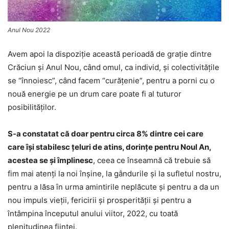
Anul Nou 2022
Avem apoi la dispoziţie această perioadă de graţie dintre
Crăciun şi Anul Nou, când omul, ca individ, şi colectivităţile
se “înnoiesc”, când facem “curăţenie”, pentru a porni cu o
nouă energie pe un drum care poate fi al tuturor
posibilităţilor.
S-a constatat că doar pentru circa 8% dintre cei care
care îşi stabilesc ţeluri de atins, dorinţe pentru Noul An,
acestea se şi împlinesc
, ceea ce înseamnă că trebuie să
fim mai atenţi la noi înşine, la gândurile şi la sufletul nostru,
pentru a lăsa în urma amintirile neplăcute şi pentru a da un
nou impuls vieţii, fericirii şi prosperităţii şi pentru a
întâmpina începutul anului viitor, 2022, cu toată
plenitudinea fiinţei.