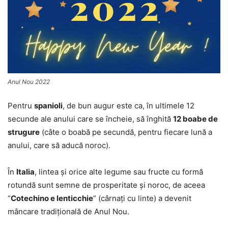
Anul Nou 2022
Pentru
spanioli
, de bun augur este ca, în ultimele 12
secunde ale anului care se încheie, să înghită
12 boabe de
strugure
(câte o boabă pe secundă, pentru fiecare lună a
anului, care să aducă noroc).
În
Italia
, lintea şi orice alte legume sau fructe cu formă
rotundă sunt semne de prosperitate şi noroc, de aceea
“
Cotechino e lenticchie
” (cârnaţi cu linte) a devenit
mâncare tradiţională de Anul Nou.