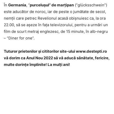
În
Germania
, “
purceluşul” de marţipan
(“glücksschwein”)
este aducător de noroc, iar de peste o jumătate de secol,
nemţii care petrec Revelionul acasă obişnuiesc ca, la ora
22.00, să se aşeze în faţa televizorului, pentru a urmări un
film de scurt metraj englezesc, de 15 minute, în alb-negru
– “Diner for one”.
Tuturor prietenilor şi cititorilor site-ului www.destepti.ro
vă dorim ca Anul Nou 2022 să vă aducă sănătate, fericire,
multe dorinţe împlinite! La mulţi ani!