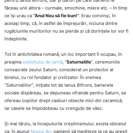
pentru Ianus Bifrons, dar şi daruri pe care oamenii le
făceau unii altora – curmale, smochine, miere etc. – în timp
ce îşi urau ca
“Anul Nou să fie bun!”
. Erau convinşi, în
acelaşi timp, că, în astfel de împrejurări, niciuna dintre
rugăciunile muritorilor nu se pierde şi că dorinţele lor vor fi
îndeplinite.
Tot în antichitatea romană, un loc important îl ocupau, în
preajma
solstiţiului de iarnă
, “
Saturnaliile
”, ceremoniile
consacrate zeului Saturn, considerat un protector al
binelui, cu rol fondator şi civilizator. În vremea
“Saturnaliilor”, iniţiate tot de Ianus Bifrons, barierele
sociale dispăreau, se depuneau ofrande pentru Saturn, se
ofereau copiilor drept cadouri obiecte mici din ceramică,
iar casele se împodobeau cu crenguţe de vâsc.
Şi mai târziu, la începuturile creştinismului, exista obiceiul
ca, în ajunul
Noului An
, oamenii să mediteze la ce au greşit