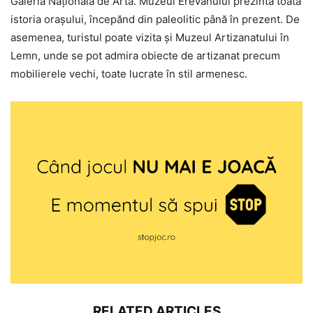
Galeria Naţională de Artă. Muzeul Erevanului prezintă toată
istoria oraşului, începănd din paleolitic până în prezent. De
asemenea, turistul poate vizita şi Muzeul Artizanatului în
Lemn, unde se pot admira obiecte de artizanat precum
mobilierele vechi, toate lucrate în stil armenesc.
RELATED ARTICLES