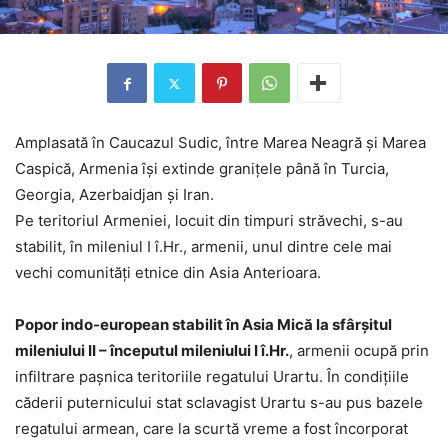
Amplasată în Caucazul Sudic, între Marea Neagră și Marea
Caspică, Armenia își extinde granițele până în Turcia,
Georgia, Azerbaidjan și Iran.
Pe teritoriul Armeniei, locuit din timpuri străvechi, s-au
stabilit, în mileniul I î.Hr., armenii, unul dintre cele mai
vechi comunități etnice din Asia Anterioara.
Popor indo-european stabilit în Asia Mică la sfârșitul
mileniului II – începutul mileniului I î.Hr.
, armenii ocupă prin
infiltrare pașnica teritoriile regatului Urartu. În condițiile
căderii puternicului stat sclavagist Urartu s-au pus bazele
regatului armean, care la scurtă vreme a fost încorporat