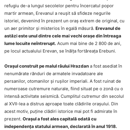
refugiu de-a lungul secolelor pentru încercatul popor
martir armean, Erevanul a reuşit să sfideze negurile
istoriei, devenind în prezent un oraş extrem de original, cu
un aer primitor şi misterios în egală măsură.
Erevanul de
astăzi este unul dintre cele mai vechi oraşe din întreaga
lume locuite neîntrerupt.
Acum mai bine de 2 800 de ani,
pe locul actualului Erevan, se înălța fortăreaţa Erebuni.
Orașul construit pe malul râului Hrazdan
a fost asediat în
nenumărate rănduri de armatele invadatoare ale
persanilor, otomanilor şi ruşilor imperiali. A fost ruinat de
numeroase cutremure naturale, fiind situat pe o zonă cu o
intensă activitate seismică. Cumplitul cutremur din secolul
al XVII-lea a distrus aproape toate clădirile oraşului. Din
acest motiv, puţine clădiri istorice mai pot fi admirate în
prezent.
Oraşul a fost ales capitală odată cu
independenţa statului armean, declarată în anul 1918.