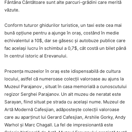
Fântâna Cântătoare sunt alte parcuri-grădini care merită
văzute.
Conform tuturor ghidurilor turistice, un taxi este cea mai
bună opţiune pentru a ajunge în oraş, costând în medie
echivalentul a 10$, dar se găsesc şi autobuze publice care
fac acelaşi lucru în schimbul a 0,7$, cât costă un bilet până
în centrul istoric al Erevanului.
Prezența muzeelor în oraș este idispensabilă de cultura
locului, astfel că numeroase colecții valoroase au ajuns la
Muzeul Parajanov , situat în casa memorială a cunoscutului
regizor Serghei Parajanov. Un alt muzeu de neratat este
Sarayan, fiind situat pe strada cu acelaşi nume. Muzeul de
Artă Modernă Cafesjian, adăposteşte colecţii valoroase
care au aparţinut lui Gerard Cafesjian, Arshile Gorky, Andy
Warhol şi Marc Chagall. La fel de impresionantă este