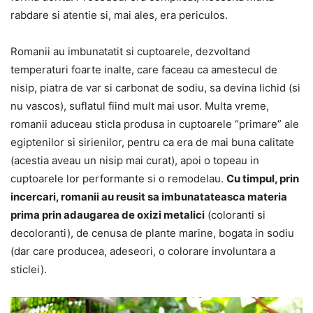
rabdare si atentie si, mai ales, era periculos.
Romanii au imbunatatit si cuptoarele, dezvoltand
temperaturi foarte inalte, care faceau ca amestecul de
nisip, piatra de var si carbonat de sodiu, sa devina lichid (si
nu vascos), suflatul fiind mult mai usor. Multa vreme,
romanii aduceau sticla produsa in cuptoarele “primare” ale
egiptenilor si sirienilor, pentru ca era de mai buna calitate
(acestia aveau un nisip mai curat), apoi o topeau in
cuptoarele lor performante si o remodelau.
Cu timpul, prin
incercari, romanii au reusit sa imbunatateasca materia
prima prin adaugarea de oxizi metalici
(coloranti si
decoloranti), de cenusa de plante marine, bogata in sodiu
(dar care producea, adeseori, o colorare involuntara a
sticlei).