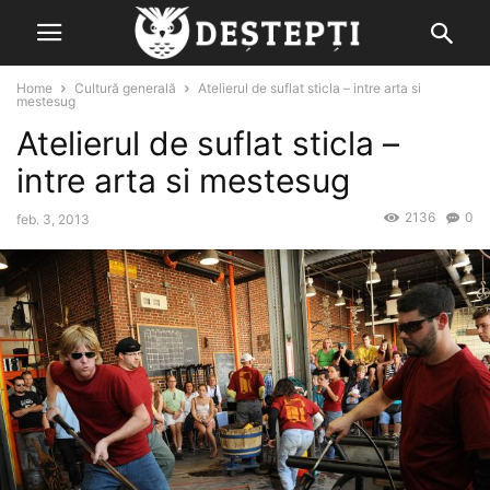
Home
Cultură generală
Atelierul de suflat sticla – intre arta si
mestesug
Atelierul de suflat sticla –
intre arta si mestesug
2136
0
feb. 3, 2013