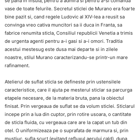
se pana in insula, pentru a admira si pentru a-si comanda
vase de toate felurile. Secretul sticlei de Murano era foarte
bine pazit si, cand regele Ludovic al XIV-lea a reusit sa
convinga vreo cativa muncitori sa ii duca in Franta, sa
fabrice renumita sticla, Consiliul republicii Venetia a trimis
de urgenta agenti pentru a-i gasi si a-i omori. Traditia
acestui mestesug este dusa mai departe si in zilele
noastre, stilul Murano caracterizandu-se printr-un mare
rafinament.
Atelierul de suflat sticla se defineste prin ustensilele
caracteristice, care il ajuta pe mesterul sticlar sa parcurga
etapele necesare, de la materia bruta, pana la obiectul
finisat. Prin vergeaua de suflat se da volum sticlei. Sticlarul
incepe prin a lua din cuptor, prin rotire usoara, o cantitate
de sticla fluida, cu vergeaua care are la capat un tub din
otel. O uniformizeaza pe o suprafata de marmura si, prin
mustiuc, sufla scurt (evitand refluxul aerului cald), dupa