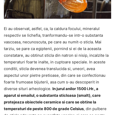
Ei au observat, astfel, ca, la caldura focului, mineralul
respectiv se lichefia, tranformandu-se intr-o substanta
vascoasa, necunoscuta, pe care au numit-o sticla. Mai
tarziu, se pare ca egiptenii, pornind si ei de la aceasta
constatare, au obtinut sticla din natron si nisip, incalzite la
temperaturi foarte inalte, in cuptoare speciale. In aceste
conditii, sticla devenea translucida si, uneori, avea
aspectul unor pietre pretioase, din care se confectionau
foarte frumoase bijuterii, asa cum s-au descoperit in
diverse situri arheologice.
In jurul anilor 1500 i.Hr., a
aparut si emailul, o substanta sticloasa (smalt), care
protejeaza obiectele ceramice si care se obtine la
temperaturi de peste 800 de grade Celsius
, din pulbere