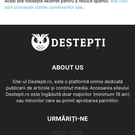
Acest site folosește Akismet pentru a reduce spamul.
Află cum
sunt procesate datele comentariilor tale
.
ABOUT US
Site-ul Destepti.ro, este o platformă online dedicată
publicarii de articole și conținut media. Accesarea siteului
Destepti.ro este îngăduită doar majorilor (minimum 18 ani)
sau minorilor care au primit aprobarea parintilor.
URMĂRIȚI-NE