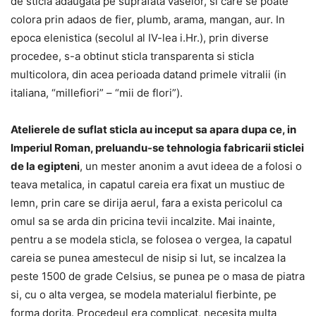
de sticla adaugata pe suprafata vaselor, si care se poate
colora prin adaos de fier, plumb, arama, mangan, aur. In
epoca elenistica (secolul al IV-lea i.Hr.), prin diverse
procedee, s-a obtinut sticla transparenta si sticla
multicolora, din acea perioada datand primele vitralii (in
italiana, “millefiori” – “mii de flori”).
Atelierele de suflat sticla au inceput sa apara dupa ce, in
Imperiul Roman, preluandu-se tehnologia fabricarii sticlei
de la egipteni
, un mester anonim a avut ideea de a folosi o
teava metalica, in capatul careia era fixat un mustiuc de
lemn, prin care se dirija aerul, fara a exista pericolul ca
omul sa se arda din pricina tevii incalzite. Mai inainte,
pentru a se modela sticla, se folosea o vergea, la capatul
careia se punea amestecul de nisip si lut, se incalzea la
peste 1500 de grade Celsius, se punea pe o masa de piatra
si, cu o alta vergea, se modela materialul fierbinte, pe
forma dorita. Procedeul era complicat, necesita multa