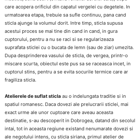
care acopera orificiul din capatul vergelei cu degetele. In
urmatoarea etapa, trebuie sa sufle continuu, pana cand
sticla ajunge la volumul dorit. Intre timp, sticla supusa
acestui proces se mai tine din cand in cand, in gura
cuptorului, pentru a nu se raci si se regularizeaza
suprafata sticlei cu o bucata de lemn (sau de ziar) umezita.
Dupa desprinderea vasului de sticla, de vergea, printr-o
miscare scurta, obiectul este pus sa se raceasca incet, in
cuptorul stins, pentru a se evita socurile termice care ar
fragiliza sticla.
Atelierele de suflat sticla
au o indelungata traditie si in
spatiul romanesc. Daca dovezi ale prelucrarii sticlei, mai
exact urme ale unor cuptoare care aveau aceasta
destinatie, s-au descoperit in Dobrogea, datand din secolul
intai, tot in aceasta regiune existand nenumarate dovezi si
ale negotului intens, cu sticla siriana, primul atelier de