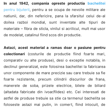
In anul 1942, compania opreste productia
bachelitei
pentru bijuterii
, pentru a se ocupa de nevoile militare ale
natiunii, dar, din nefericire, pana la sfarsitul celui de-al
doilea razboi mondial, sunt inventate alte tipuri de
materiale – fibra de sticla, vinilul si acrilicul, mult mai usor
de modelat, catalinul fiind scos din productie.
Astazi, acest material a ramas doar o pasiune pentru
colectionari
(costurile de productie fiind foarte mari,
comparativ cu alte produse), desi o exceptie notabila, in
declinul generalizat, este folosirea bachelitei la fabricarea
unor componente de mare precizie sau care trebuie sa fie
foarte rezistente, precum cilindrii discurilor de frana,
manerele de soba, prizele electrice, bilele de biliard
(altadata fabricate din ivoar/fildes) etc. Cei interesati de
astfel de produse trebuie sa stie ca termenul bachelita se
foloseste astazi mai putin, in comert, fiind inlocuit, de