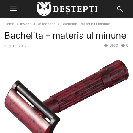
Home
Invenții & Descoperiri
Bachelita – materialul minune
Bachelita – materialul minune
6950
0
aug. 13, 2012