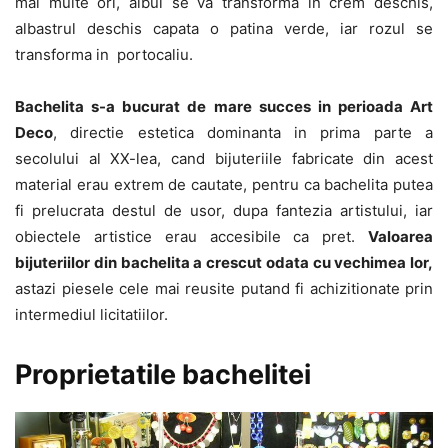
mai multe ori, albul se va transforma in crem deschis,
albastrul deschis capata o patina verde, iar rozul se
transforma in portocaliu.
Bachelita s-a bucurat de mare succes in perioada Art
Deco
, directie estetica dominanta in prima parte a
secolului al XX-lea, cand bijuteriile fabricate din acest
material erau extrem de cautate, pentru ca bachelita putea
fi prelucrata destul de usor, dupa fantezia artistului, iar
obiectele artistice erau accesibile ca pret.
Valoarea
bijuteriilor din bachelita a crescut odata cu vechimea lor,
astazi piesele cele mai reusite putand fi achizitionate prin
intermediul licitatiilor.
Proprietatile bachelitei