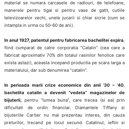
material se numara carcasele de radiouri, de telefoane,
manerele pentru tigai si pentru vase de gatit, cutiile
televizoarelor vechi, unele jucarii si chiar sicrie (cum se
intampla in urma cu 50-60 de ani).
In anul 1927, patentul pentru fabricarea bachelitei expira
,
fiind cumparat de catre corporatia “Catalin” (cea care a
fabricat aproximativ 70% din totalul rasinilor fenolice care
exista astazi), aceasta incepand productia pe scara larga a
materialului, dar sub denumirea “catalin”.
In perioada marii crize economice din anii ’30 – ’40
,
bachelita catalin a devenit “vedeta” magazinelor de
bijuterii,
pentru “lumea buna”, care trecea (si ea) prin
dificultati de ordin financiar. Diamantele Tiffany si
bijuteriile Cartier nu mai prezentau interes, din cauza
preturilor, trecand pe locul secund. Catalinul, ieftin si