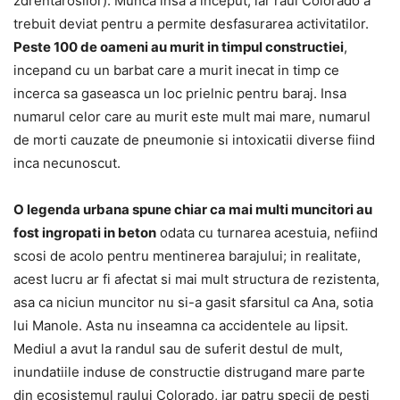
zdrentarosilor). Munca insa a inceput, iar raul Colorado a
trebuit deviat pentru a permite desfasurarea activitatilor.
Peste 100 de oameni au murit in timpul constructiei
,
incepand cu un barbat care a murit inecat in timp ce
incerca sa gaseasca un loc prielnic pentru baraj. Insa
numarul celor care au murit este mult mai mare, numarul
de morti cauzate de pneumonie si intoxicatii diverse fiind
inca necunoscut.
O legenda urbana spune chiar ca mai multi muncitori au
fost ingropati in beton
odata cu turnarea acestuia, nefiind
scosi de acolo pentru mentinerea barajului; in realitate,
acest lucru ar fi afectat si mai mult structura de rezistenta,
asa ca niciun muncitor nu si-a gasit sfarsitul ca Ana, sotia
lui Manole. Asta nu inseamna ca accidentele au lipsit.
Mediul a avut la randul sau de suferit destul de mult,
inundatiile induse de constructie distrugand mare parte
din ecosistemul raului Colorado, iar patru specii de pesti