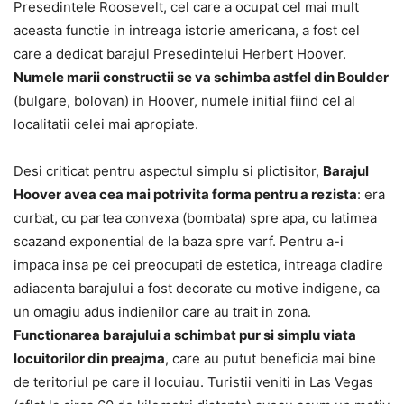
Presedintele Roosevelt, cel care a ocupat cel mai mult
aceasta functie in intreaga istorie americana, a fost cel
care a dedicat barajul Presedintelui Herbert Hoover.
Numele marii constructii se va schimba astfel din Boulder
(bulgare, bolovan) in Hoover, numele initial fiind cel al
localitatii celei mai apropiate.
Desi criticat pentru aspectul simplu si plictisitor,
Barajul
Hoover avea cea mai potrivita forma pentru a rezista
: era
curbat, cu partea convexa (bombata) spre apa, cu latimea
scazand exponential de la baza spre varf. Pentru a-i
impaca insa pe cei preocupati de estetica, intreaga cladire
adiacenta barajului a fost decorate cu motive indigene, ca
un omagiu adus indienilor care au trait in zona.
Functionarea barajului a schimbat pur si simplu viata
locuitorilor din preajma
, care au putut beneficia mai bine
de teritoriul pe care il locuiau. Turistii veniti in Las Vegas