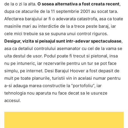
de la o zi la alta.
O sosea alternativa a fost creata recent
,
dupa ce atacurile de la 11 septembrie 2001 au socat tara.
Afectarea barajului ar fi o adevarata catastrofa, asa ca toate
masinile mari au interdictie de la a trece peste baraj, iar
cele mici trebuie sa se supuna unui control riguros.
Desigur, vizita si peisajul sunt intr-adevar spectaculoase
,
asa ca detaliul controlului asemanator cu cel de la vama se
uita destul de usor. Podul poate fi trecut si pietonal, insa
nu pe intuneric, iar rezervarile pentru un tur se pot face
simplu, pe internet. Desi Barajul Hoover a fost depasit de
mult pe toate planurile, turistii vin in acelasi numar pentru
a-si adauga marea constructie la “portofoliu”, iar
tehnologia nou aparuta nu face decat sa le usureze
accesul.