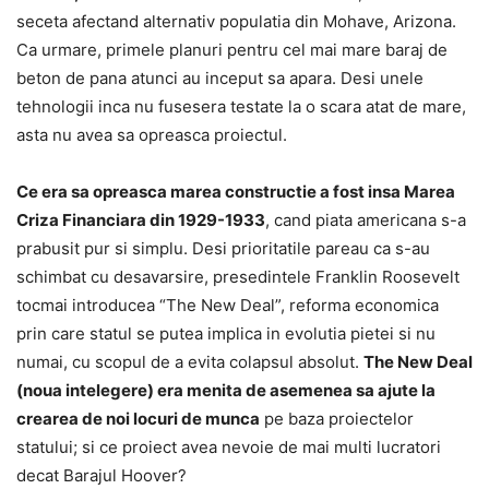
seceta afectand alternativ populatia din Mohave, Arizona.
Ca urmare, primele planuri pentru cel mai mare baraj de
beton de pana atunci au inceput sa apara. Desi unele
tehnologii inca nu fusesera testate la o scara atat de mare,
asta nu avea sa opreasca proiectul.
Ce era sa opreasca marea constructie a fost insa Marea
Criza Financiara din 1929-1933
, cand piata americana s-a
prabusit pur si simplu. Desi prioritatile pareau ca s-au
schimbat cu desavarsire, presedintele Franklin Roosevelt
tocmai introducea “The New Deal”, reforma economica
prin care statul se putea implica in evolutia pietei si nu
numai, cu scopul de a evita colapsul absolut.
The New Deal
(noua intelegere) era menita de asemenea sa ajute la
crearea de noi locuri de munca
pe baza proiectelor
statului; si ce proiect avea nevoie de mai multi lucratori
decat Barajul Hoover?