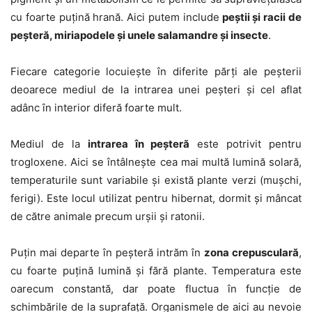
cu foarte puțină hrană. Aici putem include
peștii și racii de
peșteră, miriapodele și unele salamandre și insecte
.
Fiecare categorie locuiește în diferite părți ale peșterii
deoarece mediul de la intrarea unei peșteri și cel aflat
adânc în interior diferă foarte mult.
Mediul de la
intrarea în peșteră
este potrivit pentru
trogloxene. Aici se întâlnește cea mai multă lumină solară,
temperaturile sunt variabile și există plante verzi (mușchi,
ferigi). Este locul utilizat pentru hibernat, dormit și mâncat
de către animale precum urșii și ratonii.
Puțin mai departe în peșteră intrăm în
zona crepusculară
,
cu foarte puțină lumină și fără plante. Temperatura este
oarecum constantă, dar poate fluctua în funcție de
schimbările de la suprafață. Organismele de aici au nevoie