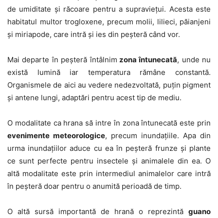
de umiditate și răcoare pentru a supraviețui. Acesta este
habitatul multor trogloxene, precum molii, lilieci, păianjeni
și miriapode, care intră și ies din peșteră când vor.
Mai departe în peșteră întâlnim
zona întunecată
, unde nu
există lumină iar temperatura rămâne constantă.
Organismele de aici au vedere nedezvoltată, puțin pigment
și antene lungi, adaptări pentru acest tip de mediu.
O modalitate ca hrana să intre în zona întunecată este prin
evenimente meteorologice
, precum inundațiile. Apa din
urma inundațiilor aduce cu ea în peșteră frunze și plante
ce sunt perfecte pentru insectele și animalele din ea. O
altă modalitate este prin intermediul animalelor care intră
în peșteră doar pentru o anumită perioadă de timp.
O altă sursă importantă de hrană o reprezintă
guano