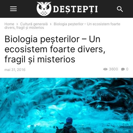
Home
Cultură generală
Biologia peşterilor – Un ecosistem foarte
divers, fragil şi misterios
Biologia peşterilor – Un
ecosistem foarte divers,
fragil şi misterios
3600
0
mai 31, 2016