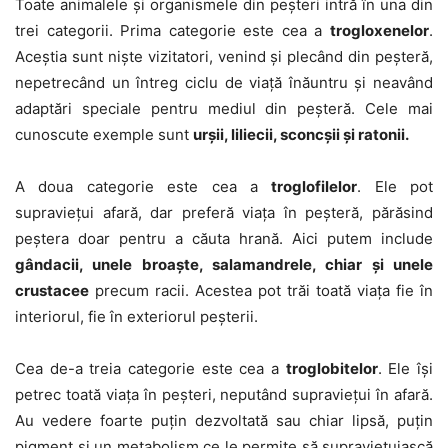
Toate animalele și organismele din peșteri intră în una din
trei categorii. Prima categorie este cea a
trogloxenelor
.
Aceștia sunt niște vizitatori, venind și plecând din peșteră,
nepetrecând un întreg ciclu de viață înăuntru și neavând
adaptări speciale pentru mediul din peșteră. Cele mai
cunoscute exemple sunt
urșii, liliecii, sconcșii și ratonii.
A doua categorie este cea a
troglofilelor
. Ele pot
supraviețui afară, dar preferă viața în peșteră, părăsind
peștera doar pentru a căuta hrană. Aici putem include
gândacii, unele broaște, salamandrele, chiar și unele
crustacee
precum racii. Acestea pot trăi toată viața fie în
interiorul, fie în exteriorul peșterii.
Cea de-a treia categorie este cea a
troglobitelor
. Ele își
petrec toată viața în peșteri, neputând supraviețui în afară.
Au vedere foarte puțin dezvoltată sau chiar lipsă, puțin
pigment și un metabolism ce le permite să supraviețuiască