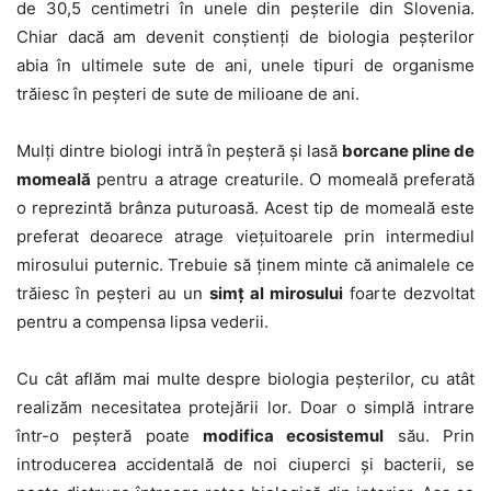
de 30,5 centimetri în unele din peșterile din Slovenia.
Chiar dacă am devenit conștienți de biologia peșterilor
abia în ultimele sute de ani, unele tipuri de organisme
trăiesc în peșteri de sute de milioane de ani.
Mulți dintre biologi intră în peșteră și lasă
borcane pline de
momeală
pentru a atrage creaturile. O momeală preferată
o reprezintă brânza puturoasă. Acest tip de momeală este
preferat deoarece atrage viețuitoarele prin intermediul
mirosului puternic. Trebuie să ținem minte că animalele ce
trăiesc în peșteri au un
simț al mirosului
foarte dezvoltat
pentru a compensa lipsa vederii.
Cu cât aflăm mai multe despre biologia peșterilor, cu atât
realizăm necesitatea protejării lor. Doar o simplă intrare
într-o peșteră poate
modifica ecosistemul
său. Prin
introducerea accidentală de noi ciuperci și bacterii, se