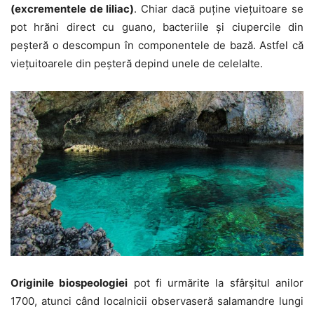
(excrementele de liliac)
. Chiar dacă puține viețuitoare se
pot hrăni direct cu guano, bacteriile și ciupercile din
peșteră o descompun în componentele de bază. Astfel că
viețuitoarele din peșteră depind unele de celelalte.
Originile biospeologiei
pot fi urmărite la sfârșitul anilor
1700, atunci când localnicii observaseră salamandre lungi