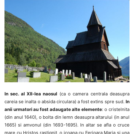
In sec. al XII-lea naosul
(ca o camera centrala deasupra
careia se inalta o absida circulara) a fost extins spre sud.
In
anii urmatori au fost adaugate alte elemente
: o cristelnita
(din anul 1640), o bolta din lemn deasupra altarului (in anul
1665) si amvonul (din 1693-1695). In altar se afla o cruce
mare cu Hristos rastignit, o icoana cu Ferioara Maria si una