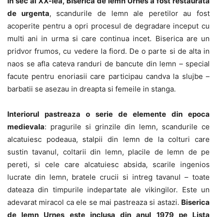
In sec al XX-lea, Biserica de lemn Urnes a fost restaurata
de urgenta
, scandurile de lemn ale peretilor au fost
acoperite pentru a opri procesul de degradare inceput cu
multi ani in urma si care continua incet. Biserica are un
pridvor frumos, cu vedere la fiord. De o parte si de alta in
naos se afla cateva randuri de bancute din lemn – special
facute pentru enoriasii care participau candva la slujbe –
barbatii se asezau in dreapta si femeile in stanga.
Interiorul pastreaza o serie de elemente din epoca
medievala
: pragurile si grinzile din lemn, scandurile ce
alcatuiesc podeaua, stalpii din lemn de la colturi care
sustin tavanul, coltarii din lemn, placile de lemn de pe
pereti, si cele care alcatuiesc absida, scarile ingenios
lucrate din lemn, bratele crucii si intreg tavanul – toate
dateaza din timpurile indepartate ale vikingilor. Este un
adevarat miracol ca ele se mai pastreaza si astazi.
Biserica
de lemn Urnes este inclusa din anul 1979 pe Lista