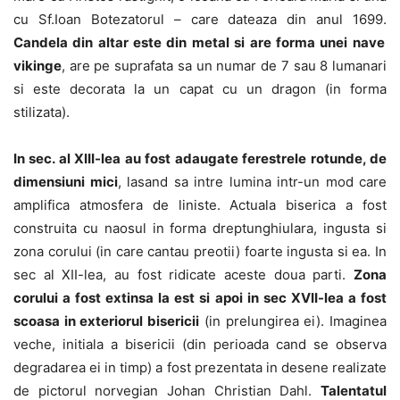
cu Sf.Ioan Botezatorul – care dateaza din anul 1699.
Candela din altar este din metal si are forma unei nave
vikinge
, are pe suprafata sa un numar de 7 sau 8 lumanari
si este decorata la un capat cu un dragon (in forma
stilizata).
In sec. al XIII-lea au fost adaugate ferestrele rotunde, de
dimensiuni mici
, lasand sa intre lumina intr-un mod care
amplifica atmosfera de liniste. Actuala biserica a fost
construita cu naosul in forma dreptunghiulara, ingusta si
zona corului (in care cantau preotii) foarte ingusta si ea. In
sec al XII-lea, au fost ridicate aceste doua parti.
Zona
corului a fost extinsa la est si apoi in sec XVII-lea a fost
scoasa in exteriorul bisericii
(in prelungirea ei). Imaginea
veche, initiala a bisericii (din perioada cand se observa
degradarea ei in timp) a fost prezentata in desene realizate
de pictorul norvegian Johan Christian Dahl.
Talentatul