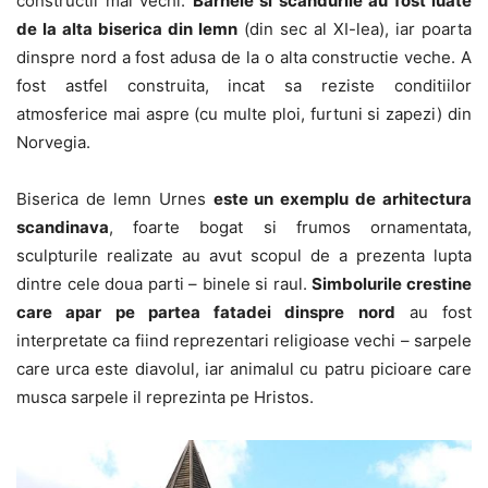
constructii mai vechi.
Barnele si scandurile au fost luate
de la alta biserica din lemn
(din sec al XI-lea), iar poarta
dinspre nord a fost adusa de la o alta constructie veche. A
fost astfel construita, incat sa reziste conditiilor
atmosferice mai aspre (cu multe ploi, furtuni si zapezi) din
Norvegia.
Biserica de lemn Urnes
este un exemplu de arhitectura
scandinava
, foarte bogat si frumos ornamentata,
sculpturile realizate au avut scopul de a prezenta lupta
dintre cele doua parti – binele si raul.
Simbolurile crestine
care apar pe partea fatadei dinspre nord
au fost
interpretate ca fiind reprezentari religioase vechi – sarpele
care urca este diavolul, iar animalul cu patru picioare care
musca sarpele il reprezinta pe Hristos.