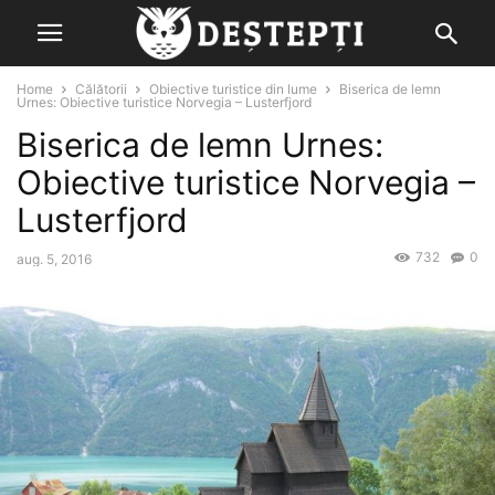
Home
Călătorii
Obiective turistice din lume
Biserica de lemn
Urnes: Obiective turistice Norvegia – Lusterfjord
Biserica de lemn Urnes:
Obiective turistice Norvegia –
Lusterfjord
732
0
aug. 5, 2016