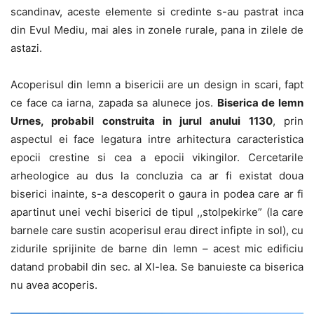
scandinav, aceste elemente si credinte s-au pastrat inca
din Evul Mediu, mai ales in zonele rurale, pana in zilele de
astazi.
Acoperisul din lemn a bisericii are un design in scari, fapt
ce face ca iarna, zapada sa alunece jos.
Biserica de lemn
Urnes, probabil construita in jurul anului 1130
, prin
aspectul ei face legatura intre arhitectura caracteristica
epocii crestine si cea a epocii vikingilor. Cercetarile
arheologice au dus la concluzia ca ar fi existat doua
biserici inainte, s-a descoperit o gaura in podea care ar fi
apartinut unei vechi biserici de tipul ,,stolpekirke” (la care
barnele care sustin acoperisul erau direct infipte in sol), cu
zidurile sprijinite de barne din lemn – acest mic edificiu
datand probabil din sec. al XI-lea. Se banuieste ca biserica
nu avea acoperis.