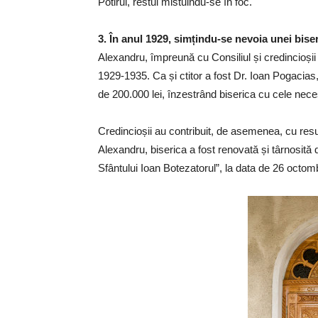
Potirul, restul mistuindu-se în foc.
3. În anul 1929, simțindu-se nevoia unei biseri
Alexandru, împreună cu Consiliul și credincioșii d
1929-1935. Ca și ctitor a fost Dr. Ioan Pogacias
de 200.000 lei, înzestrând biserica cu cele nece
Credincioșii au contribuit, de asemenea, cu resur
Alexandru, biserica a fost renovată și târnosită 
Sfântului Ioan Botezatorul”, la data de 26 octom