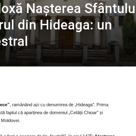
doxă Nașterea Sfântulu
rul din Hideaga: un
stral
rece”
, ramânând azi cu denumirea de „Hideaga”. Prima
ă faptul că aparținea de domeniul „Cetății Chioar” și
i Moldovei.