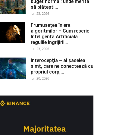
buget normal: unde merită
să plătești...
iul. 23, 2026
Frumusețea în era
algoritmilor – Cum rescrie
Inteligența Artificială
regulile îngrijirii...
iul. 23, 2026
Interocepţia – al șaselea
simț, care ne conectează cu
propriul corp,...
iul. 20, 2026