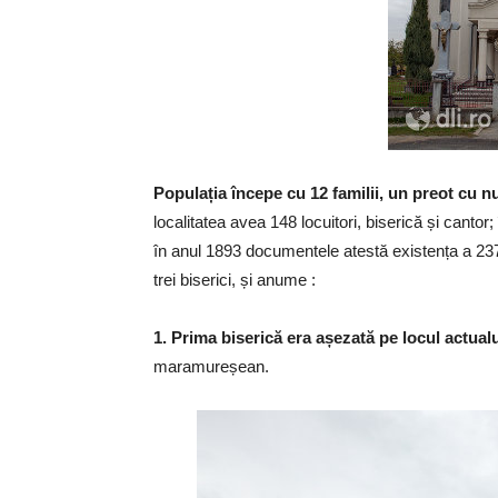
Populația începe cu 12 familii, un preot cu
localitatea avea 148 locuitori, biserică și cantor
în anul 1893 documentele atestă existența a 237 ro
trei biserici, și anume :
1. Prima biserică era așezată pe locul actual
maramureșean.