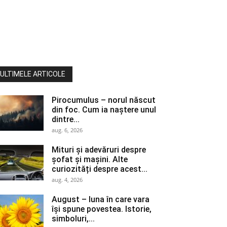
ULTIMELE ARTICOLE
Pirocumulus – norul născut
din foc. Cum ia naștere unul
dintre...
aug. 6, 2026
Mituri și adevăruri despre
șofat și mașini. Alte
curiozități despre acest...
aug. 4, 2026
August – luna în care vara
își spune povestea. Istorie,
simboluri,...