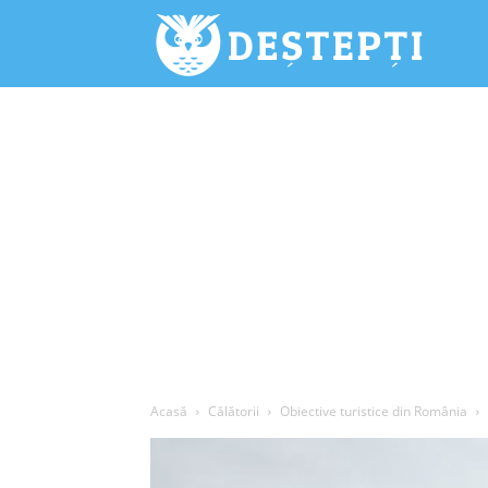
Deștepți.
Acasă
Călătorii
Obiective turistice din România