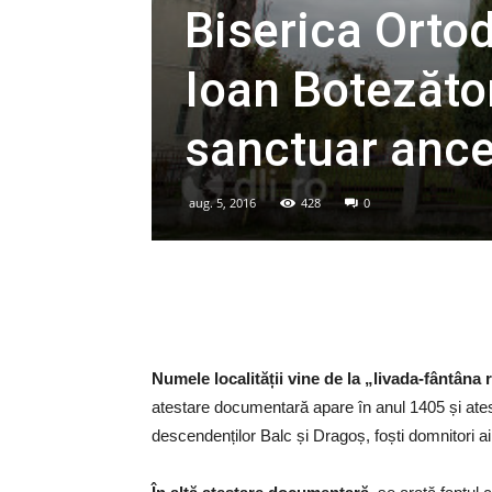
Biserica Orto
Ioan Botezăto
sanctuar ance
aug. 5, 2016
428
0
Numele localității vine de la „livada-fântâna 
atestare documentară apare în anul 1405 și atest
descendenților Balc și Dragoș, foști domnitori a