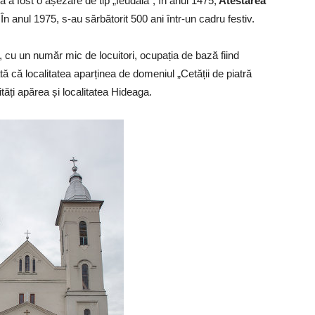
că a fost o așezare de tip „feudală”, în anul 1475;
Atestarea
 În anul 1975, s-au sărbătorit 500 ani într-un cadru festiv.
, cu un număr mic de locuitori, ocupația de bază fiind
ă că localitatea aparținea de domeniul „Cetății de piatră
tăți apărea și localitatea Hideaga.