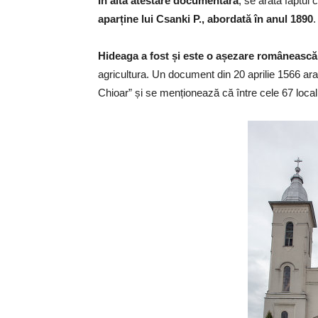
În altă atestare documentară
, se arată faptul 
aparține lui Csanki P., abordată în anul 1890
.
Hideaga a fost și este o așezare românească
agricultura. Un document din 20 aprilie 1566 arat
Chioar” și se menționează că între cele 67 locali