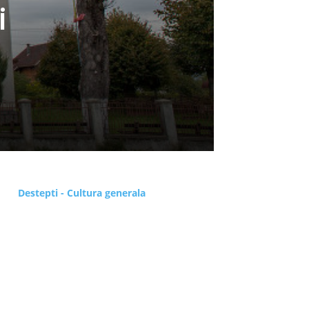
i
Destepti - Cultura generala