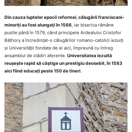
Din cauza luptelor epocii reformei, călugării franciscani-
minoriţi au fost alungaţi în 1566
, iar biserica rămâne
pustie până în 1579, când principele Ardealului Cristofor
Báthory a încredinţat-o călugărilor romano-catolici iezuiţi
şi Universităţii fondate de ei aici, împreună cu întreg
ansamblul de clădiri aferente.
Universitatea iezuită
reuşeşte rapid să câştige un prestigiu deosebit, în 1583
aici fiind educaţi peste 150 de tineri
.