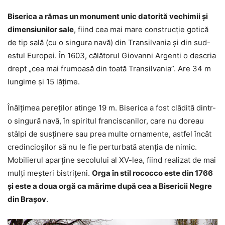
Biserica a rămas un monument unic datorită vechimii şi
dimensiunilor sale
, fiind cea mai mare construcţie gotică
de tip sală (cu o singura navă) din Transilvania şi din sud-
estul Europei. În 1603, călătorul Giovanni Argenti o descria
drept „cea mai frumoasă din toată Transilvania”. Are 34 m
lungime şi 15 lăţime.
Înălţimea pereţilor atinge 19 m. Biserica a fost clădită dintr-
o singură navă, în spiritul franciscanilor, care nu doreau
stâlpi de susţinere sau prea multe ornamente, astfel încât
credincioşilor să nu le fie perturbată atenţia de nimic.
Mobilierul aparţine secolului al XV-lea, fiind realizat de mai
mulţi meşteri bistriţeni.
Orga în stil rococco este din 1766
şi este a doua orgă ca mărime după cea a Bisericii Negre
din Braşov
.