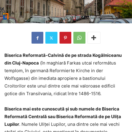
Biserica Reformată-Calvină de pe strada Kogălniceanu
din Cluj-Napoca
(în maghiară Farkas utcai református
templom, în germană Reformierte Kirche in der
Wolfsgasse) din imediata apropiere a bastionului
Croitorilor este unul dintre cele mai valoroase edificii
gotice din Transilvania, ridicat între 1486-1516.
Biserica mai este cunoscută şi sub numele de Biserica
Reformată Centrală sau Biserica Reformată de pe Uliţa
Lupilor
. Numele Uliţei Lupilor, una dintre cele mai vechi
străzi ale Clujului, este menţionat în documentele