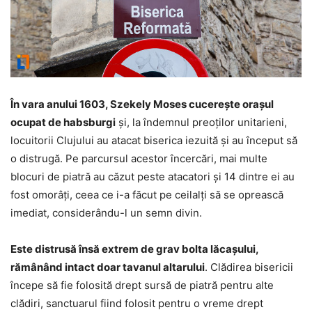
În vara anului 1603, Szekely Moses cucereşte oraşul
ocupat de habsburgi
şi, la îndemnul preoţilor unitarieni,
locuitorii Clujului au atacat biserica iezuită şi au început să
o distrugă. Pe parcursul acestor încercări, mai multe
blocuri de piatră au căzut peste atacatori şi 14 dintre ei au
fost omorâţi, ceea ce i-a făcut pe ceilalţi să se oprească
imediat, considerându-l un semn divin.
Este distrusă însă extrem de grav bolta lăcaşului,
rămânând intact doar tavanul altarului
. Clădirea bisericii
începe să fie folosită drept sursă de piatră pentru alte
clădiri, sanctuarul fiind folosit pentru o vreme drept