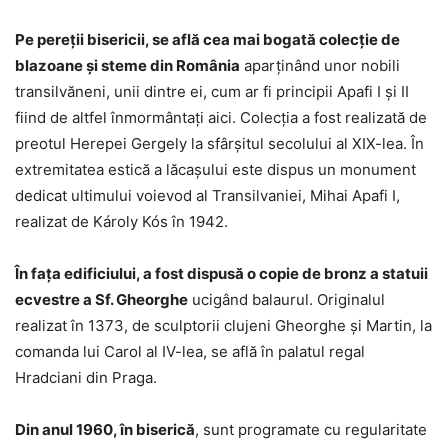
Pe pereţii bisericii, se află cea mai bogată colecţie de
blazoane şi steme din România
aparţinând unor nobili
transilvăneni, unii dintre ei, cum ar fi principii Apafi I şi II
fiind de altfel înmormântaţi aici. Colecţia a fost realizată de
preotul Herepei Gergely la sfârşitul secolului al XIX-lea. În
extremitatea estică a lăcaşului este dispus un monument
dedicat ultimului voievod al Transilvaniei, Mihai Apafi I,
realizat de Károly Kós în 1942.
În faţa edificiului, a fost dispusă o copie de bronz a statuii
ecvestre a Sf. Gheorghe
ucigând balaurul. Originalul
realizat în 1373, de sculptorii clujeni Gheorghe şi Martin, la
comanda lui Carol al IV-lea, se află în palatul regal
Hradciani din Praga.
Din anul 1960, în biserică
, sunt programate cu regularitate