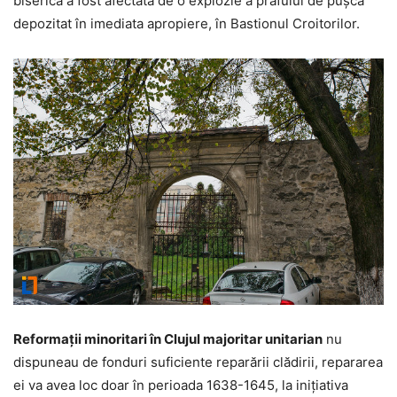
biserica a fost afectată de o explozie a prafului de puşcă
depozitat în imediata apropiere, în Bastionul Croitorilor.
Reformaţii minoritari în Clujul majoritar unitarian
nu
dispuneau de fonduri suficiente reparării clădirii, repararea
ei va avea loc doar în perioada 1638-1645, la iniţiativa