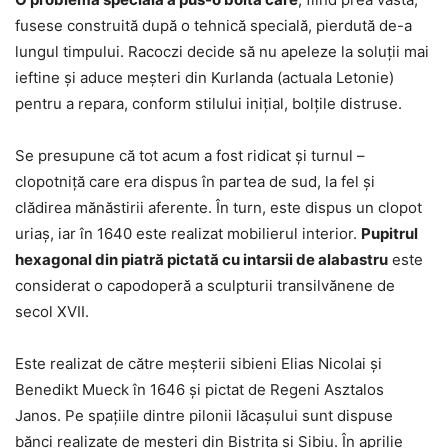
fusese construită după o tehnică specială, pierdută de-a
lungul timpului. Racoczi decide să nu apeleze la soluţii mai
ieftine şi aduce meşteri din Kurlanda (actuala Letonie)
pentru a repara, conform stilului iniţial, bolţile distruse.
Se presupune că tot acum a fost ridicat şi turnul –
clopotniţă care era dispus în partea de sud, la fel şi
clădirea mănăstirii aferente. În turn, este dispus un clopot
uriaş, iar în 1640 este realizat mobilierul interior.
Pupitrul
hexagonal din piatră pictată cu intarsii de alabastru
este
considerat o capodoperă a sculpturii transilvănene de
secol XVII.
Este realizat de către meşterii sibieni Elias Nicolai şi
Benedikt Mueck în 1646 şi pictat de Regeni Asztalos
Janos. Pe spaţiile dintre pilonii lăcaşului sunt dispuse
bănci realizate de meşteri din Bistriţa şi Sibiu. În aprilie