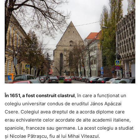
În 1651, a fost construit clastrul
, în care a funcţionat un
colegiu universitar condus de eruditul János Apáczai
Csere. Colegiul avea dreptul de a acorda diplome care
erau echivalente celor acordate de alte academii italiene,
spaniole, franceze sau germane. La acest colegiu a studiat
şi Nicolae Pătraşcu, fiu al lui Mihai Viteazul.