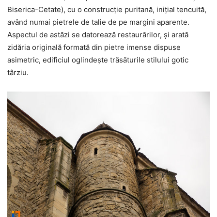
Biserica-Cetate), cu o construcţie puritană, iniţial tencuită,
având numai pietrele de talie de pe margini aparente.
Aspectul de astăzi se datorează restaurărilor, şi arată
zidăria originală formată din pietre imense dispuse
asimetric, edificiul oglindeşte trăsăturile stilului gotic
târziu.