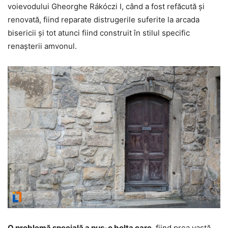
voievodului Gheorghe Rákóczi I, când a fost refăcută şi
renovată, fiind reparate distrugerile suferite la arcada
bisericii şi tot atunci fiind construit în stilul specific
renaşterii amvonul.
O problemă specială a pus-o bolta care
, fiind prea vastă,