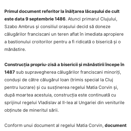
Primul document referitor la înălţarea lăcaşului de cult
este data 9 septembrie 1486
. Atunci primarul Clujului,
Szabo Ambrus şi consiliul oraşului decid să doneze
călugărilor franciscani un teren aflat în imediata apropiere
a bastionului croitorilor pentru a fi ridicată o biserică şi o
mănăstire.
Construcţia propriu-zisă a bisericii şi mănăstirii începe în
1487
sub supravegherea călugărilor franciscani minoriţi,
conduşi de către călugărul Ioan (trimis special la Cluj
pentru lucrare) şi cu susţinerea regelui Matia Corvin şi,
după moartea acestuia, construcţia este continuată cu
sprijinul regelui Vladislav al II-lea al Ungariei din veniturile
obţinute de mineritul sării.
Conform unui document al regelui Matia Corvin,
document