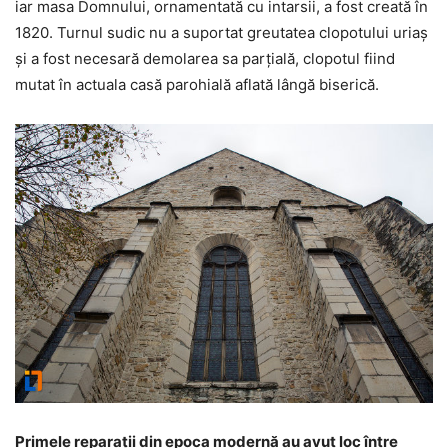
iar masa Domnului, ornamentată cu intarsii, a fost creată în
1820. Turnul sudic nu a suportat greutatea clopotului uriaş
şi a fost necesară demolarea sa parţială, clopotul fiind
mutat în actuala casă parohială aflată lângă biserică.
Primele reparaţii din epoca modernă au avut loc între