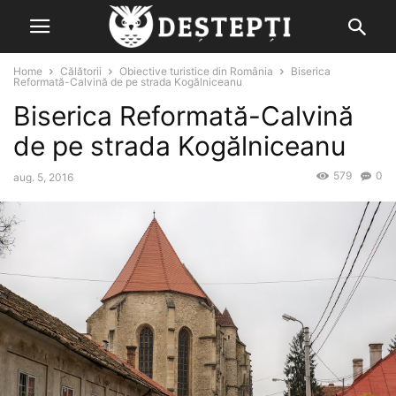
Home
Călătorii
Obiective turistice din România
Biserica
Reformată-Calvină de pe strada Kogălniceanu
Biserica Reformată-Calvină
de pe strada Kogălniceanu
579
0
aug. 5, 2016