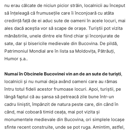
nu erau călcate de niciun picior străin, localnicii au început
să înţeleagă că frumuseţile care îi înconjoară cu atâta
credinţă faţă de ei aduc sute de oameni în acele locuri, mai
ales dacă aceştia vor să scape de oraşe. Turiştii pot vizita
mănăstirile, unele dintre ele fiind chiar şi înconjurate de
sate, dar şi bisericile medievale din Bucovina. De pildă,
Patrimoniul Mondial are în lista sa Moldoviţa, Pătrăuţi,
Humor ș.a..
Numai în Obcinele Bucovinei vin an de an sute de turişti
,
localnicii şi nu numai deja având oameni care au rămas
întru totul fideli acestor frumoase locuri. Apoi, turiştii, pe
lângă faptul că au şansa să petreacă zile bune într-un
cadru liniştit, împânzit de natura peste care, din când în
când, mai coboară timid ceaţa, mai pot vizita şi
monumentele medievale din Bucovina, ori simplele locașe
sfinte recent construite, unde se pot ruga. Amintim, astfel,