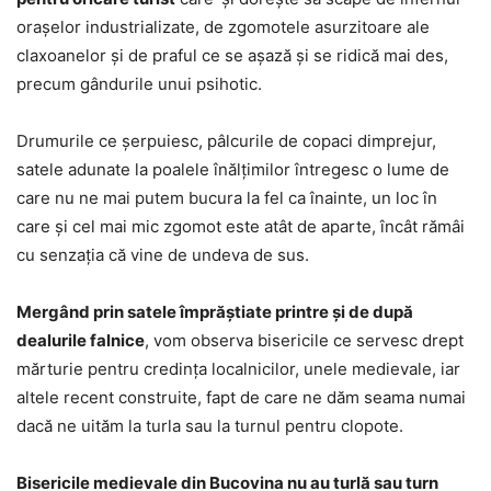
oraşelor industrializate, de zgomotele asurzitoare ale
claxoanelor şi de praful ce se aşază şi se ridică mai des,
precum gândurile unui psihotic.
Drumurile ce şerpuiesc, pâlcurile de copaci dimprejur,
satele adunate la poalele înălţimilor întregesc o lume de
care nu ne mai putem bucura la fel ca înainte, un loc în
care şi cel mai mic zgomot este atât de aparte, încât rămâi
cu senzaţia că vine de undeva de sus.
Mergând prin satele împrăştiate printre şi de după
dealurile falnice
, vom observa bisericile ce servesc drept
mărturie pentru credinţa localnicilor, unele medievale, iar
altele recent construite, fapt de care ne dăm seama numai
dacă ne uităm la turla sau la turnul pentru clopote.
Bisericile medievale din Bucovina nu au turlă sau turn