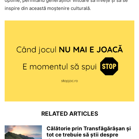
optime, permitând generațiilor viitoare să învețe și să se
inspire din această moștenire culturală.
RELATED ARTICLES
Călătorie prin Transfăgărășan și
tot ce trebuie să știi despre