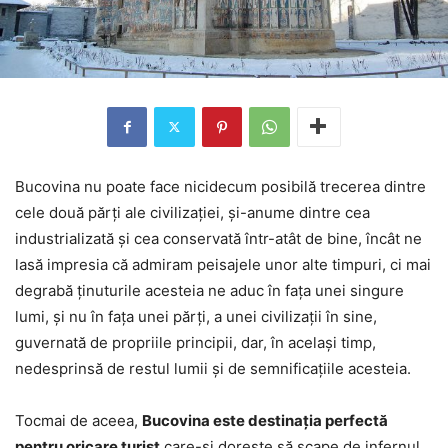
Bucovina nu poate face nicidecum posibilă trecerea dintre
cele două părţi ale civilizaţiei, şi-anume dintre cea
industrializată şi cea conservată într-atât de bine, încât ne
lasă impresia că admiram peisajele unor alte timpuri, ci mai
degrabă ţinuturile acesteia ne aduc în faţa unei singure
lumi, şi nu în faţa unei părţi, a unei civilizaţii în sine,
guvernată de propriile principii, dar, în acelaşi timp,
nedesprinsă de restul lumii şi de semnificaţiile acesteia.
Tocmai de aceea,
Bucovina este destinaţia perfectă
pentru oricare turist
care-şi doreşte să scape de infernul