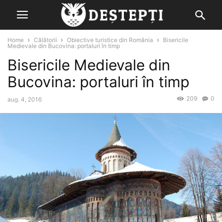
Home
Călătorii
Obiective turistice din România
Bisericile
Medievale din Bucovina: portaluri în timp
Bisericile Medievale din
Bucovina: portaluri în timp
209
0
aug. 4, 2016