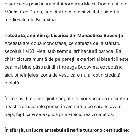
biserica ce poartă hramul Adormirea Maicii Domnului, din
Mănăstirea Putna, una dintre cele mai vizitate biserici
medievale din Bucovina.
Totodată, amintim şi biserica din Mănăstirea Suceviţa
.
Aceasta are două iconostase, ce datează de la sfârşitul
secolului al XIII-lea, sub semnul arhitecturii baroce. Ba
chiar pictura murală de pe pereţii exteriori ai bisericii este
cea mai bine păstrată din întreaga Bucovina, exceptând
aici, bineînţeles, zona de vest, care nu a fost niciodată
pictată.
În acelaşi timp, imaginile bogate se vor succeda în mintea
noastră ca scenele prinse în amintirile pe care le avem
deja, fapt care se explică prin vioiciunea cromatică.
În sfârşit, un lucru ar trebui să ne fie tuturor o certitudine
: