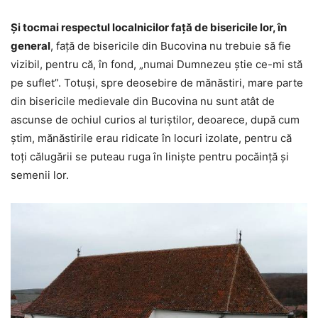
Şi tocmai respectul localnicilor faţă de bisericile lor, în
general
, faţă de bisericile din Bucovina nu trebuie să fie
vizibil, pentru că, în fond, „numai Dumnezeu ştie ce-mi stă
pe suflet”. Totuşi, spre deosebire de mănăstiri, mare parte
din bisericile medievale din Bucovina nu sunt atât de
ascunse de ochiul curios al turiştilor, deoarece, după cum
ştim, mănăstirile erau ridicate în locuri izolate, pentru că
toţi călugării se puteau ruga în linişte pentru pocăinţă şi
semenii lor.