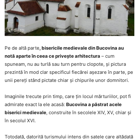
Pe de altă parte
, bisericile medievale din Bucovina au
notă aparte în ceea ce priveşte arhitectura
– cum
spuneam, nu au turlă sau turn pentru clopote, şi pictura
prezintă în mod clar specificul fiecărei aşezare în parte, pe
unii pereţi stând pictate chiar şi chipurile unor domnitori.
Imaginile trecute prin timp, care ţin locul mărturiilor, pot fi
admirate exact la ele acasă:
Bucovina a păstrat acele
biserici medievale
, construite în secolele XIV, XV, chiar şi
în secolul XVI.
Totodată, datorită turismului intens din satele care altădată