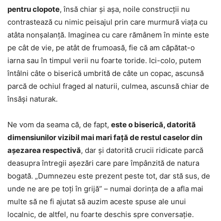
pentru clopote
, însă chiar şi aşa, noile construcţii nu
contrastează cu nimic peisajul prin care murmură viaţa cu
atâta nonşalanță. Imaginea cu care rămânem în minte este
pe cât de vie, pe atât de frumoasă, fie că am căpătat-o
iarna sau în timpul verii nu foarte toride. Ici-colo, putem
întâlni câte o biserică umbrită de câte un copac, ascunsă
parcă de ochiul fraged al naturii, culmea, ascunsă chiar de
însăşi naturak.
Ne vom da seama că, de fapt,
este o biserică, datorită
dimensiunilor vizibil mai mari faţă de restul caselor din
aşezarea respectivă
, dar şi datorită crucii ridicate parcă
deasupra întregii aşezări care pare împânzită de natura
bogată. „Dumnezeu este prezent peste tot, dar stă sus, de
unde ne are pe toţi în grijă” – numai dorinţa de a afla mai
multe să ne fi ajutat să auzim aceste spuse ale unui
localnic, de altfel, nu foarte deschis spre conversaţie.