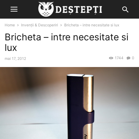
Home
Invenții & Descoperiri
Bricheta – intre necesitate si lux
Bricheta – intre necesitate si
lux
1744
0
mai 17, 2012