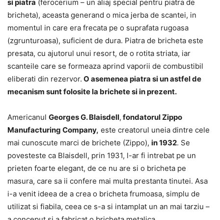
si piatra
(ferocerium – un aliaj special pentru piatra de
bricheta), aceasta generand o mica jerba de scantei, in
momentul in care era frecata pe o suprafata rugoasa
(zgrunturoasa), suficient de dura. Piatra de bricheta este
presata, cu ajutorul unui resort, de o rotita striata, iar
scanteile care se formeaza aprind vaporii de combustibil
eliberati din rezervor.
O asemenea piatra si un astfel de
mecanism sunt folosite la brichete si in prezent.
Americanul
Georges G. Blaisdell
,
fondatorul Zippo
Manufacturing Company,
este creatorul uneia dintre cele
mai cunoscute marci de brichete (Zippo),
in 1932
. Se
povesteste ca Blaisdell, prin 1931, l-ar fi intrebat pe un
prieten foarte elegant, de ce nu are si o bricheta pe
masura, care sa ii confere mai multa prestanta tinutei. Asa
i-a venit ideea de a crea o bricheta frumoasa, simplu de
utilizat si fiabila, ceea ce s-a si intamplat un an mai tarziu –
a conceput si a fabricat o bricheta metalica,