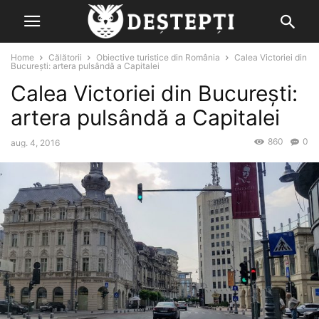
Home
Călătorii
Obiective turistice din România
Calea Victoriei din
București: artera pulsândă a Capitalei
Calea Victoriei din București:
artera pulsândă a Capitalei
860
0
aug. 4, 2016