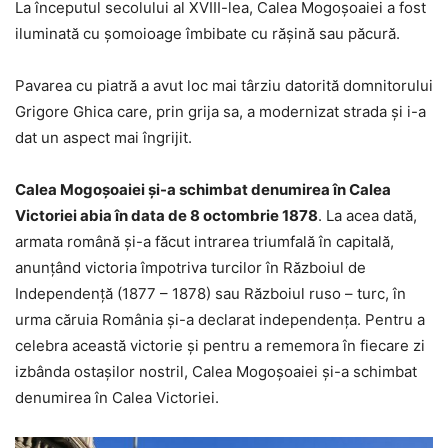
La începutul secolului al XVIII-lea, Calea Mogoșoaiei a fost
iluminată cu şomoioage îmbibate cu răşină sau păcură.
Pavarea cu piatră a avut loc mai târziu datorită domnitorului
Grigore Ghica care, prin grija sa, a modernizat strada şi i-a
dat un aspect mai îngrijit.
Calea Mogoșoaiei şi-a schimbat denumirea în Calea
Victoriei abia în data de 8 octombrie 1878
. La acea dată,
armata română şi-a făcut intrarea triumfală în capitală,
anunţând victoria împotriva turcilor în Războiul de
Independenţă (1877 – 1878) sau Războiul ruso – turc, în
urma căruia România şi-a declarat independența. Pentru a
celebra această victorie şi pentru a rememora în fiecare zi
izbânda ostaşilor nostril, Calea Mogoșoaiei şi-a schimbat
denumirea în Calea Victoriei.