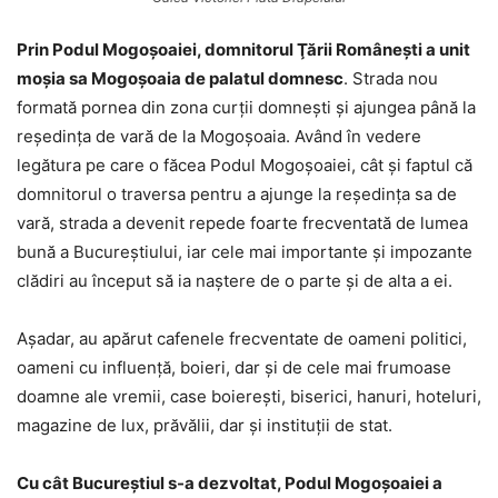
Prin Podul Mogoșoaiei, domnitorul Ţării Româneşti a unit
moşia sa Mogoşoaia de palatul domnesc
. Strada nou
formată pornea din zona curţii domneşti şi ajungea până la
reşedinţa de vară de la Mogoşoaia. Având în vedere
legătura pe care o făcea Podul Mogoșoaiei, cât şi faptul că
domnitorul o traversa pentru a ajunge la reşedinţa sa de
vară, strada a devenit repede foarte frecventată de lumea
bună a Bucureştiului, iar cele mai importante şi impozante
clădiri au început să ia naştere de o parte şi de alta a ei.
Aşadar, au apărut cafenele frecventate de oameni politici,
oameni cu influenţă, boieri, dar şi de cele mai frumoase
doamne ale vremii, case boiereşti, biserici, hanuri, hoteluri,
magazine de lux, prăvălii, dar şi instituţii de stat.
Cu cât Bucureştiul s-a dezvoltat, Podul Mogoșoaiei a