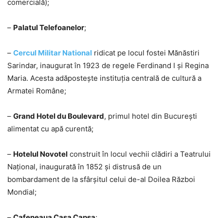
comercială);
–
Palatul Telefoanelor
;
–
Cercul Militar National
ridicat pe locul fostei Mănăstiri
Sarindar, inaugurat în 1923 de regele Ferdinand I și Regina
Maria. Acesta adăpostește instituția centrală de cultură a
Armatei Române;
–
Grand Hotel du Boulevard
, primul hotel din București
alimentat cu apă curentă;
–
Hotelul Novotel
construit în locul vechii clădiri a Teatrului
Național, inaugurată în 1852 și distrusă de un
bombardament de la sfârșitul celui de-al Doilea Război
Mondial;
–
Cafeneaua Casa Capșa
;