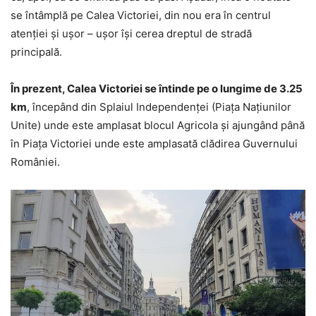
se întâmplă pe Calea Victoriei, din nou era în centrul
atenţiei şi uşor – uşor îşi cerea dreptul de stradă
principală.
În prezent, Calea Victoriei se întinde pe o lungime de 3.25
km
, începând din Splaiul Independenţei (Piaţa Naţiunilor
Unite) unde este amplasat blocul Agricola şi ajungând până
în Piaţa Victoriei unde este amplasată clădirea Guvernului
României.