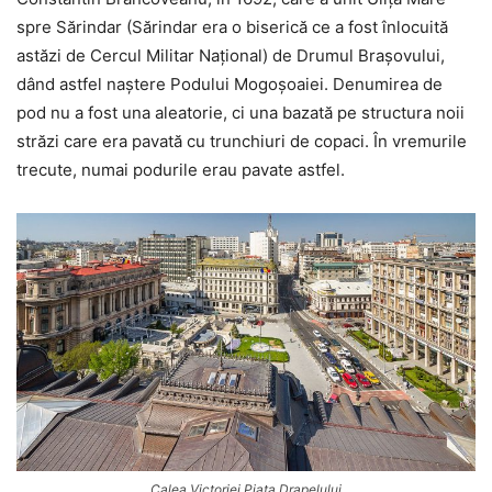
spre Sărindar (Sărindar era o biserică ce a fost înlocuită
astăzi de Cercul Militar Naţional) de Drumul Brașovului,
dând astfel naştere Podului Mogoșoaiei. Denumirea de
pod nu a fost una aleatorie, ci una bazată pe structura noii
străzi care era pavată cu trunchiuri de copaci. În vremurile
trecute, numai podurile erau pavate astfel.
Calea Victoriei Piata Drapelului