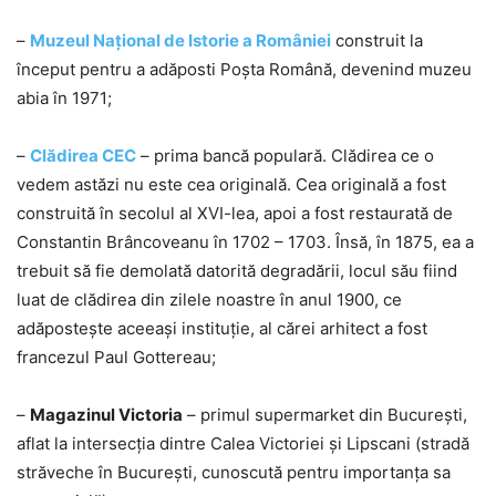
–
Muzeul Național de Istorie a României
construit la
început pentru a adăposti Poșta Română, devenind muzeu
abia în 1971;
–
Clădirea CEC
– prima bancă populară. Clădirea ce o
vedem astăzi nu este cea originală. Cea originală a fost
construită în secolul al XVI-lea, apoi a fost restaurată de
Constantin Brâncoveanu în 1702 – 1703. Însă, în 1875, ea a
trebuit să fie demolată datorită degradării, locul său fiind
luat de clădirea din zilele noastre în anul 1900, ce
adăposteşte aceeaşi instituţie, al cărei arhitect a fost
francezul Paul Gottereau;
–
Magazinul Victoria
– primul supermarket din București,
aflat la intersecția dintre Calea Victoriei și Lipscani (stradă
străveche în București, cunoscută pentru importanța sa