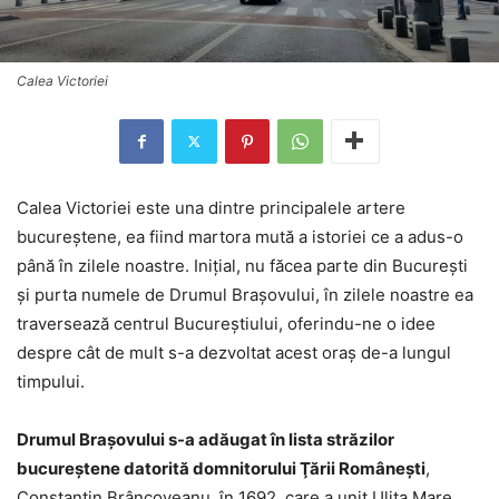
Calea Victoriei
Calea Victoriei este una dintre principalele artere
bucureştene, ea fiind martora mută a istoriei ce a adus-o
până în zilele noastre. Iniţial, nu făcea parte din Bucureşti
şi purta numele de Drumul Brașovului, în zilele noastre ea
traversează centrul Bucureştiului, oferindu-ne o idee
despre cât de mult s-a dezvoltat acest oraş de-a lungul
timpului.
Drumul Brașovului s-a adăugat în lista străzilor
bucureştene datorită domnitorului Ţării Româneşti
,
Constantin Brâncoveanu, în 1692, care a unit Uliţa Mare