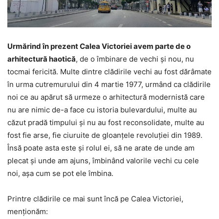
Urmărind în prezent Calea Victoriei avem parte de o
arhitectură haotică
, de o îmbinare de vechi şi nou, nu
tocmai fericită. Multe dintre clădirile vechi au fost dărâmate
în urma cutremurului din 4 martie 1977, urmând ca clădirile
noi ce au apărut să urmeze o arhitectură modernistă care
nu are nimic de-a face cu istoria bulevardului, multe au
căzut pradă timpului şi nu au fost reconsolidate, multe au
fost fie arse, fie ciuruite de gloanţele revoluţiei din 1989.
Însă poate asta este şi rolul ei, să ne arate de unde am
plecat şi unde am ajuns, îmbinând valorile vechi cu cele
noi, aşa cum se pot ele îmbina.
Printre clădirile ce mai sunt încă pe Calea Victoriei,
menţionăm: