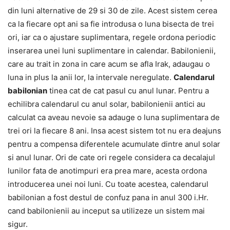
din luni alternative de 29 si 30 de zile. Acest sistem cerea
ca la fiecare opt ani sa fie introdusa o luna bisecta de trei
ori, iar ca o ajustare suplimentara, regele ordona periodic
inserarea unei luni suplimentare in calendar. Babilonienii,
care au trait in zona in care acum se afla Irak, adaugau o
luna in plus la anii lor, la intervale neregulate.
Calendarul
babilonian
tinea cat de cat pasul cu anul lunar. Pentru a
echilibra calendarul cu anul solar, babilonienii antici au
calculat ca aveau nevoie sa adauge o luna suplimentara de
trei ori la fiecare 8 ani. Insa acest sistem tot nu era deajuns
pentru a compensa diferentele acumulate dintre anul solar
si anul lunar. Ori de cate ori regele considera ca decalajul
lunilor fata de anotimpuri era prea mare, acesta ordona
introducerea unei noi luni. Cu toate acestea, calendarul
babilonian a fost destul de confuz pana in anul 300 i.Hr.
cand babilonienii au inceput sa utilizeze un sistem mai
sigur.