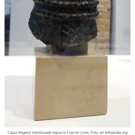
Capul Regelui Hammurabi expus in Louvre-Lens, Foto: en.wikipedia.org