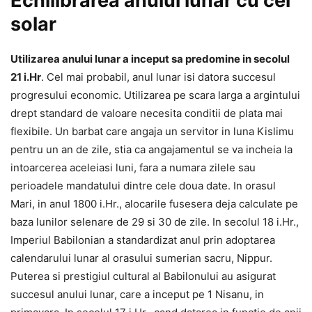
Echilibrarea anului lunar cu cel
solar
Utilizarea anului lunar a inceput sa predomine in secolul
21 i.Hr
. Cel mai probabil, anul lunar isi datora succesul
progresului economic. Utilizarea pe scara larga a argintului
drept standard de valoare necesita conditii de plata mai
flexibile. Un barbat care angaja un servitor in luna Kislimu
pentru un an de zile, stia ca angajamentul se va incheia la
intoarcerea aceleiasi luni, fara a numara zilele sau
perioadele mandatului dintre cele doua date. In orasul
Mari, in anul 1800 i.Hr., alocarile fusesera deja calculate pe
baza lunilor selenare de 29 si 30 de zile. In secolul 18 i.Hr.,
Imperiul Babilonian a standardizat anul prin adoptarea
calendarului lunar al orasului sumerian sacru, Nippur.
Puterea si prestigiul cultural al Babilonului au asigurat
succesul anului lunar, care a inceput pe 1 Nisanu, in