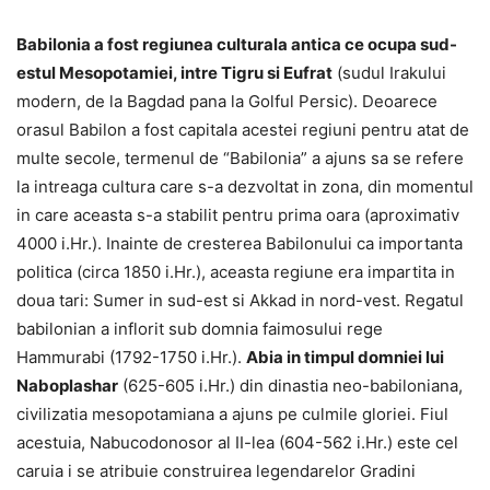
Babilonia a fost regiunea culturala antica ce ocupa sud-
estul Mesopotamiei, intre Tigru si Eufrat
(sudul Irakului
modern, de la Bagdad pana la Golful Persic). Deoarece
orasul Babilon a fost capitala acestei regiuni pentru atat de
multe secole, termenul de “Babilonia” a ajuns sa se refere
la intreaga cultura care s-a dezvoltat in zona, din momentul
in care aceasta s-a stabilit pentru prima oara (aproximativ
4000 i.Hr.). Inainte de cresterea Babilonului ca importanta
politica (circa 1850 i.Hr.), aceasta regiune era impartita in
doua tari: Sumer in sud-est si Akkad in nord-vest. Regatul
babilonian a inflorit sub domnia faimosului rege
Hammurabi (1792-1750 i.Hr.).
Abia in timpul domniei lui
Naboplashar
(625-605 i.Hr.) din dinastia neo-babiloniana,
civilizatia mesopotamiana a ajuns pe culmile gloriei. Fiul
acestuia, Nabucodonosor al II-lea (604-562 i.Hr.) este cel
caruia i se atribuie construirea legendarelor Gradini