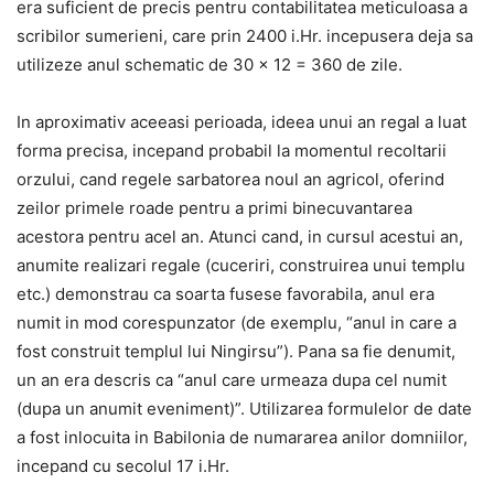
era suficient de precis pentru contabilitatea meticuloasa a
scribilor sumerieni, care prin 2400 i.Hr. incepusera deja sa
utilizeze anul schematic de 30 x 12 = 360 de zile.
In aproximativ aceeasi perioada, ideea unui an regal a luat
forma precisa, incepand probabil la momentul recoltarii
orzului, cand regele sarbatorea noul an agricol, oferind
zeilor primele roade pentru a primi binecuvantarea
acestora pentru acel an. Atunci cand, in cursul acestui an,
anumite realizari regale (cuceriri, construirea unui templu
etc.) demonstrau ca soarta fusese favorabila, anul era
numit in mod corespunzator (de exemplu, “anul in care a
fost construit templul lui Ningirsu”). Pana sa fie denumit,
un an era descris ca “anul care urmeaza dupa cel numit
(dupa un anumit eveniment)”. Utilizarea formulelor de date
a fost inlocuita in Babilonia de numararea anilor domniilor,
incepand cu secolul 17 i.Hr.