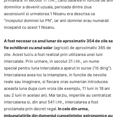
primavara. In secolul 17 i.Hr., cand datarea in functie de anii
domniilor a devenit uzuala, perioada dintre ziua
ascensiunii si urmatorea 1 Nisanu era descrisa ca
“inceputul domniei lui PN”, iar anii domniei erau numarati
incepand cu acest 1 Nisanu.
A fost necesar ca anul lunar de aproximativ 354 de zile sa
fie echilibrat cu anul solar
(agricol) de aproximativ 365 de
zile. Acest lucru a fost realizat prin utilizarea unei luni
intercalate. Prin urmare, in secolul 21 i.Hr., un nume
special pentru luna intercalata a aparut in surse (“iti dirig”).
Intercalarea avea loc la intamplare, in functie de nevoile
reale sau imaginare, si fiecare oras sumerian introducea
aceasta luna dupa cum vroia (de exemplu, 11 luni in 18 ani
sau 2 luni in acelasi an). Mai tarziu, imperiile au centralizat
intercalarea si, din anul 541 i.Hr., intercalarea a fost
proclamata prin decret regal.
In cele din urma,
imbunatatirile din domeniul cunostintelor astronomice au