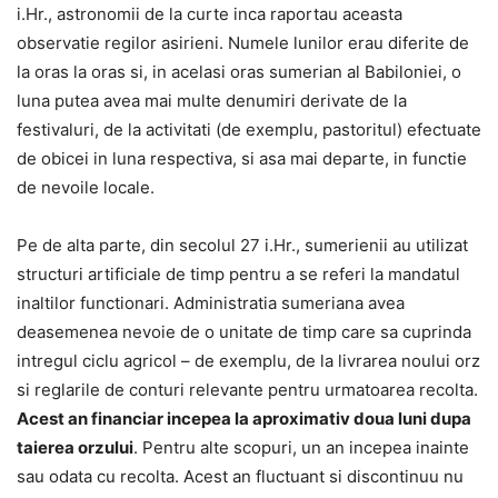
i.Hr., astronomii de la curte inca raportau aceasta
observatie regilor asirieni. Numele lunilor erau diferite de
la oras la oras si, in acelasi oras sumerian al Babiloniei, o
luna putea avea mai multe denumiri derivate de la
festivaluri, de la activitati (de exemplu, pastoritul) efectuate
de obicei in luna respectiva, si asa mai departe, in functie
de nevoile locale.
Pe de alta parte, din secolul 27 i.Hr., sumerienii au utilizat
structuri artificiale de timp pentru a se referi la mandatul
inaltilor functionari. Administratia sumeriana avea
deasemenea nevoie de o unitate de timp care sa cuprinda
intregul ciclu agricol – de exemplu, de la livrarea noului orz
si reglarile de conturi relevante pentru urmatoarea recolta.
Acest an financiar incepea la aproximativ doua luni dupa
taierea orzului
. Pentru alte scopuri, un an incepea inainte
sau odata cu recolta. Acest an fluctuant si discontinuu nu