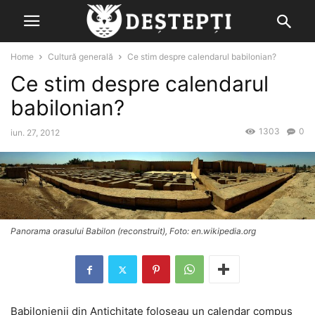
Home
Cultură generală
Ce stim despre calendarul babilonian?
Ce stim despre calendarul
babilonian?
1303
0
iun. 27, 2012
Panorama orasului Babilon (reconstruit), Foto: en.wikipedia.org
Babilonienii din Antichitate foloseau un calendar compus