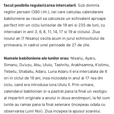
facut posibila regularizarea intercalarii
. Sub domnia
regilor persani (380 i.Hr.), cei care calculau calendarele
babiloniene au reusit sa calculeze un echivalent aproape
perfect intr-un ciclu lunisolar de 19 ani si 235 de luni, cu
intercalari in anii 3, 6, 8, 11, 14, 17 si 19 ai ciclului. Ziua
noului an (1 Nisanu) oscila acum in jurul echinoctiului de
primavara, in cadrul unei perioade de 27 de zile.
Numele babiloniene ale lunilor erau
: Nisanu, Ayaru,
Simanu, Du’uzu, Abu, Ululu, Tashritu, Arakhsamna, Kislimu,
Tebetu, Shabatu, Adaru. Luna Adaru II era intercalata de 6
ori in ciclul de 19 ani, insa niciodata in anul al 17-lea din
ciclu, cand era introdusa luna Ululu II. Prin urmare,
calendarul babilonian si-a pastrat pana la final un vestigiu
al impartirii originale a anului in doua anotimpuri, la fel cum
lunile au ramas pana la final selenare (incepeau odata cu
observarea Lunii Noi). Ziua incepea la apusul soarelui.