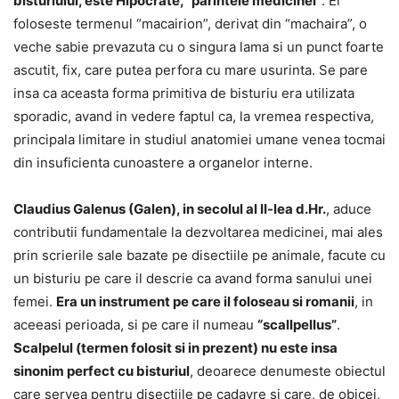
bisturiului, este Hipocrate, “parintele medicinei”
. El
foloseste termenul “macairion”, derivat din “machaira”, o
veche sabie prevazuta cu o singura lama si un punct foarte
ascutit, fix, care putea perfora cu mare usurinta. Se pare
insa ca aceasta forma primitiva de bisturiu era utilizata
sporadic, avand in vedere faptul ca, la vremea respectiva,
principala limitare in studiul anatomiei umane venea tocmai
din insuficienta cunoastere a organelor interne.
Claudius Galenus (Galen), in secolul al II-lea d.Hr.
, aduce
contributii fundamentale la dezvoltarea medicinei, mai ales
prin scrierile sale bazate pe disectiile pe animale, facute cu
un bisturiu pe care il descrie ca avand forma sanului unei
femei.
Era un instrument pe care il foloseau si romanii
, in
aceeasi perioada, si pe care il numeau
“scallpellus”
.
Scalpelul (termen folosit si in prezent) nu este insa
sinonim perfect cu bisturiul
, deoarece denumeste obiectul
care servea pentru disectiile pe cadavre si care, de obicei,