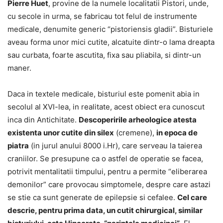
Pierre Huet
, provine de la numele localitatii Pistori, unde,
cu secole in urma, se fabricau tot felul de instrumente
medicale, denumite generic “pistoriensis gladii”. Bisturiele
aveau forma unor mici cutite, alcatuite dintr-o lama dreapta
sau curbata, foarte ascutita, fixa sau pliabila, si dintr-un
maner.
Daca in textele medicale, bisturiul este pomenit abia in
secolul al XVI-lea, in realitate, acest obiect era cunoscut
inca din Antichitate.
Descoperirile arheologice atesta
existenta unor cutite din silex
(cremene),
in epoca de
piatra
(in jurul anului 8000 i.Hr), care serveau la taierea
craniilor. Se presupune ca o astfel de operatie se facea,
potrivit mentalitatii timpului, pentru a permite “eliberarea
demonilor” care provocau simptomele, despre care astazi
se stie ca sunt generate de epilepsie si cefalee.
Cel care
descrie, pentru prima data, un cutit chirurgical, similar