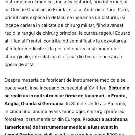
instrumentarul medical, inclusiv bisturiul, prin intermediul
lui Guy de Chauliac, in Franta, si a lui Ambroise Pare. Pare,
primul care explica in detaliu ce inseamna un bisturiu, isi
incepe cariera in calitate de chirurg militar, fiind avansat
rapid la rangul de chirurg principal la curtea regelui Eduard
al II-lea al Frantei, contribuind semnificativ la dezvoltarea
stiintelor medicale si la perfectionarea instrumentelor
chirurgicale, intr-atat incat a facut din bisturie adevarate
opere de arta.
Despre meseria de fabricant de instrumente medicale se
poate vorbi insa incepand cu secolul al XVIII-lea.
Bisturiele
se realizau in cadrul micilor firme de tacamuri, in Franta,
Anglia, Olanda si Germania
. In Statele Unite ale Americii,
in ciuda unui anume avans tehnologic, chirurgii preferau
folosirea instrumentelor din Europa.
Productia autohtona
(americana) de instrumentar medical a luat avant in
timpul Razboiului civil
, cand s-au produs peste 5000 de