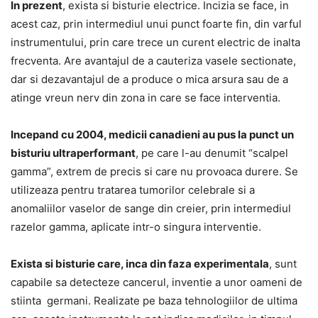
In prezent
, exista si bisturie electrice. Incizia se face, in
acest caz, prin intermediul unui punct foarte fin, din varful
instrumentului, prin care trece un curent electric de inalta
frecventa. Are avantajul de a cauteriza vasele sectionate,
dar si dezavantajul de a produce o mica arsura sau de a
atinge vreun nerv din zona in care se face interventia.
Incepand cu 2004, medicii canadieni au pus la punct un
bisturiu ultraperformant
, pe care l-au denumit “scalpel
gamma”, extrem de precis si care nu provoaca durere. Se
utilizeaza pentru tratarea tumorilor celebrale si a
anomaliilor vaselor de sange din creier, prin intermediul
razelor gamma, aplicate intr-o singura interventie.
Exista si bisturie care, inca din faza experimentala
, sunt
capabile sa detecteze cancerul, inventie a unor oameni de
stiinta germani. Realizate pe baza tehnologiilor de ultima