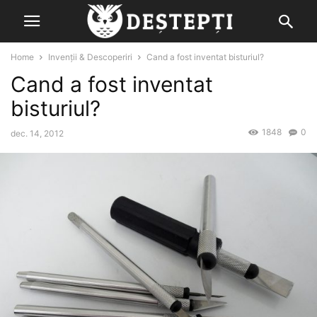
Home
Invenții & Descoperiri
Cand a fost inventat bisturiul?
Cand a fost inventat
bisturiul?
1848
0
dec. 14, 2012