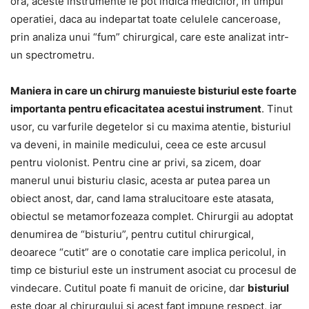
ora, aceste instrumente le pot indica medicilor, in timpul
operatiei, daca au indepartat toate celulele canceroase,
prin analiza unui “fum” chirurgical, care este analizat intr-
un spectrometru.
Maniera in care un chirurg manuieste bisturiul este foarte
importanta pentru eficacitatea acestui instrument
. Tinut
usor, cu varfurile degetelor si cu maxima atentie, bisturiul
va deveni, in mainile medicului, ceea ce este arcusul
pentru violonist. Pentru cine ar privi, sa zicem, doar
manerul unui bisturiu clasic, acesta ar putea parea un
obiect anost, dar, cand lama stralucitoare este atasata,
obiectul se metamorfozeaza complet. Chirurgii au adoptat
denumirea de “bisturiu”, pentru cutitul chirurgical,
deoarece “cutit” are o conotatie care implica pericolul, in
timp ce bisturiul este un instrument asociat cu procesul de
vindecare. Cutitul poate fi manuit de oricine, dar
bisturiul
este doar al chirurgului si acest fapt impune respect, iar