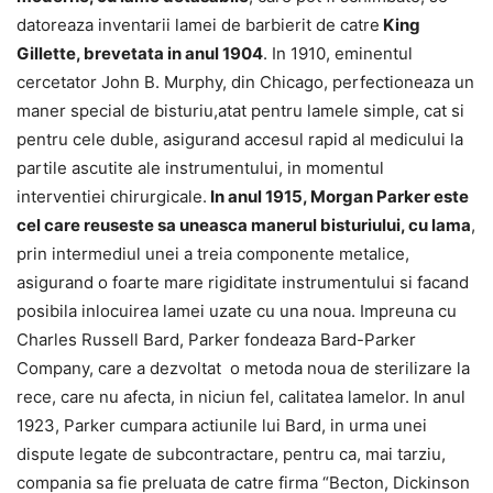
datoreaza inventarii lamei de barbierit de catre
King
Gillette, brevetata in anul 1904
. In 1910, eminentul
cercetator John B. Murphy, din Chicago, perfectioneaza un
maner special de bisturiu,atat pentru lamele simple, cat si
pentru cele duble, asigurand accesul rapid al medicului la
partile ascutite ale instrumentului, in momentul
interventiei chirurgicale.
In anul 1915, Morgan Parker este
cel care reuseste sa uneasca manerul bisturiului, cu lama
,
prin intermediul unei a treia componente metalice,
asigurand o foarte mare rigiditate instrumentului si facand
posibila inlocuirea lamei uzate cu una noua. Impreuna cu
Charles Russell Bard, Parker fondeaza Bard-Parker
Company, care a dezvoltat o metoda noua de sterilizare la
rece, care nu afecta, in niciun fel, calitatea lamelor. In anul
1923, Parker cumpara actiunile lui Bard, in urma unei
dispute legate de subcontractare, pentru ca, mai tarziu,
compania sa fie preluata de catre firma “Becton, Dickinson