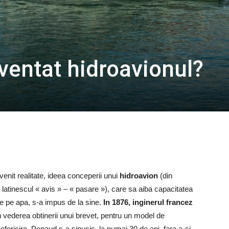
ventat hidroavionul?
enit realitate, ideea conceperii unui
hidroavion
(din
 latinescul « avis » – « pasare »), care sa aiba capacitatea
e pe apa, s-a impus de la sine.
In 1876, inginerul francez
 vederea obtinerii unui brevet, pentru un model de
nefericire, Penaud s-a sinucis, la numai 30 de ani, fara a-si