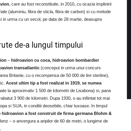
avion
, care au fost reconstituite, in 2010, cu ocazia implinirii
iale (aluminiu, fibra de sticla, fibra de carbon) si cu metode
 in urma cu un secol, pe data de 28 martie, deasupra
ute de-a lungul timpului
vion
–
hidroavion cu coca, hidroavion bombardier
oavion transatlantic
(conceput in urma unui concurs
area Britanie, cu o recompensa de 50 000 de lire sterline),
tic.
Acest ultim tip a fost realizat in 1919, se numea
tuate la aproximativ 1 500 de kilometri de Lisabona) si, pana
abatut 3 900 de kilometri. Dupa 1930, s-au infiintat tot mai
ropa si SUA, in conditii deosebite, chiar luxoase. In timpul
e hidroavion a fost construit de firma germana Blohm &
Benz – o anvergura a aripilor de 60 de metri, o lungime de
.