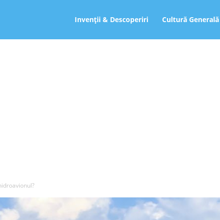
ro
Invenții & Descoperiri
Cultură Generală
hidroavionul?