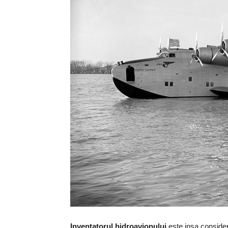
Inventatorul hidroavionului
este insa considera