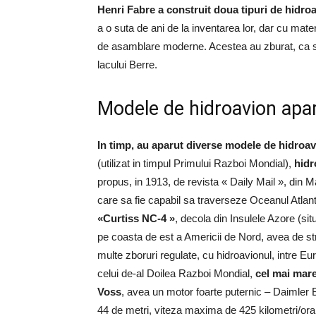
Henri Fabre a construit doua tipuri de hidro
a o suta de ani de la inventarea lor, dar cu mater
de asamblare moderne. Acestea au zburat, ca si
lacului Berre.
Modele de hidroavion apar
In timp, au aparut diverse modele de hidroa
(utilizat in timpul Primului Razboi Mondial),
hidr
propus, in 1913, de revista « Daily Mail », din M
care sa fie capabil sa traverseze Oceanul Atlan
«Curtiss NC-4 »
, decola din Insulele Azore (si
pe coasta de est a Americii de Nord, avea de str
multe zboruri regulate, cu hidroavionul, intre Eu
celui de-al Doilea Razboi Mondial,
cel mai mar
Voss
, avea un motor foarte puternic – Daimler 
44 de metri, viteza maxima de 425 kilometri/ora