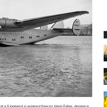
t a fi inginerul si aviatorul francez Henri Fabre, deoarece