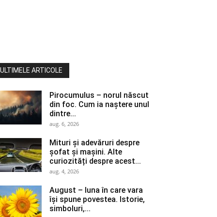
ULTIMELE ARTICOLE
Pirocumulus – norul născut
din foc. Cum ia naștere unul
dintre...
aug. 6, 2026
Mituri și adevăruri despre
șofat și mașini. Alte
curiozități despre acest...
aug. 4, 2026
August – luna în care vara
își spune povestea. Istorie,
simboluri,...