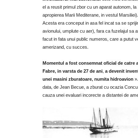
el a reusit primul zbor cu un aparat autonom, l
apropierea Marii Mediterane, in vestul Marsiliei)
Acesta era conceput in asa fel incat sa se spriji
avionului, umplute cu aer), fara ca fuzelajul sa
facut in fata unui public numeros, care a putut 
amerizand, cu succes.
Momentul a fost consemnat oficial de catre a
Fabre, in varsta de 27 de ani
,
a devenit invent
unei masini zburatoare, numita hidroavion
».
data, de Jean Becue, a zburat cu ocazia Concur
cauza unei evaluari incorecte a distantei de am