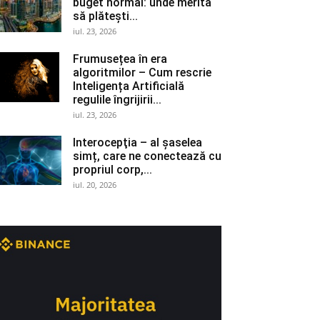
buget normal: unde merită
să plătești...
iul. 23, 2026
Frumusețea în era
algoritmilor – Cum rescrie
Inteligența Artificială
regulile îngrijirii...
iul. 23, 2026
Interocepţia – al șaselea
simț, care ne conectează cu
propriul corp,...
iul. 20, 2026