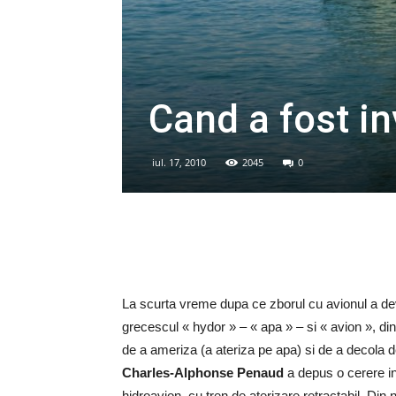
Cand a fost in
iul. 17, 2010
2045
0
La scurta vreme dupa ce zborul cu avionul a dev
grecescul « hydor » – « apa » – si « avion », din
de a ameriza (a ateriza pe apa) si de a decola d
Charles-Alphonse Penaud
a depus o cerere in
hidroavion, cu tren de aterizare retractabil. Din 