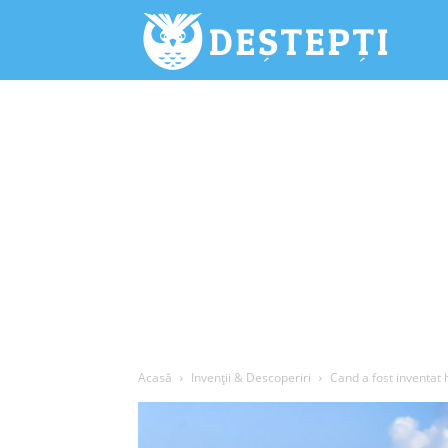
Deștepți.
Acasă
Invenții & Descoperiri
Cand a fost inventat 