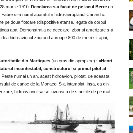
a 28 martie 1910.
Decolarea s-a facut de pe lacul Berre
(in
.
Fabre si-a numit aparatul « hidro-aeroplanul Canard ».
ne pe doua flotoare (dispozitive etanse, legate de corpul
 atinga apa. Demonstratia de decolare, zbor si amerizare s-a
vedea hidroavionul zburand aproape 800 de metri si, apoi,
utoritatile din Martigues
(un oras din apropiere) :
«Henri
atorul incontestabil, constructorul si primul pilot al
 Peste numai un an, acest hidroavion, pilotat, de aceasta
sului de canoe de la Monaco. S-a intamplat, insa, ca din
erizare, hidroavionul sa se loveasca de stancile de pe mal.