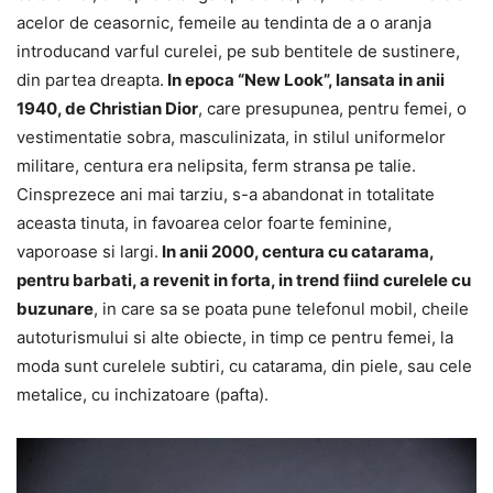
acelor de ceasornic, femeile au tendinta de a o aranja
introducand varful curelei, pe sub bentitele de sustinere,
din partea dreapta.
In epoca “New Look”, lansata in anii
1940, de Christian Dior
, care presupunea, pentru femei, o
vestimentatie sobra, masculinizata, in stilul uniformelor
militare, centura era nelipsita, ferm stransa pe talie.
Cinsprezece ani mai tarziu, s-a abandonat in totalitate
aceasta tinuta, in favoarea celor foarte feminine,
vaporoase si largi.
In anii 2000, centura cu catarama,
pentru barbati, a revenit in forta, in trend fiind curelele cu
buzunare
, in care sa se poata pune telefonul mobil, cheile
autoturismului si alte obiecte, in timp ce pentru femei, la
moda sunt curelele subtiri, cu catarama, din piele, sau cele
metalice, cu inchizatoare (pafta).