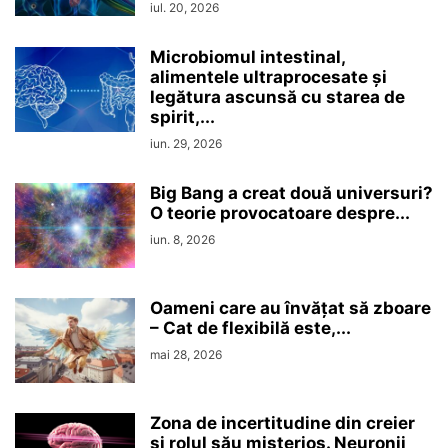
iul. 20, 2026
Microbiomul intestinal,
alimentele ultraprocesate şi
legătura ascunsă cu starea de
spirit,...
iun. 29, 2026
Big Bang a creat două universuri?
O teorie provocatoare despre...
iun. 8, 2026
Oameni care au învățat să zboare
– Cat de flexibilă este,...
mai 28, 2026
Zona de incertitudine din creier
şi rolul său misterios. Neuronii