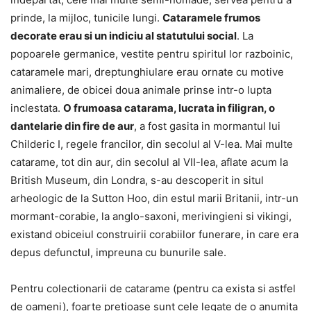
prinde, la mijloc, tunicile lungi.
Cataramele frumos
decorate erau si un indiciu al statutului social
. La
popoarele germanice, vestite pentru spiritul lor razboinic,
cataramele mari, dreptunghiulare erau ornate cu motive
animaliere, de obicei doua animale prinse intr-o lupta
inclestata.
O frumoasa catarama, lucrata in filigran, o
dantelarie din fire de aur
, a fost gasita in mormantul lui
Childeric I, regele francilor, din secolul al V-lea. Mai multe
catarame, tot din aur, din secolul al VII-lea, aflate acum la
British Museum, din Londra, s-au descoperit in situl
arheologic de la Sutton Hoo, din estul marii Britanii, intr-un
mormant-corabie, la anglo-saxoni, merivingieni si vikingi,
existand obiceiul construirii corabiilor funerare, in care era
depus defunctul, impreuna cu bunurile sale.
Pentru colectionarii de catarame (pentru ca exista si astfel
de oameni), foarte pretioase sunt cele legate de o anumita