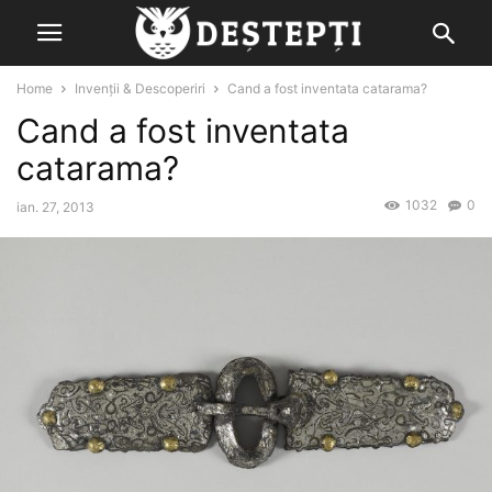
Home
Invenții & Descoperiri
Cand a fost inventata catarama?
Cand a fost inventata
catarama?
1032
0
ian. 27, 2013