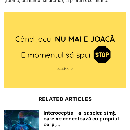
(rubine, diamante, smaralde), la preturi exorbitante.
RELATED ARTICLES
Interocepţia – al șaselea simț,
care ne conectează cu propriul
corp,...