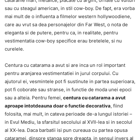
catarame mari, metalice, placate cu argint, ornate cu vulturi
sau cu steagul american, in stil cow-boy. De fapt, era vorba
mai mult de o influenta a filmelor western hollywoodiene,
care au vrut sa dea personajelor din Far West, o nota de
eleganta si de putere, pentru ca, in realitate, pentru
vestimentatia cow-boy specifice erau bretelele, si nu
curelele.
Centura cu catarama a avut si are inca un rol important
pentru aranjarea vestimentatiei in jurul corpului. Cu
ajutorul ei, vesmintele pot fi sustinute in partea superioara,
pot fi coborate sau stranse, in functie de moda unei epoci
sau a alteia. Pentru femei,
centura cu catarama a avut
aproape intotdeauna doar o functie decorativa
, fiind
folosita, mai mult, in cateva perioade de-a lungul istoriei –
in Evul Mediu, la sfarsitul secolului al XVII-lea si in secolul
al XX-lea. Daca barbatii isi pun cureaua cu partea opusa
cataramei, dinspre stanga spre dreapta, in sensul invers al