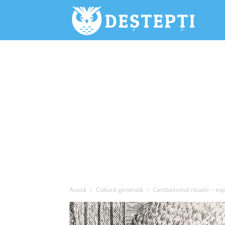
Deștepți.
Acasă
Cultură generală
Canibalismul ritualic – exp