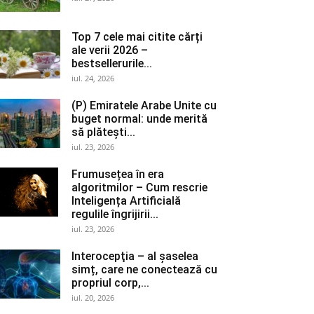
Top 7 cele mai citite cărți
ale verii 2026 –
bestsellerurile...
iul. 24, 2026
(P) Emiratele Arabe Unite cu
buget normal: unde merită
să plătești...
iul. 23, 2026
Frumusețea în era
algoritmilor – Cum rescrie
Inteligența Artificială
regulile îngrijirii...
iul. 23, 2026
Interocepţia – al șaselea
simț, care ne conectează cu
propriul corp,...
iul. 20, 2026