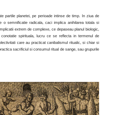
e partile planetei, pe perioade intinse de timp. In ziua de
 o semnificatie radicala, caci implica anihilarea totala si
sa implicatii extrem de complexe, ce depaseau planul biologic,
a conotatie spirituala, lucru ce se reflecta in termenul de
tivitati care au practicat canibalismul ritualic, si chiar si
actica sacrificiul si consumul ritual de sange, sau grupurile