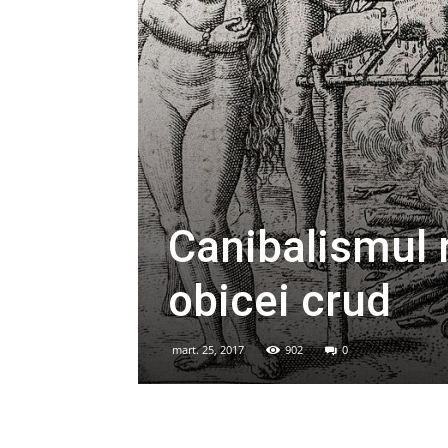
Canibalismul r
obicei crud
mart. 25, 2017
902
0