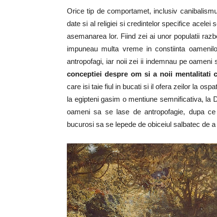
Orice tip de comportamet, inclusiv canibalismul ri
date si al religiei si credintelor specifice acelei 
asemanarea lor. Fiind zei ai unor populatii ra
impuneau multa vreme in constiinta oamenilor
antropofagi, iar noii zei ii indemnau pe oameni 
conceptiei despre om si a noii mentalitati 
care isi taie fiul in bucati si il ofera zeilor la o
la egipteni gasim o mentiune semnificativa, la Dio
oameni sa se lase de antropofagie, dupa ce I
bucurosi sa se lepede de obiceiul salbatec de a s