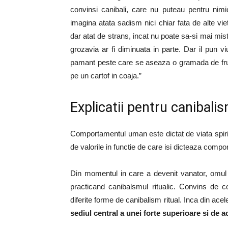
convinsi canibali, care nu puteau pentru nim
imagina atata sadism nici chiar fata de alte vie
dar atat de strans, incat nu poate sa-si mai mist
grozavia ar fi diminuata in parte. Dar il pun vi
pamant peste care se aseaza o gramada de frunz
pe un cartof in coaja.”
Explicatii pentru canibalis
Comportamentul uman este dictat de viata spirit
de valorile in functie de care isi dicteaza compo
Din momentul in care a devenit vanator, omul 
practicand canibalsmul ritualic. Convins de con
diferite forme de canibalism ritual. Inca din ace
sediul central a unei forte superioare si de 