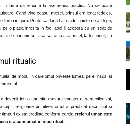
ic in lume sa renunte la asemenea practici. Nu se poate
tuitoare. Cand vine ceasul mesei, prinsul era legat fedeles,
e limba in gura. Poate ca daca l-ar ucide inainte de a-l frige,
u pe o piatra inrosita in foc, apoi il acopera cu un strat de
e de bananir si-l lasa sa se coaca astfel, la foc incet, ca
mul ritualic
uala, de modul in care omul priveste lumea, pe el insusi si
rtamentul.
a devenit intr-o anumita masura vanator al semenilor sai,
ceptii religioase primitive, omul a practicat sacrificiul si
le timpuri exista credinta conform careia
creierul uman este
aceea era consumat in mod ritual.