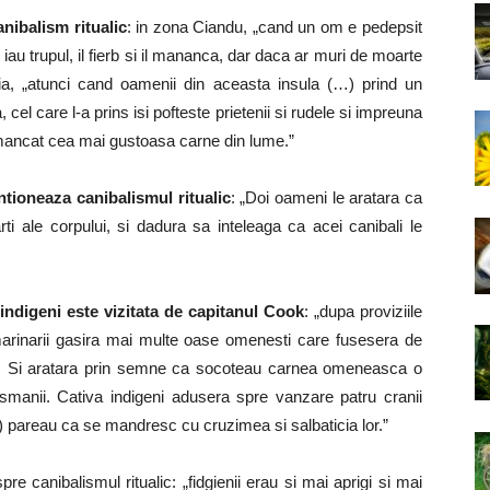
nibalism ritualic
: in zona Ciandu, „cand un om e pedepsit
 iau trupul, il fierb si il mananca, dar daca ar muri de moarte
nia, „atunci cand oamenii din aceasta insula (…) prind un
l care l-a prins isi pofteste prietenii si rudele si impreuna
au mancat cea mai gustoasa carne din lume.”
tioneaza canibalismul ritualic
: „Doi oameni le aratara ca
ti ale corpului, si dadura sa inteleaga ca acei canibali le
 indigeni este vizitata de capitanul Cook
: „dupa proviziile
marinarii gasira mai multe oase omenesti care fusesera de
m. Si aratara prin semne ca socoteau carnea omeneasca o
anii. Cativa indigeni adusera spre vanzare patru cranii
) pareau ca se mandresc cu cruzimea si salbaticia lor.”
re canibalismul ritualic: „fidgienii erau si mai aprigi si mai