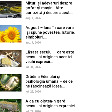
Mituri și adevăruri despre
șofat și mașini. Alte
curiozități despre acest...
aug. 4, 2026
August – luna în care vara
își spune povestea. Istorie,
simboluri,...
aug. 1, 2026
Lăsata secului – care este
sensul si originea acestei
vechi expresii...
iul. 31, 2026
Grădina Edenului și
psihologia umană – de ce
ne fascinează ideea...
iul. 29, 2026
A da cu oiștea-n gard –
sensul si originea expresiei
iul. 27, 2026