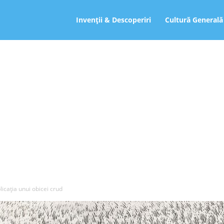
ro
Invenții & Descoperiri
Cultură Generală
licația unui obicei crud