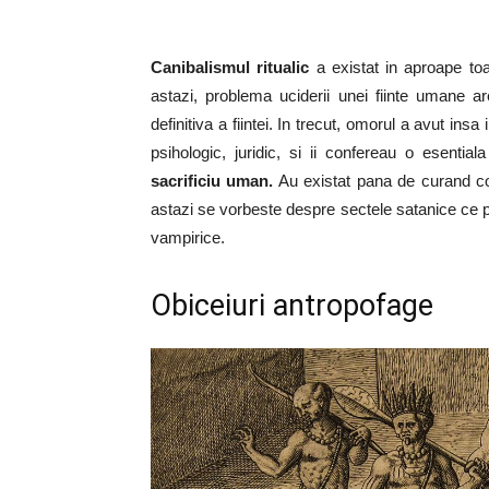
Canibalismul ritualic
a existat in aproape toat
astazi, problema uciderii unei fiinte umane are
definitiva a fiintei. In trecut, omorul a avut in
psihologic, juridic, si ii confereau o esential
sacrificiu uman.
Au existat pana de curand colec
astazi se vorbeste despre sectele satanice ce pr
vampirice.
Obiceiuri antropofage