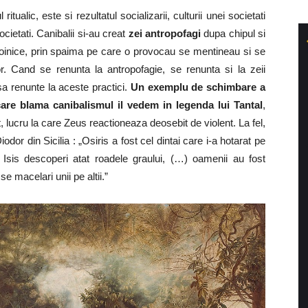
tualic, este si rezultatul socializarii, culturii unei societati
societati. Canibalii si-au creat
zei antropofagi
dupa chipul si
zboinice, prin spaima pe care o provocau se mentineau si se
. Cand se renunta la antropofagie, se renunta si la zeii
sa renunte la aceste practici.
Un exemplu de schimbare a
care blama canibalismul il vedem in legenda lui Tantal
,
spat, lucru la care Zeus reactioneaza deosebit de violent. La fel,
dor din Sicilia : „Osiris a fost cel dintai care i-a hotarat pe
sis descoperi atat roadele graului, (…) oamenii au fost
e macelari unii pe altii.”