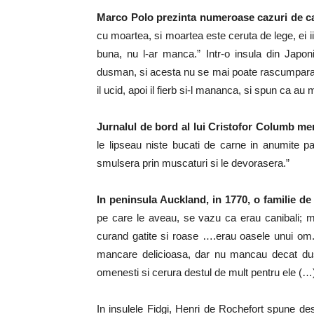
Marco Polo prezinta numeroase cazuri de ca
cu moartea, si moartea este ceruta de lege, ei ii
buna, nu l-ar manca.” Intr-o insula din Japo
dusman, si acesta nu se mai poate rascumpara, ce
il ucid, apoi il fierb si-l mananca, si spun ca 
Jurnalul de bord al lui Cristofor Columb men
le lipseau niste bucati de carne in anumite par
smulsera prin muscaturi si le devorasera.”
In peninsula Auckland, in 1770, o familie de
pe care le aveau, se vazu ca erau canibali; 
curand gatite si roase ….erau oasele unui o
mancare delicioasa, dar nu mancau decat dusm
omenesti si cerura destul de mult pentru ele (…
In insulele Fidgi, Henri de Rochefort spune desp