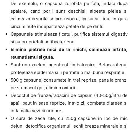
De exemplu, o capsuna zdrobita pe fata, indata dupa
spalare, cand porii sunt deschisi, albeste pielea si
calmeaza arsurile solare usoare, iar sucul tinut in gura
cinci minute indeparteaza petele de pe dinti.
Capsunele stimuleaza ficatul, purifica sistemul digestiv
si au proprietati antibacteriene.
Elimina pietrele mici de la rinichi, calmeaza artrita,
reumatismul si guta
.
Sunt un excelent agent anti-imbatranire. Betacarotenul
protejeaza epiderma si ii permite o mai buna respiratie.
500 g capsune, consumate in trei reprize, pana la pranz,
pe stomacul gol, elimina oxiurii.
Decoctul de frunze/radacini de capsun (40-50g/litru de
apa), baut in sase reprize, intr-o zi, combate diareea si
inflamatia vezicii urinare.
O cura de zece zile, cu 250g capsune in loc de mic
dejun, detoxifica organismul, echilibreaza mineralele si