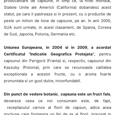
producatoare de capsune, in timp ce, la nivel mondial,
Statele Unite ale Americii (California) dobandesc acest
statut, pe care il pastreaza si in prezent, cu o productie de
peste un milion de tone de capsune, pe an. In anii 2000,
SUA sunt urmate, in acest clasament, de Spania, Coreea
de Sud, Japonia, Polonia, Germania etc.
Uniunea Europeana, in 2004 si in 2009, a acordat
Certificatul “Indicatie Geografica Protejata”
, pentru
capsunul din Perigord (Franta) si, respectiv, capsunul din
Kaszuby (Polonia), prin care se recunoaste calitatea
exceptionala a acestor fructe, cu o aroma foarte
pronuntata si un gust dulce, inconfundabil.
Din punct de vedere botanic
,
capsuna este un fruct fals
,
deoarece ceea ce noi consumam este, de fapt,
receptaculul carnos al florii de capsun, adica acea
portiune care formeaza un fel de ax al florii, ingrosat in