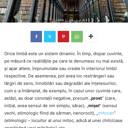
Orice limbă este un sistem dinamic. În timp, dispar cuvinte,
pe măsură ce realitățile pe care le denumesc nu mai există,
și apar altele, împrumutate sau create în interiorul limbii
respective. De asemenea, pot avea loc restrângeri sau
lărgiri de sens, înnobilări sau degradări ale înțelesurilor,
cum s-a întâmplat, de exemplu, în cazul unor cuvinte care,
astăzi, au doar conotații negative, precum „
prost
” (care,
inițial, avea sensul de om simplu, sărac), „
mișel
” (sensul
vechi, etimologic fiind de sărman, nenorocit), „
mitocan
”
(etimologic – locuitor al unui mitoc, adică al unei chilii/case
aparținând unei mănăstiri) etc.