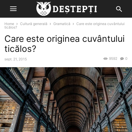
Home
Cultură generală
Gramatică
Care este originea cuvântului
ticălos?
Care este originea cuvântului
ticălos?
9592
0
sept. 21, 2015