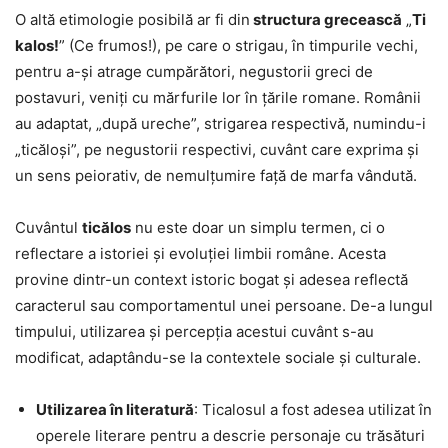
O altă etimologie posibilă ar fi din
structura grecească
„
Ti
kalos!
” (Ce frumos!), pe care o strigau, în timpurile vechi,
pentru a-și atrage cumpărători, negustorii greci de
postavuri, veniți cu mărfurile lor în țările romane. Românii
au adaptat, „după ureche”, strigarea respectivă, numindu-i
„ticăloși”, pe negustorii respectivi, cuvânt care exprima și
un sens peiorativ, de nemulțumire față de marfa vândută.
Cuvântul
ticălos
nu este doar un simplu termen, ci o
reflectare a istoriei și evoluției limbii române. Acesta
provine dintr-un context istoric bogat și adesea reflectă
caracterul sau comportamentul unei persoane. De-a lungul
timpului, utilizarea și percepția acestui cuvânt s-au
modificat, adaptându-se la contextele sociale și culturale.
Utilizarea în literatură
: Ticalosul a fost adesea utilizat în
operele literare pentru a descrie personaje cu trăsături