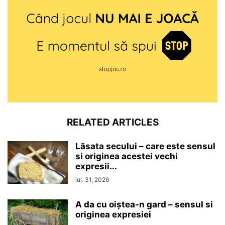
RELATED ARTICLES
Lăsata secului – care este sensul
si originea acestei vechi
expresii...
iul. 31, 2026
A da cu oiștea-n gard – sensul si
originea expresiei