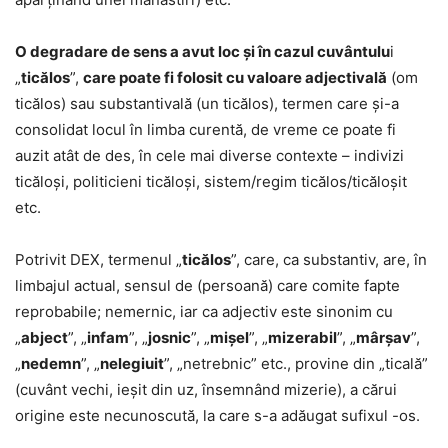
O degradare de sens a avut loc și în cazul cuvântulu
i
„
ticălos
”,
care poate fi folosit cu valoare adjectivală
(om
ticălos) sau substantivală (un ticălos), termen care și-a
consolidat locul în limba curentă, de vreme ce poate fi
auzit atât de des, în cele mai diverse contexte – indivizi
ticăloși, politicieni ticăloși, sistem/regim ticălos/ticăloșit
etc.
Potrivit DEX, termenul „
ticălos
”, care, ca substantiv, are, în
limbajul actual, sensul de (persoană) care comite fapte
reprobabile; nemernic, iar ca adjectiv este sinonim cu
„
abject
”, „
infam
”, „
josnic
”, „
mișel
”, „
mizerabil
”, „
mârșav
”,
„
nedemn
”, „
nelegiuit
”, „netrebnic” etc., provine din „ticală”
(cuvânt vechi, ieșit din uz, însemnând mizerie), a cărui
origine este necunoscută, la care s-a adăugat sufixul -os.