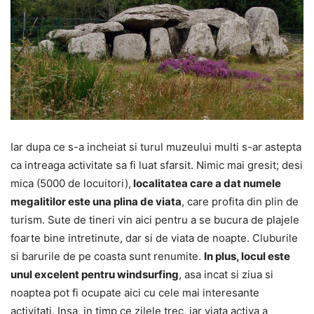
Iar dupa ce s-a incheiat si turul muzeului multi s-ar astepta
ca intreaga activitate sa fi luat sfarsit. Nimic mai gresit; desi
mica (5000 de locuitori),
localitatea care a dat numele
megalitilor este una plina de viata
, care profita din plin de
turism. Sute de tineri vin aici pentru a se bucura de plajele
foarte bine intretinute, dar si de viata de noapte. Cluburile
si barurile de pe coasta sunt renumite.
In plus, locul este
unul excelent pentru windsurfing
, asa incat si ziua si
noaptea pot fi ocupate aici cu cele mai interesante
activitati. Insa, in timp ce zilele trec, iar viata activa a