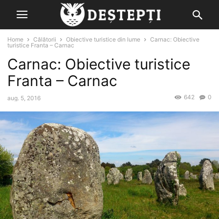
Home
Călătorii
Obiective turistice din lume
Carnac: Obiective
turistice Franta – Carnac
Carnac: Obiective turistice
Franta – Carnac
642
0
aug. 5, 2016