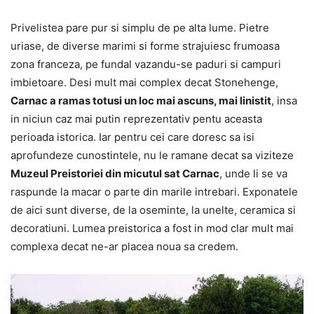
Privelistea pare pur si simplu de pe alta lume. Pietre
uriase, de diverse marimi si forme strajuiesc frumoasa
zona franceza, pe fundal vazandu-se paduri si campuri
imbietoare. Desi mult mai complex decat Stonehenge,
Carnac a ramas totusi un loc mai ascuns, mai linistit
, insa
in niciun caz mai putin reprezentativ pentu aceasta
perioada istorica. Iar pentru cei care doresc sa isi
aprofundeze cunostintele, nu le ramane decat sa viziteze
Muzeul Preistoriei din micutul sat Carnac
, unde li se va
raspunde la macar o parte din marile intrebari. Exponatele
de aici sunt diverse, de la oseminte, la unelte, ceramica si
decoratiuni. Lumea preistorica a fost in mod clar mult mai
complexa decat ne-ar placea noua sa credem.