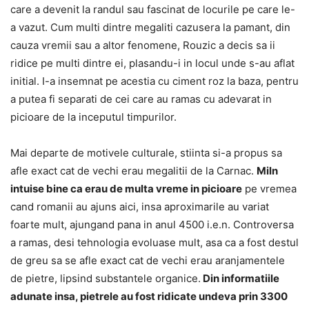
care a devenit la randul sau fascinat de locurile pe care le-
a vazut. Cum multi dintre megaliti cazusera la pamant, din
cauza vremii sau a altor fenomene, Rouzic a decis sa ii
ridice pe multi dintre ei, plasandu-i in locul unde s-au aflat
initial. I-a insemnat pe acestia cu ciment roz la baza, pentru
a putea fi separati de cei care au ramas cu adevarat in
picioare de la inceputul timpurilor.
Mai departe de motivele culturale, stiinta si-a propus sa
afle exact cat de vechi erau megalitii de la Carnac.
Miln
intuise bine ca erau de multa vreme in picioare
pe vremea
cand romanii au ajuns aici, insa aproximarile au variat
foarte mult, ajungand pana in anul 4500 i.e.n. Controversa
a ramas, desi tehnologia evoluase mult, asa ca a fost destul
de greu sa se afle exact cat de vechi erau aranjamentele
de pietre, lipsind substantele organice.
Din informatiile
adunate insa, pietrele au fost ridicate undeva prin 3300