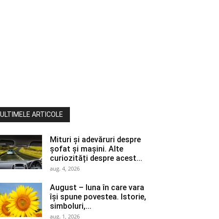
ULTIMELE ARTICOLE
Mituri și adevăruri despre
șofat și mașini. Alte
curiozități despre acest...
aug. 4, 2026
August – luna în care vara
își spune povestea. Istorie,
simboluri,...
aug. 1, 2026