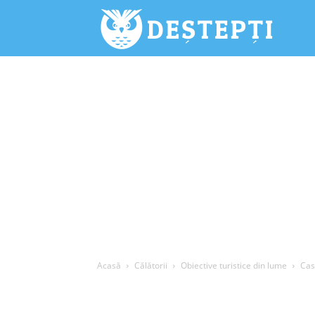
Deștepți.
Acasă
Călătorii
Obiective turistice din lume
Cas