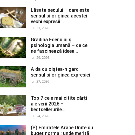
Lăsata secului – care este
sensul si originea acestei
vechi expresii...
iul. 31, 2026
Grădina Edenului și
psihologia umană – de ce
ne fascinează ideea...
iul. 29, 2026
A da cu oiștea-n gard –
sensul si originea expresiei
iul. 27, 2026
Top 7 cele mai citite cărți
ale verii 2026 –
bestsellerurile...
iul. 24, 2026
(P) Emiratele Arabe Unite cu
buget normal: unde merită