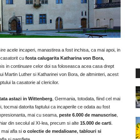
mire acele incaperi, manastirea a fost inchisa, ca mai apoi, in
 casatorit cu
fosta calugarita Katharina von Bora,
rmis in continuare celor doi sa foloseasca acea casa drept
lui Martin Luther si Katharinei von Bora, de altminteri, acest
ului la casatorie al clericilor.
itata astazi in Wittenberg
, Germania, totodata, fiind cel mai
tocmai datorita faptului ca incaperile ce odata au fost
 impresionanta, mai cu seama,
peste 6.000 de manuscrise
,
hiar din secolul al XI-lea, precum si alte
15.000 de carti
.
 mai afla si
o colectie de medalioane, tablouri si
afla si pamflete.