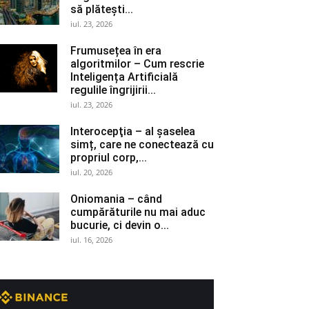
să plătești...
iul. 23, 2026
Frumusețea în era
algoritmilor – Cum rescrie
Inteligența Artificială
regulile îngrijirii...
iul. 23, 2026
Interocepţia – al șaselea
simț, care ne conectează cu
propriul corp,...
iul. 20, 2026
Oniomania – când
cumpărăturile nu mai aduc
bucurie, ci devin o...
iul. 16, 2026