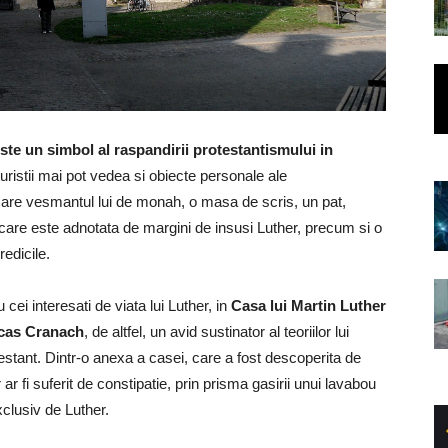
ste un simbol al raspandirii protestantismului in
 turistii mai pot vedea si obiecte personale ale
 care vesmantul lui de monah, o masa de scris, un pat,
a care este adnotata de margini de insusi Luther, precum si o
edicile.
cei interesati de viata lui Luther, in
Casa lui Martin Luther
Lucas Cranach
, de altfel, un avid sustinator al teoriilor lui
testant. Dintr-o anexa a casei, care a fost descoperita de
r ar fi suferit de constipatie, prin prisma gasirii unui lavabou
xclusiv de Luther.