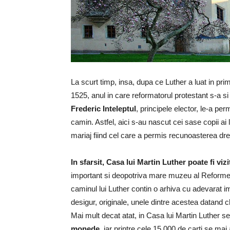
La scurt timp, insa, dupa ce Luther a luat in pri
1525, anul in care reformatorul protestant s-a si
Frederic Inteleptul
, principele elector, le-a pe
camin. Astfel, aici s-au nascut cei sase copii ai 
mariaj fiind cel care a permis recunoasterea drept
In sfarsit, Casa lui Martin Luther poate fi viz
important si deopotriva mare muzeu al Reformei, 
caminul lui Luther contin o arhiva cu adevarat
desigur, originale, unele dintre acestea datand c
Mai mult decat atat, in Casa lui Martin Luther se
monede
, iar printre cele 15.000 de carti se mai 