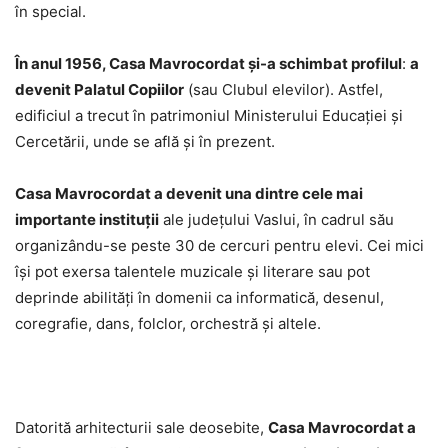
în special.
În anul 1956, Casa Mavrocordat şi-a schimbat profilul
:
a
devenit Palatul Copiilor
(sau Clubul elevilor). Astfel,
edificiul a trecut în patrimoniul Ministerului Educaţiei şi
Cercetării, unde se află şi în prezent.
Casa Mavrocordat a devenit una dintre cele mai
importante instituţii
ale judeţului Vaslui, în cadrul său
organizându-se peste 30 de cercuri pentru elevi. Cei mici
îşi pot exersa talentele muzicale şi literare sau pot
deprinde abilităţi în domenii ca informatică, desenul,
coregrafie, dans, folclor, orchestră şi altele.
Datorită arhitecturii sale deosebite,
Casa Mavrocordat a