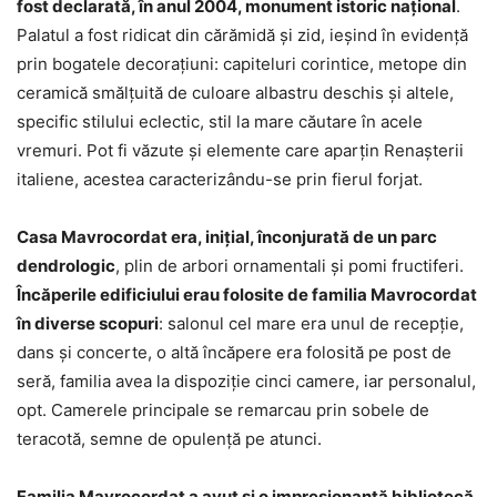
fost declarată, în anul 2004, monument istoric naţional
.
Palatul a fost ridicat din cărămidă şi zid, ieşind în evidenţă
prin bogatele decoraţiuni: capiteluri corintice, metope din
ceramică smălțuită de culoare albastru deschis şi altele,
specific stilului eclectic, stil la mare căutare în acele
vremuri. Pot fi văzute şi elemente care aparţin Renaşterii
italiene, acestea caracterizându-se prin fierul forjat.
Casa Mavrocordat era, iniţial, înconjurată de un parc
dendrologic
, plin de arbori ornamentali şi pomi fructiferi.
Încăperile edificiului erau folosite de familia Mavrocordat
în diverse scopuri
: salonul cel mare era unul de recepţie,
dans şi concerte, o altă încăpere era folosită pe post de
seră, familia avea la dispoziţie cinci camere, iar personalul,
opt. Camerele principale se remarcau prin sobele de
teracotă, semne de opulenţă pe atunci.
Familia Mavrocordat a avut şi o impresionantă bibliotecă
,