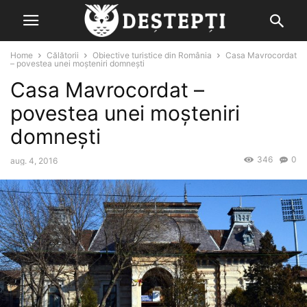
Home
Călătorii
Obiective turistice din România
Casa Mavrocordat
– povestea unei moșteniri domnești
Casa Mavrocordat –
povestea unei moșteniri
domnești
346
0
aug. 4, 2016