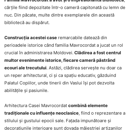
cărţile fiind depozitate într-o cameră capitonată cu lemn de
nuc. Din păcate, multe dintre exemplarele din această
bibliotecă au dispărut.
Construcția acestei case
remarcabile datează din
perioadele istorice când familia Mavrocordat a jucat un rol
crucial în administrarea Moldovei.
Clădirea a fost centrul
multor evenimente istorice, fiecare cameră păstrând
ecouri ale trecutului
. Astăzi, clădirea servește nu doar ca
un reper arhitectural, ci și ca spațiu educativ, găzduind
Palatul Copiilor, unde tinerii din Vaslui își pot dezvolta
abilitățile și pasiunile.
Arhitectura Casei Mavrocordat
combină elemente
tradiționale cu influențe neoclasice
, fiind o reprezentare a
stilului și gustului epocii sale. Fațada impunătoare și
decorațiunile interioare sunt dovada măiestriei artizanilor