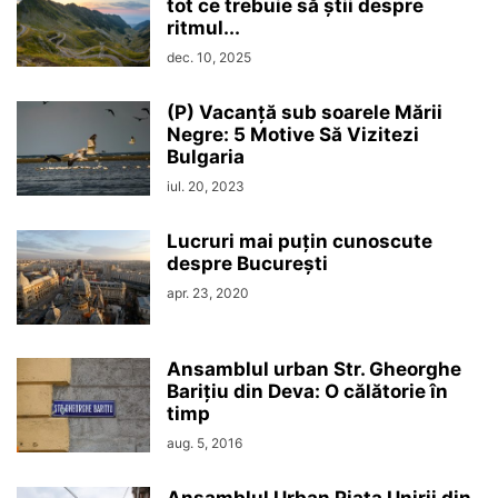
tot ce trebuie să știi despre
ritmul...
dec. 10, 2025
(P) Vacanță sub soarele Mării
Negre: 5 Motive Să Vizitezi
Bulgaria
iul. 20, 2023
Lucruri mai puțin cunoscute
despre București
apr. 23, 2020
Ansamblul urban Str. Gheorghe
Barițiu din Deva: O călătorie în
timp
aug. 5, 2016