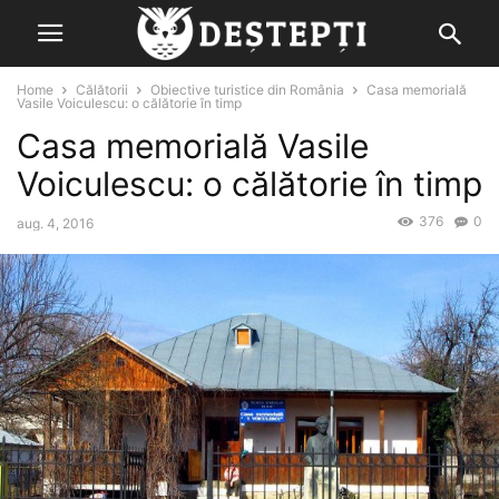
Home
Călătorii
Obiective turistice din România
Casa memorială
Vasile Voiculescu: o călătorie în timp
Casa memorială Vasile
Voiculescu: o călătorie în timp
376
0
aug. 4, 2016