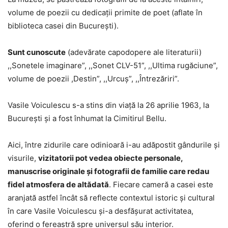
volume de poezii cu dedicaţii primite de poet (aflate în
biblioteca casei din Bucureşti).
Sunt cunoscute
(adevărate capodopere ale literaturii)
,,Sonetele imaginare”, ,,Sonet CLV-51”, ,,Ultima rugăciune”,
volume de poezii ,Destin”, ,,Urcuş”, ,,Întrezăriri”.
Vasile Voiculescu s-a stins din viaţă la 26 aprilie 1963, la
Bucureşti și a fost înhumat la Cimitirul Bellu.
Aici, între zidurile care odinioară i-au adăpostit gândurile și
visurile,
vizitatorii pot vedea obiecte personale,
manuscrise originale și fotografii de familie care redau
fidel atmosfera de altădată
. Fiecare cameră a casei este
aranjată astfel încât să reflecte contextul istoric și cultural
în care Vasile Voiculescu și-a desfășurat activitatea,
oferind o fereastră spre universul său interior.