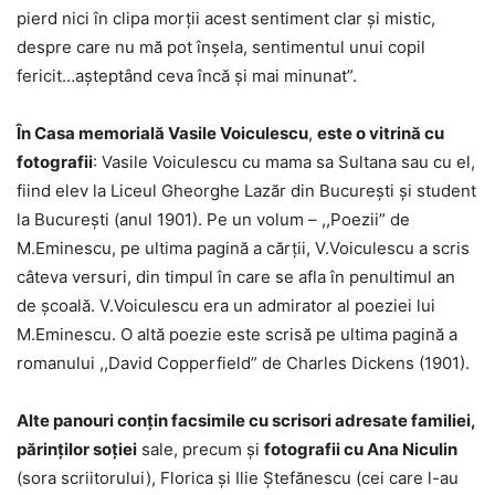
pierd nici în clipa morţii acest sentiment clar şi mistic,
despre care nu mă pot înşela, sentimentul unui copil
fericit…aşteptând ceva încă şi mai minunat”.
În Casa memorială Vasile Voiculescu
,
este o vitrină cu
fotografii
: Vasile Voiculescu cu mama sa Sultana sau cu el,
fiind elev la Liceul Gheorghe Lazăr din Bucureşti şi student
la Bucureşti (anul 1901). Pe un volum – ,,Poezii” de
M.Eminescu, pe ultima pagină a cărţii, V.Voiculescu a scris
câteva versuri, din timpul în care se afla în penultimul an
de şcoală. V.Voiculescu era un admirator al poeziei lui
M.Eminescu. O altă poezie este scrisă pe ultima pagină a
romanului ,,David Copperfield” de Charles Dickens (1901).
Alte panouri conţin facsimile cu scrisori adresate familiei,
părinţilor soţiei
sale, precum şi
fotografii cu Ana Niculin
(sora scriitorului), Florica şi Ilie Ştefănescu (cei care l-au