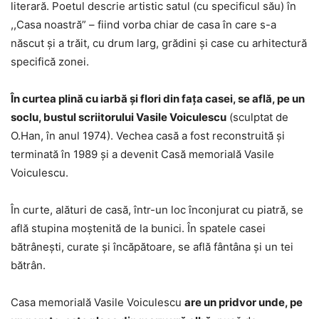
literară. Poetul descrie artistic satul (cu specificul său) în
,,Casa noastră” – fiind vorba chiar de casa în care s-a
născut şi a trăit, cu drum larg, grădini şi case cu arhitectură
specifică zonei.
În curtea plină cu iarbă şi flori din faţa casei, se află, pe un
soclu, bustul scriitorului Vasile Voiculescu
(sculptat de
O.Han, în anul 1974). Vechea casă a fost reconstruită şi
terminată în 1989 şi a devenit Casă memorială Vasile
Voiculescu.
În curte, alături de casă, într-un loc înconjurat cu piatră, se
află stupina moştenită de la bunici. În spatele casei
bătrâneşti, curate şi încăpătoare, se află fântâna şi un tei
bătrân.
Casa memorială Vasile Voiculescu
are un pridvor unde, pe