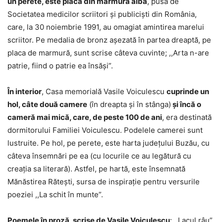
un perete, este placa din marmură albă
, pusă de
Societatea medicilor scriitori şi publicişti din România,
care, la 30 noiembrie 1991, au omagiat amintirea marelui
scriitor. Pe medalia de bronz aşezată în partea dreaptă, pe
placa de marmură, sunt scrise câteva cuvinte; ,,Arta n-are
patrie, fiind o patrie ea însăşi”.
În interior
, Casa memorială Vasile Voiculescu
cuprinde un
hol, câte două camere
(în dreapta şi în stânga)
şi încă o
cameră mai mică, care, de peste 100 de ani
, era destinată
dormitorului Familiei Voiculescu. Podelele camerei sunt
lustruite. Pe hol, pe perete, este harta judeţului Buzău, cu
câteva însemnări pe ea (cu locurile ce au legătură cu
creaţia sa literară). Astfel, pe hartă, este însemnată
Mănăstirea Răteşti, sursa de inspiraţie pentru versurile
poeziei ,,La schit în munte”.
Poemele în proză, scrise de Vasile Voiculescu
: ,,Lacul râu”,