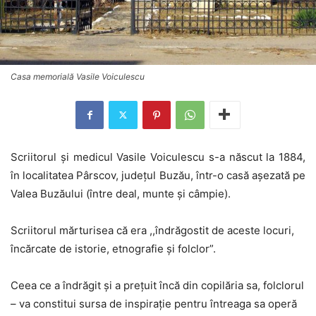
Casa memorială Vasile Voiculescu
Scriitorul şi medicul Vasile Voiculescu s-a născut la 1884,
în localitatea Pârscov, judeţul Buzău, într-o casă aşezată pe
Valea Buzăului (între deal, munte şi câmpie).
Scriitorul mărturisea că era ,,îndrăgostit de aceste locuri,
încărcate de istorie, etnografie şi folclor”.
Ceea ce a îndrăgit şi a preţuit încă din copilăria sa, folclorul
– va constitui sursa de inspiraţie pentru întreaga sa operă