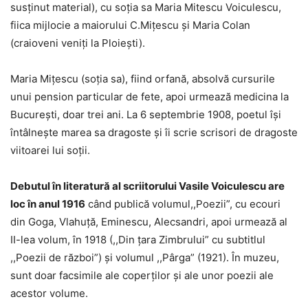
susţinut material), cu soţia sa Maria Mitescu Voiculescu,
fiica mijlocie a maiorului C.Mițescu şi Maria Colan
(craioveni veniţi la Ploieşti).
Maria Mițescu (soţia sa), fiind orfană, absolvă cursurile
unui pension particular de fete, apoi urmează medicina la
Bucureşti, doar trei ani. La 6 septembrie 1908, poetul îşi
întâlneşte marea sa dragoste şi îi scrie scrisori de dragoste
viitoarei lui soţii.
Debutul în literatură al scriitorului Vasile Voiculescu are
loc în anul 1916
când publică volumul,,Poezii”, cu ecouri
din Goga, Vlahuţă, Eminescu, Alecsandri, apoi urmează al
II-lea volum, în 1918 (,,Din ţara Zimbrului” cu subtitlul
,,Poezii de război”) şi volumul ,,Pârga” (1921). În muzeu,
sunt doar facsimile ale coperţilor şi ale unor poezii ale
acestor volume.