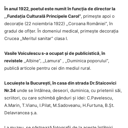
În anul 1922, poetul este numit în funcţia de director la
,,Fundaţia Culturală Principele Carol”
, primeşte apoi o
decoraţie (22 noiembria 1922) ,,Coroana României”, în
gradul de ofiţer. În domeniul medical, primeşte decoraţia
Crucea ,,Meritul sanitar” clasa I.
Vasile Voiculescu s-a ocupat şi de publicistică, în
revistele
,,Albine”, ,,Lamura” , ,,Duminica poporului”,
publică articole pentru cei din mediul rural.
Locuieşte la Bucureşti, în casa din strada Dr.Staicovici
Nr.34
unde se întâlnea, deseori, duminica, cu prietenii săi,
scriitori, cu care schimbă gânduri şi idei: C.Pavelescu,
A.Marin, T.Vianu, I.Pilat, M.Sadoveanu, H.Furtuna, B.Șt.
Delavrancea ș.a.
La muzeu, se păstrează fotografii de la aceste întâlniri,