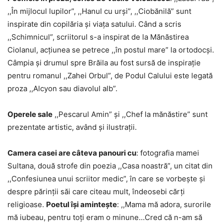
,,În mijlocul lupilor”, ,,Hanul cu urşi”, ,,Ciobănilă” sunt
inspirate din copilăria şi viaţa satului. Când a scris
,,Schimnicul”, scriitorul s-a inspirat de la Mănăstirea
Ciolanul, acţiunea se petrece ,,în postul mare” la ortodocşi.
Câmpia şi drumul spre Brăila au fost sursă de inspiraţie
pentru romanul ,,Zahei Orbul”, de Podul Calului este legată
proza ,,Alcyon sau diavolul alb”.
Operele sale
,,Pescarul Amin” şi ,,Chef la mănăstire” sunt
prezentate artistic, având şi ilustraţii.
Camera casei are câteva panouri cu
: fotografia mamei
Sultana, două strofe din poezia ,,Casa noastră”, un citat din
,,Confesiunea unui scriitor medic”, în care se vorbeşte şi
despre părinţii săi care citeau mult, îndeosebi cărţi
religioase.
Poetul îşi aminteşte
: ,,Mama mă adora, surorile
mă iubeau, pentru toţi eram o minune…Cred că n-am să