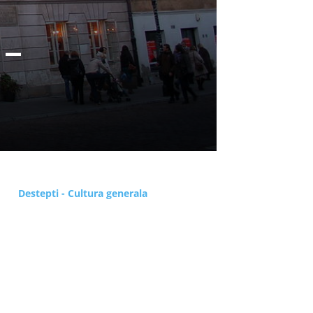
 –
Destepti - Cultura generala