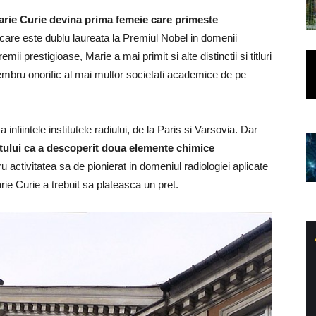
rie Curie devina prima femeie care primeste
t care este dublu laureata la Premiul Nobel in domenii
mii prestigioase, Marie a mai primit si alte distinctii si titluri
membru onorific al mai multor societati academice de pe
 infiintele institutele radiului, de la Paris si Varsovia. Dar
ptului ca a descoperit doua elemente chimice
u activitatea sa de pionierat in domeniul radiologiei aplicate
ie Curie a trebuit sa plateasca un pret.