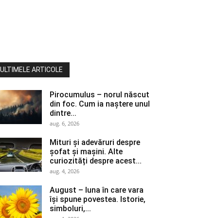
ULTIMELE ARTICOLE
Pirocumulus – norul născut
din foc. Cum ia naștere unul
dintre...
aug. 6, 2026
Mituri și adevăruri despre
șofat și mașini. Alte
curiozități despre acest...
aug. 4, 2026
August – luna în care vara
își spune povestea. Istorie,
simboluri,...