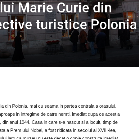
lui Marie Curie din
ctive turistice Polonia
ia din Polonia, mai cu seama in partea centrala a orasului,
e aproape in intregime de catre nemti, imediat dupa ce acestia
a, din anul 1944. Casa in care s-a nascut si a locuit, timp de
a a Premiului Nobel, a fost ridicata in secolul al XVIII-lea,
cului larg ca muzeu nu este decat o copie construita imediat