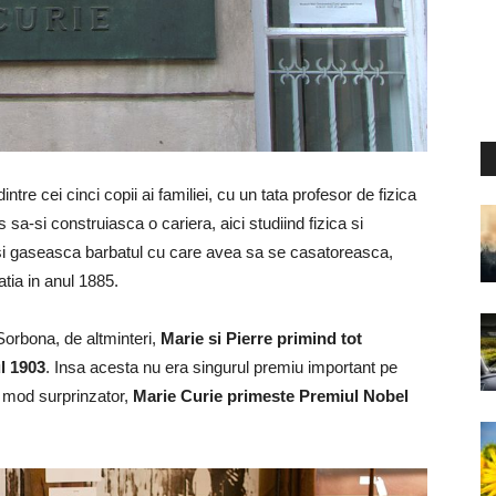
ntre cei cinci copii ai familiei, cu un tata profesor de fizica
is sa-si construiasca o cariera, aici studiind fizica si
isi gaseasca barbatul cu care avea sa se casatoreasca,
latia in anul 1885.
Sorbona, de altminteri,
Marie si Pierre primind tot
l 1903
. Insa acesta nu era singurul premiu important pe
n mod surprinzator,
Marie Curie primeste Premiul Nobel