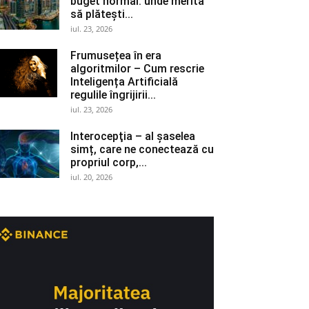
buget normal: unde merită
să plătești...
iul. 23, 2026
Frumusețea în era
algoritmilor – Cum rescrie
Inteligența Artificială
regulile îngrijirii...
iul. 23, 2026
Interocepţia – al șaselea
simț, care ne conectează cu
propriul corp,...
iul. 20, 2026