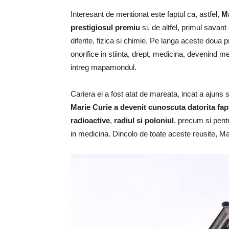
Interesant de mentionat este faptul ca, astfel,
Ma
prestigiosul premiu
si, de altfel, primul savan
diferite, fizica si chimie. Pe langa aceste doua pre
onorifice in stiinta, drept, medicina, devenind 
intreg mapamondul.
Cariera ei a fost atat de mareata, incat a ajuns sa
Marie Curie a devenit cunoscuta datorita fa
radioactive
,
radiul si poloniul
, precum si pentr
in medicina. Dincolo de toate aceste reusite, Mar