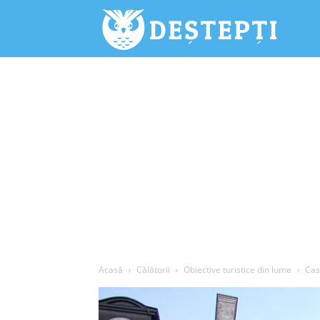
Deștepți.
Acasă
Călătorii
Obiective turistice din lume
Cas