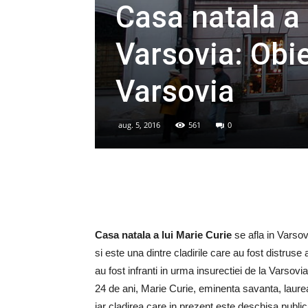
Casa natala a 
Varsovia: Obie
Varsovia
aug. 5, 2016
561
0
Casa natala a lui Marie Curie
se afla in Varsov
si este una dintre cladirile care au fost distrus
au fost infranti in urma insurectiei de la Varsovi
24 de ani, Marie Curie, eminenta savanta, laureat
iar cladirea care in prezent este deschisa publi