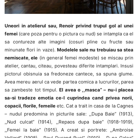
Uneori in atelierul sau, Renoir privind trupul gol al unei
femei
(care poza pentru o pictura cu nud) se intampla ca el
sa contureze alte imagini (cosuri pline cu fructe sau
minunate flori in vaze).
Modelele sale nu trebuiau sa stea
nemiscate, ele
(in general femei modeste) se miscau prin
atelier, cantau, citeau, povesteau diferite intamplari. Insusi
pictorul obisnuia sa fredoneze cantece, sa spuna glume.
Avea mereu aerul ca vede partea comica a lucrurilor, parea
sa zambeste tot timpul.
El avea o ,,masca” – nu-i placea
sa-si tradeze emotia ce-l cuprindea cand privea norii,
copacii, florile, femeile
etc. Cat a trait in casa de la Cagnes
– nudul predomina in picturile sale: ,,Dupa Baie” (1913),
,,Nud culcat” (1914), ,,Repaos dupa baie” (1918-1919),
,,Femei la baie” (1915). A creat si portrete: ,,Ambroise
Vollard” (1908), ,,Paul Durand-Ruel” (1910), ,,D-na Galea”