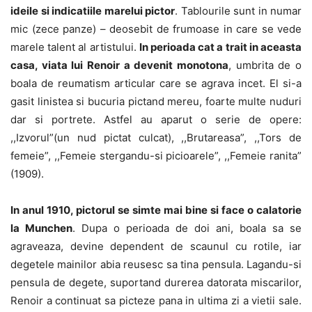
ideile si indicatiile marelui pictor
. Tablourile sunt in numar
mic (zece panze) – deosebit de frumoase in care se vede
marele talent al artistului.
In perioada cat a trait in aceasta
casa, viata lui Renoir a devenit monotona
, umbrita de o
boala de reumatism articular care se agrava incet. El si-a
gasit linistea si bucuria pictand mereu, foarte multe nuduri
dar si portrete. Astfel au aparut o serie de opere:
,,Izvorul”(un nud pictat culcat), ,,Brutareasa”, ,,Tors de
femeie”, ,,Femeie stergandu-si picioarele”, ,,Femeie ranita”
(1909).
In anul 1910, pictorul se simte mai bine si face o calatorie
la Munchen
. Dupa o perioada de doi ani, boala sa se
agraveaza, devine dependent de scaunul cu rotile, iar
degetele mainilor abia reusesc sa tina pensula. Lagandu-si
pensula de degete, suportand durerea datorata miscarilor,
Renoir a continuat sa picteze pana in ultima zi a vietii sale.