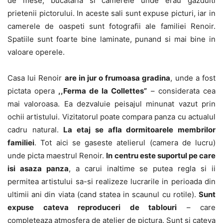
de mese, bucataria si camerele unde erau gazduiti
prietenii pictorului. In aceste sali sunt expuse picturi, iar in
camerele de oaspeti sunt fotografii ale familiei Renoir.
Spatiile sunt foarte bine laminate, punand si mai bine in
valoare operele.
Casa lui Renoir
are in jur o frumoasa gradina
, unde a fost
pictata opera
,,Ferma de la Collettes”
– considerata cea
mai valoroasa. Ea dezvaluie peisajul minunat vazut prin
ochii artistului. Vizitatorul poate compara panza cu actualul
cadru natural.
La etaj se afla dormitoarele membrilor
familiei
. Tot aici se gaseste atelierul (camera de lucru)
unde picta maestrul Renoir.
In centru este suportul pe care
isi asaza panza
, a carui inaltime se putea regla si ii
permitea artistului sa-si realizeze lucrarile in perioada din
ultimii ani din viata (cand statea in scaunul cu rotile).
Sunt
expuse cateva reproduceri de tablouri
– care
completeaza atmosfera de atelier de pictura. Sunt si cateva