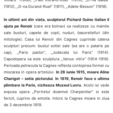
(1912), ,,D-na Durand-Ruel” (1911), ,,Adele-Besson” (1918).
In ultimii ani din viata, sculptorul Pichard Guino italian il
ajuta pe Renoir
(care era bolnav) sa realizeze cu mainile
sale busturi, capete de copii, nuduri, basoreliefuri (din
mitologie). Casa lui Renoir din Cagnes cuprinde cateva
sculpturi precum: bustul sotiei sale (ea are o palarie pe
cap), ,,Paris pastor”, ,,Judecata lui Paris” (1914).
Capodopera sa este sculptura ,,Venus vitrix” (1914-1916).
Perioada petrecuta la Cagnes reflecta contopirea formei cu
miscarea in opera artistului.
In 28 iunie 1915, moare Aline
Charigot – sotia pictorului
.
In 1919, Renoir face o ultima
plimbare la Paris, viziteaza Muzeul Luvru
. Acolo isi vede
expusa opera ,,Portretul doamnei Charpentier” si este
fericit, cuprins de emotie. Intors la Cagnes moare in ziua
de 3 decembrie 1919.