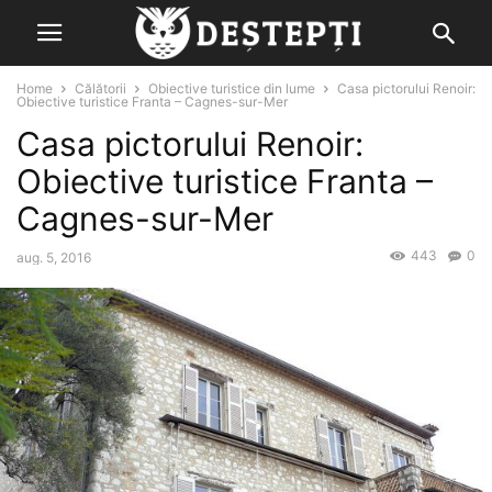
Home
Călătorii
Obiective turistice din lume
Casa pictorului Renoir:
Obiective turistice Franta – Cagnes-sur-Mer
Casa pictorului Renoir:
Obiective turistice Franta –
Cagnes-sur-Mer
443
0
aug. 5, 2016