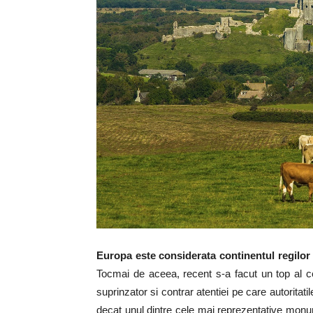
Europa este considerata continentul regilor
Tocmai de aceea, recent s-a facut un top al ce
suprinzator si contrar atentiei pe care autoritatile
decat unul dintre cele mai reprezentative monum