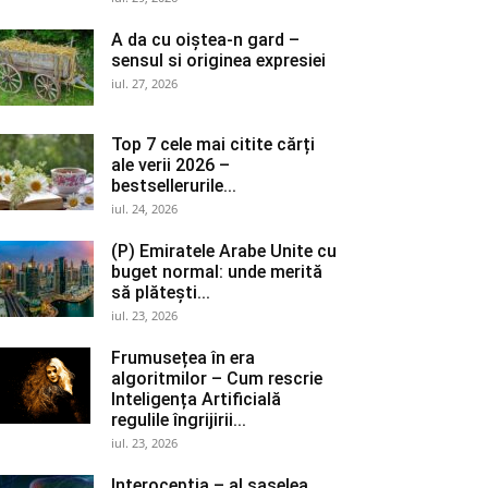
A da cu oiștea-n gard –
sensul si originea expresiei
iul. 27, 2026
Top 7 cele mai citite cărți
ale verii 2026 –
bestsellerurile...
iul. 24, 2026
(P) Emiratele Arabe Unite cu
buget normal: unde merită
să plătești...
iul. 23, 2026
Frumusețea în era
algoritmilor – Cum rescrie
Inteligența Artificială
regulile îngrijirii...
iul. 23, 2026
Interocepţia – al șaselea