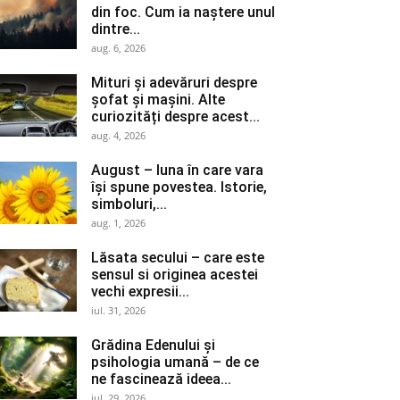
din foc. Cum ia naștere unul
dintre...
aug. 6, 2026
Mituri și adevăruri despre
șofat și mașini. Alte
curiozități despre acest...
aug. 4, 2026
August – luna în care vara
își spune povestea. Istorie,
simboluri,...
aug. 1, 2026
Lăsata secului – care este
sensul si originea acestei
vechi expresii...
iul. 31, 2026
Grădina Edenului și
psihologia umană – de ce
ne fascinează ideea...
iul. 29, 2026