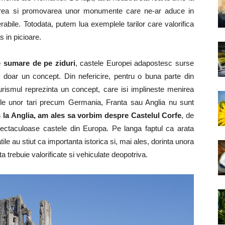
varea si promovarea unor monumente care ne-ar aduce in
erabile. Totodata, putem lua exemplele tarilor care valorifica
s in picioare.
le sumare de pe ziduri
, castele Europei adapostesc surse
i doar un concept. Din nefericire, pentru o buna parte din
turismul reprezinta un concept, care isi implineste menirea
ele unor tari precum Germania, Franta sau Anglia nu sunt
 la Anglia, am ales sa vorbim despre Castelul Corfe
, de
ectaculoase castele din Europa. Pe langa faptul ca arata
ile au stiut ca importanta istorica si, mai ales, dorinta unora
 trebuie valorificate si vehiculate deopotriva.