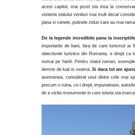
acest capitol, mai prost sta insa la conser
vistieria statului venituri mai mult decat consid
pana si ruinele, putinele ziduri care au mai rama
De la legende incredibile pana la inscriptii
importante de bani, fara de care turismul ar f
obiectivele turistice din Romania, e drept ca 
numai pe hartii. Pentru statul roman, exempl
demne de luat in seama.
Si daca tot am ajuns
asemenea, considerat unul dintre cele mai sp
precum o ruina, ce-i drept, impunatoare, autoritat
de a vizita monumente in care istoria sta marcata