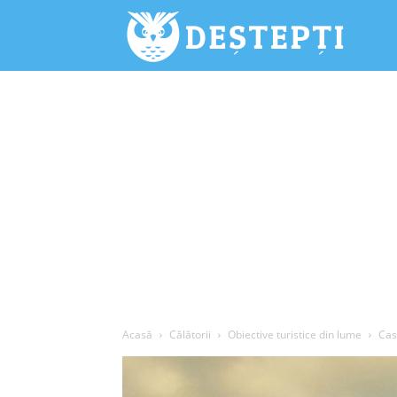
Deștepți.
Acasă
Călătorii
Obiective turistice din lume
Cas