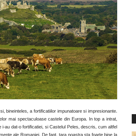
si, bineinteles, a fortificatiilor impunatoare si impresionante.
lor mai spectaculoase castele din Europa. In top a intrat,
 i-au dat-o fortificatiei, si Castelul Peles, descris, cum altfel
ente ale Romaniei. De fapt, tara noastra sta foarte bine la