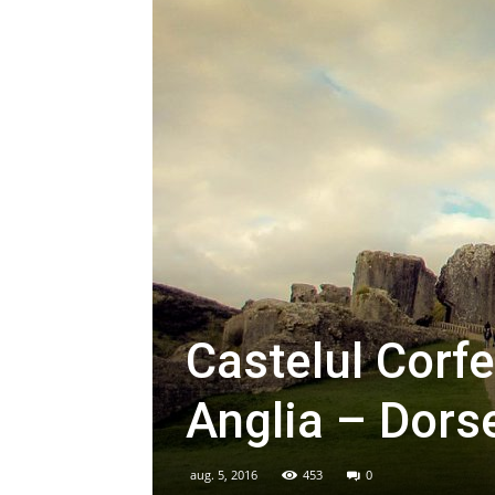
Castelul Corfe
Anglia – Dors
aug. 5, 2016
453
0