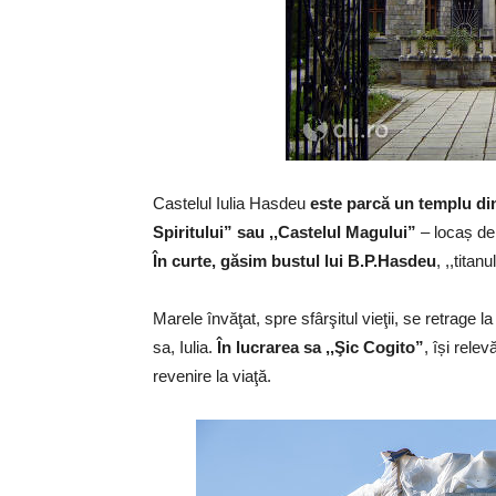
Castelul Iulia Hasdeu
este parcă un templu di
Spiritului” sau ,,Castelul Magului”
– locaș de 
În curte, găsim bustul lui B.P.Hasdeu
, ,,titanu
Marele învăţat, spre sfârşitul vieţii, se retrage l
sa, Iulia.
În lucrarea sa ,,Şic Cogito”
, își rele
revenire la viaţă.