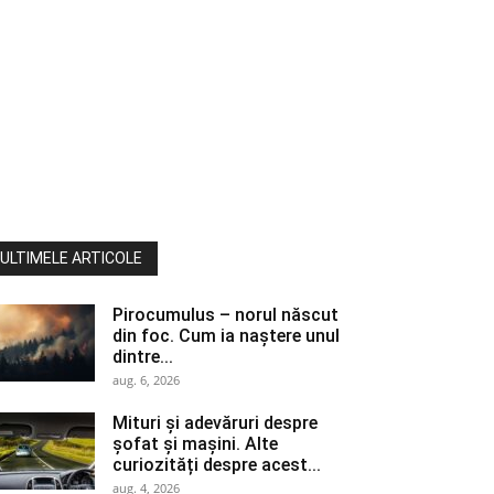
ULTIMELE ARTICOLE
Pirocumulus – norul născut
din foc. Cum ia naștere unul
dintre...
aug. 6, 2026
Mituri și adevăruri despre
șofat și mașini. Alte
curiozități despre acest...
aug. 4, 2026