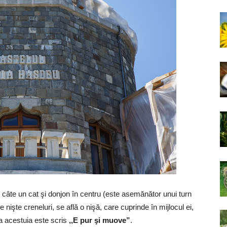
u câte un cat şi donjon în centru (este asemănător unui turn
 nişte creneluri, se află o nişă, care cuprinde în mijlocul ei,
ra acestuia este scris
,,E pur şi muove”
.