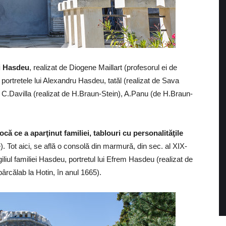
ei Hasdeu
, realizat de Diogene Maillart (profesorul ei de
e portretele lui Alexandru Hasdeu, tatăl (realizat de Sava
 C.Davilla (realizat de H.Braun-Stein), A.Panu (de H.Braun-
că ce a aparţinut familiei, tablouri cu personalităţile
le). Tot aici, se află o consolă din marmură, din sec. al XIX-
igiliul familiei Hasdeu, portretul lui Efrem Hasdeu (realizat de
ârcălab la Hotin, în anul 1665).