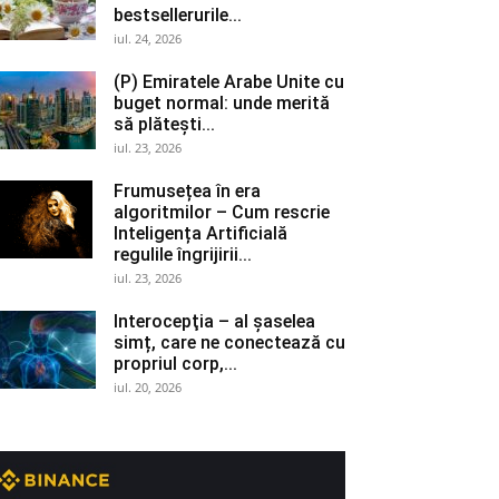
bestsellerurile...
iul. 24, 2026
(P) Emiratele Arabe Unite cu
buget normal: unde merită
să plătești...
iul. 23, 2026
Frumusețea în era
algoritmilor – Cum rescrie
Inteligența Artificială
regulile îngrijirii...
iul. 23, 2026
Interocepţia – al șaselea
simț, care ne conectează cu
propriul corp,...
iul. 20, 2026