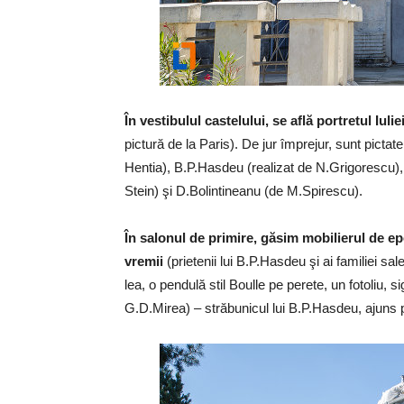
În vestibulul castelului, se află portretul Iuli
pictură de la Paris). De jur împrejur, sunt pictat
Hentia), B.P.Hasdeu (realizat de N.Grigorescu),
Stein) şi D.Bolintineanu (de M.Spirescu).
În salonul de primire, găsim mobilierul de epo
vremii
(prietenii lui B.P.Hasdeu şi ai familiei sa
lea, o pendulă stil Boulle pe perete, un fotoliu, s
G.D.Mirea) – străbunicul lui B.P.Hasdeu, ajuns p