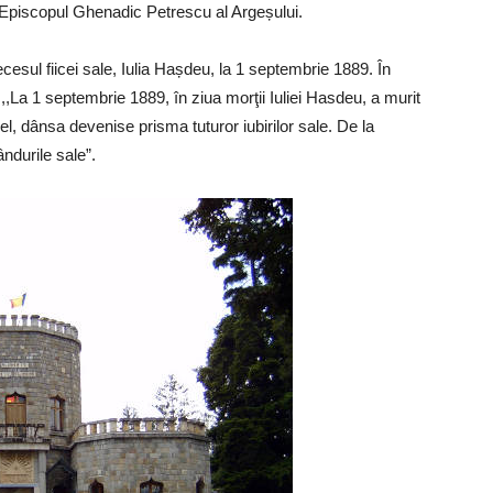
tre Episcopul Ghenadic Petrescu al Argeșului.
decesul fiicei sale, Iulia Hașdeu, la 1 septembrie 1889. În
 ,,La 1 septembrie 1889, în ziua morţii Iuliei Hasdeu, a murit
el, dânsa devenise prisma tuturor iubirilor sale. De la
ndurile sale”.