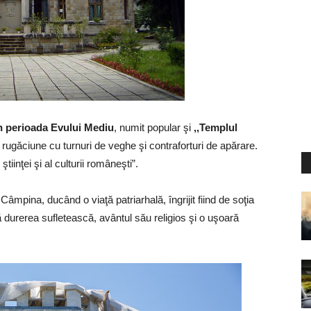
n perioada Evului Mediu
, numit popular şi
,,Templul
rugăciune cu turnuri de veghe şi contraforturi de apărare.
l ştiinţei şi al culturii româneşti”.
a Câmpina, ducând o viaţă patriarhală, îngrijit fiind de soţia
vă durerea sufletească, avântul său religios şi o uşoară