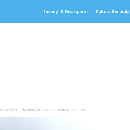
ro
Invenții & Descoperiri
Cultură Generală
Castelul Iulia Hasdeu: fereastra către un trecut mistic