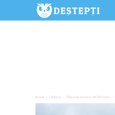
Deștepți.
Acasă
Călătorii
Obiective turistice din România