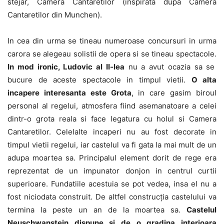
stejar, Camera Cantaretilor (inspirata dupa Camera
Cantaretilor din Munchen).
In cea din urma se tineau numeroase concursuri in urma
carora se alegeau solistii de opera si se tineau spectacole.
In mod ironic, Ludovic al II-lea
nu a avut ocazia sa se
bucure de aceste spectacole in timpul vietii.
O alta
incapere interesanta este Grota
, in care gasim biroul
personal al regelui, atmosfera fiind asemanatoare a celei
dintr-o grota reala si face legatura cu holul si Camera
Cantaretilor. Celelalte incaperi nu au fost decorate in
timpul vietii regelui, iar castelul va fi gata la mai mult de un
adupa moartea sa. Principalul element dorit de rege era
reprezentat de un impunator donjon in centrul curtii
superioare. Fundatiile acestuia se pot vedea, insa el nu a
fost niciodata construit. De altfel construcţia castelului va
termina la peste un an de la moartea sa.
Castelul
Neuschwanstein dispune si de o gradina interioara