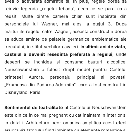
avea o adevarata admiratie si, in plus, regele dorea sa
reinvie legenda „regelui lebada”, ceea ce se pare ca a
reusit. Multe dintre camere chiar sunt inspirate din
personajele lui Wagner, mai ales la etajul 3. Dupa
marturiile regelui catre Wagner, aceasta constructie dorea
sa aduca aminte de palatele germanice emblematice ale
trecutului, in stilul vechilor cavaleri.
In ultimii ani de viata,
castelul a devenit resedinta preferata a regelui
, unde
deseori se inchidea si consuma bauturi alcoolice.
Neuschwanstein a folosit drept model pentru Castelul
printesei Aurora, personajul principal al povestii
„Frumoasa din Padurea Adormita”, care a fost construit in
Disneyland, Paris.
Sentimentul de teatralitate
al Castelului Neuschwanstein
este din ce in ce mai pregnant cu cat inaintam in interior si
in detalii. Arhitectura neo-romanica amplifica acest efect
asupra vizitatorului fiind imbinata cu elemente romantice si