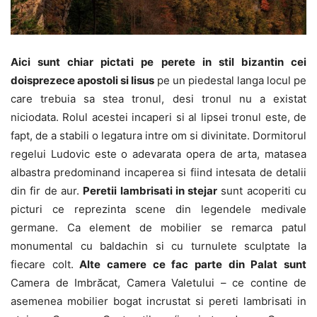
Aici sunt chiar pictati pe perete in stil bizantin cei
doisprezece apostoli si Iisus
pe un piedestal langa locul pe
care trebuia sa stea tronul, desi tronul nu a existat
niciodata. Rolul acestei incaperi si al lipsei tronul este, de
fapt, de a stabili o legatura intre om si divinitate. Dormitorul
regelui Ludovic este o adevarata opera de arta, matasea
albastra predominand incaperea si fiind intesata de detalii
din fir de aur.
Peretii lambrisati in stejar
sunt acoperiti cu
picturi ce reprezinta scene din legendele medivale
germane. Ca element de mobilier se remarca patul
monumental cu baldachin si cu turnulete sculptate la
fiecare colt.
Alte camere ce fac parte din Palat sunt
Camera de Imbrăcat, Camera Valetului – ce contine de
asemenea mobilier bogat incrustat si pereti lambrisati in