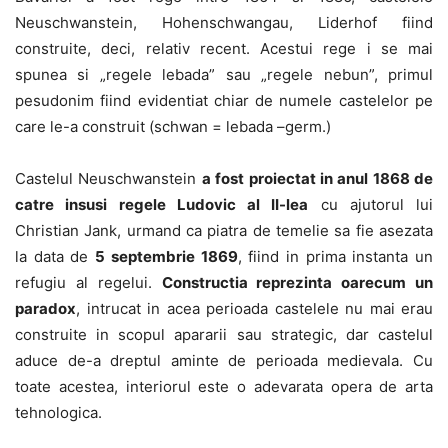
Neuschwanstein, Hohenschwangau, Liderhof fiind
construite, deci, relativ recent. Acestui rege i se mai
spunea si „regele lebada” sau „regele nebun”, primul
pesudonim fiind evidentiat chiar de numele castelelor pe
care le-a construit (schwan = lebada –germ.)
Castelul Neuschwanstein
a fost proiectat in anul 1868 de
catre insusi regele Ludovic al II-lea
cu ajutorul lui
Christian Jank, urmand ca piatra de temelie sa fie asezata
la data de
5 septembrie 1869
, fiind in prima instanta un
refugiu al regelui.
Constructia reprezinta oarecum un
paradox
, intrucat in acea perioada castelele nu mai erau
construite in scopul apararii sau strategic, dar castelul
aduce de-a dreptul aminte de perioada medievala. Cu
toate acestea, interiorul este o adevarata opera de arta
tehnologica.