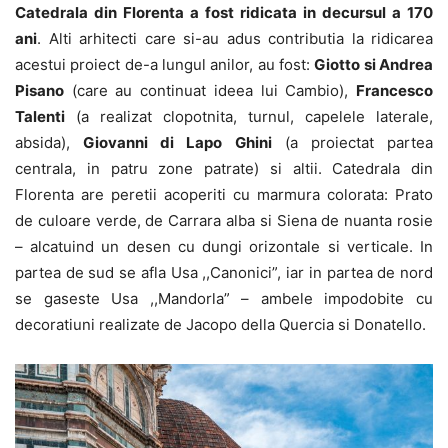
Catedrala din Florenta a fost ridicata in decursul a 170
ani
. Alti arhitecti care si-au adus contributia la ridicarea
acestui proiect de-a lungul anilor, au fost:
Giotto si Andrea
Pisano
(care au continuat ideea lui Cambio),
Francesco
Talenti
(a realizat clopotnita, turnul, capelele laterale,
absida),
Giovanni di Lapo Ghini
(a proiectat partea
centrala, in patru zone patrate) si altii. Catedrala din
Florenta are peretii acoperiti cu marmura colorata: Prato
de culoare verde, de Carrara alba si Siena de nuanta rosie
– alcatuind un desen cu dungi orizontale si verticale. In
partea de sud se afla Usa ,,Canonici”, iar in partea de nord
se gaseste Usa ,,Mandorla” – ambele impodobite cu
decoratiuni realizate de Jacopo della Quercia si Donatello.