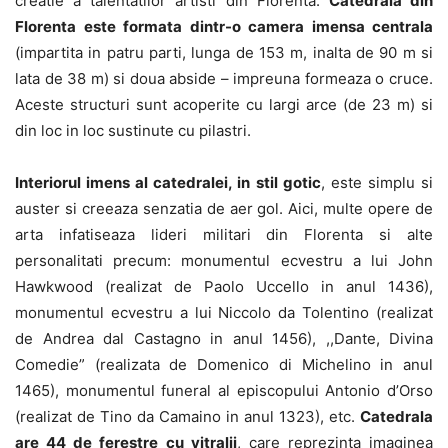
creatie a talentatilor artisti din Florenta.
Catedrala din
Florenta este formata dintr-o camera imensa centrala
(impartita in patru parti, lunga de 153 m, inalta de 90 m si
lata de 38 m) si doua abside – impreuna formeaza o cruce.
Aceste structuri sunt acoperite cu largi arce (de 23 m) si
din loc in loc sustinute cu pilastri.
Interiorul imens al catedralei, in stil gotic
, este simplu si
auster si creeaza senzatia de aer gol. Aici, multe opere de
arta infatiseaza lideri militari din Florenta si alte
personalitati precum: monumentul ecvestru a lui John
Hawkwood (realizat de Paolo Uccello in anul 1436),
monumentul ecvestru a lui Niccolo da Tolentino (realizat
de Andrea dal Castagno in anul 1456), ,,Dante, Divina
Comedie” (realizata de Domenico di Michelino in anul
1465), monumentul funeral al episcopului Antonio d’Orso
(realizat de Tino da Camaino in anul 1323), etc.
Catedrala
are 44 de ferestre cu vitralii
, care reprezinta imaginea