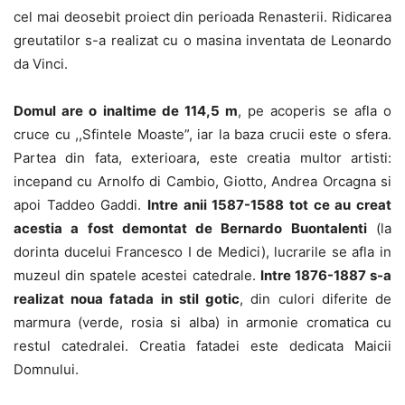
cel mai deosebit proiect din perioada Renasterii. Ridicarea
greutatilor s-a realizat cu o masina inventata de Leonardo
da Vinci.
Domul are o inaltime de 114,5 m
, pe acoperis se afla o
cruce cu ,,Sfintele Moaste”, iar la baza crucii este o sfera.
Partea din fata, exterioara, este creatia multor artisti:
incepand cu Arnolfo di Cambio, Giotto, Andrea Orcagna si
apoi Taddeo Gaddi.
Intre anii 1587-1588 tot ce au creat
acestia a fost demontat de Bernardo Buontalenti
(la
dorinta ducelui Francesco I de Medici), lucrarile se afla in
muzeul din spatele acestei catedrale.
Intre 1876-1887 s-a
realizat noua fatada in stil gotic
, din culori diferite de
marmura (verde, rosia si alba) in armonie cromatica cu
restul catedralei. Creatia fatadei este dedicata Maicii
Domnului.