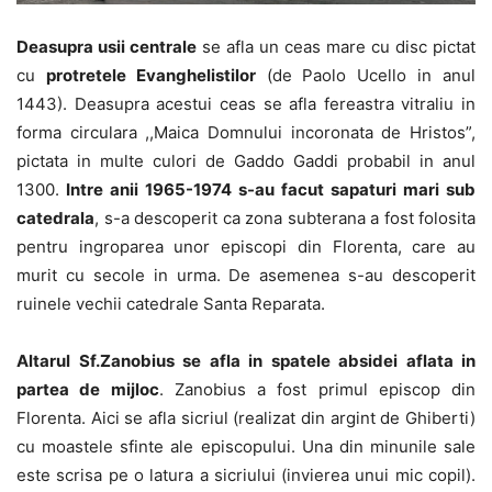
Deasupra usii centrale
se afla un ceas mare cu disc pictat
cu
protretele Evanghelistilor
(de Paolo Ucello in anul
1443). Deasupra acestui ceas se afla fereastra vitraliu in
forma circulara ,,Maica Domnului incoronata de Hristos”,
pictata in multe culori de Gaddo Gaddi probabil in anul
1300.
Intre anii 1965-1974 s-au facut sapaturi mari sub
catedrala
, s-a descoperit ca zona subterana a fost folosita
pentru ingroparea unor episcopi din Florenta, care au
murit cu secole in urma. De asemenea s-au descoperit
ruinele vechii catedrale Santa Reparata.
Altarul Sf.Zanobius se afla in spatele absidei aflata in
partea de mijloc
. Zanobius a fost primul episcop din
Florenta. Aici se afla sicriul (realizat din argint de Ghiberti)
cu moastele sfinte ale episcopului. Una din minunile sale
este scrisa pe o latura a sicriului (invierea unui mic copil).