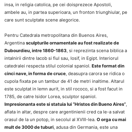
insa, in religia catolica, pe cei doisprezece Apostoli,
ambele au, in partea superioara, un fronton triunghiular, pe
care sunt sculptate scene alegorice.
Pentru Catedrala metropolitana din Buenos Aires,
Argentina
sculpturile ornamentale au fost realizate de
Dubourdieu, intre 1860-1863
, si reprezinta scena biblica a
intalnirii dintre Iacob si fiul sau, Iosif, in Egipt. Interiorul
catedralei respecta stilul colonial spaniol.
Este format din
cinci nave, in forma de cruce
, deasupra carora se ridica o
cupola fixata pe un tambur de 41 de metri inaltime. Altarul
este sculptat in lemn aurit, in stil rococo, si a fost facut in
1785, de catre Isidor Lorea, sculptor spaniol.
Impresionanta este si statuia lui “Hristos din Bueno Aires”
,
aflata in altar, despre care argentinienii cred ca le-a salvat
orasul de la un potop, in secolul al XVIII-lea.
O orga cu mai
mult de 3000 de tuburi
, adusa din Germania, este una