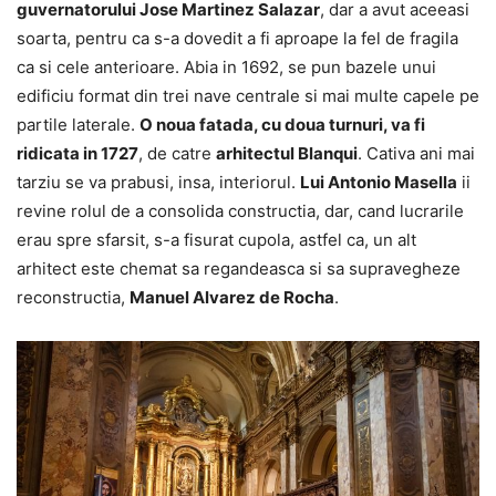
guvernatorului Jose Martinez Salazar
, dar a avut aceeasi
soarta, pentru ca s-a dovedit a fi aproape la fel de fragila
ca si cele anterioare. Abia in 1692, se pun bazele unui
edificiu format din trei nave centrale si mai multe capele pe
partile laterale.
O noua fatada, cu doua turnuri, va fi
ridicata in 1727
, de catre
arhitectul Blanqui
. Cativa ani mai
tarziu se va prabusi, insa, interiorul.
Lui Antonio Masella
ii
revine rolul de a consolida constructia, dar, cand lucrarile
erau spre sfarsit, s-a fisurat cupola, astfel ca, un alt
arhitect este chemat sa regandeasca si sa supravegheze
reconstructia,
Manuel Alvarez de Rocha
.