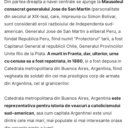
Din partea dreapta a navei centrale se ajunge la
Mausoleul
consacrat generalului Jose de San Martin
(personalitate
din secolul al XIX-lea), care, impreuna cu Simon Bolivar,
sunt considerati eroii razboiului de Independenta sud-
american. Generalul Jose de San Martin a eliberat Peru, a
fondat Republica Peru, fiind numit “Protectorul” tarii, a fost
Capitanul General al republicii Chile, Generalul Provinciilor
Unite Rio de la Plata.
A murit in Franta, dar, ulterior, urna
cu cenusa sa a fost repatriata, in 1880
, si a fost depusa in
Catedrala metropolitana din Buenos Aires, Argentina, fiind
vegheata de soldati din cel mai prestigios corp de armata
din Argentina, cel al granicerilor.
Catedrala metropolitana din Buenos Aires, Argentina
este
reprezentativa pentru istoria de veacuri a catolicismului
sud–american
, asa cum capitala Argentinei este unul
dintre cele mai mari, mai populate si mai interesante orase
din aceasta parte a lumii.