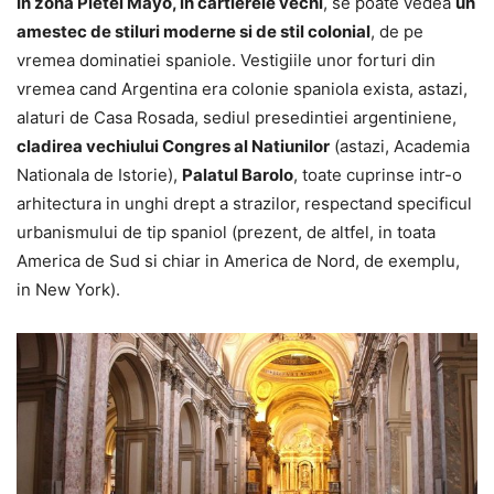
In zona Pietei Mayo, in cartierele vechi
, se poate vedea
un
amestec de stiluri moderne si de stil colonial
, de pe
vremea dominatiei spaniole. Vestigiile unor forturi din
vremea cand Argentina era colonie spaniola exista, astazi,
alaturi de Casa Rosada, sediul presedintiei argentiniene,
cladirea vechiului Congres al Natiunilor
(astazi, Academia
Nationala de Istorie),
Palatul Barolo
, toate cuprinse intr-o
arhitectura in unghi drept a strazilor, respectand specificul
urbanismului de tip spaniol (prezent, de altfel, in toata
America de Sud si chiar in America de Nord, de exemplu,
in New York).