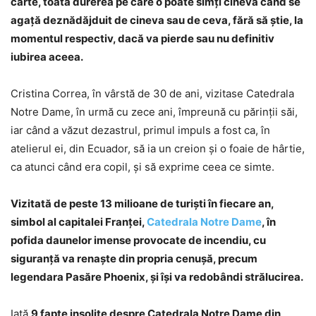
carte, toată durerea pe care o poate simţi cineva când se
agaţă deznădăjduit de cineva sau de ceva, fără să ştie, la
momentul respectiv, dacă va pierde sau nu definitiv
iubirea aceea.
Cristina Correa, în vârstă de 30 de ani, vizitase Catedrala
Notre Dame, în urmă cu zece ani, împreună cu părinţii săi,
iar când a văzut dezastrul, primul impuls a fost ca, în
atelierul ei, din Ecuador, să ia un creion şi o foaie de hârtie,
ca atunci când era copil, şi să exprime ceea ce simte.
Vizitată de peste 13 milioane de turişti în fiecare an,
simbol al capitalei Franţei,
Catedrala Notre Dame
, în
pofida daunelor imense provocate de incendiu, cu
siguranţă va renaşte din propria cenuşă, precum
legendara Pasăre Phoenix, şi îşi va redobândi strălucirea.
Iată
9 fapte insolite despre Catedrala Notre Dame din