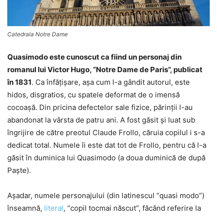
Catedrala Notre Dame
Quasimodo este cunoscut ca fiind un personaj din
romanul lui Victor Hugo, “Notre Dame de Paris”, publicat
în 1831
. Ca înfăţişare, aşa cum l-a gândit autorul, este
hidos, disgratios, cu spatele deformat de o imensă
cocoaşă. Din pricina defectelor sale fizice, părinţii l-au
abandonat la vârsta de patru ani. A fost găsit şi luat sub
îngrijire de către preotul Claude Frollo, căruia copilul i s-a
dedicat total. Numele îi este dat tot de Frollo, pentru că l-a
găsit în duminica lui Quasimodo (a doua duminică de după
Paşte).
Aşadar, numele personajului (din latinescul “quasi modo”)
înseamnă,
literal
, “copil tocmai născut”, făcând referire la