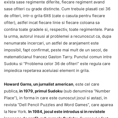
exista sase regimente diferite, fiecare regiment avand
sase ofiteri cu grade distincte. Cum trebuie plasati cei 36
de ofiteri, intr-o grila 6X6 (cate o casuta pentru fiecare
ofiter), astfel incat fiecare linie si fiecare coloana sa
contina toate gradele si, respectiv, toate regimentele. Pana
la urma, autorul insusi al problemei a recunoscut ca, dupa
nenumarate incercari, un astfel de aranjament este
imposibil, fapt confirmat, peste mai mult de un secol, de
matematicianul francez Gaston Tarry. Punctul comun intre
Sudoku si “Problema celor 36 de ofiteri” este regula care
impiedica repetarea aceluiasi element in grila.
Howard Garns, un jurnalist american
, este cel care
publica,
in 1979, primul Sudoku
(sub denumirea “Number
Place”), in forma in care este cunoscut jocul si astazi, in
revista “Dell Pencil Puzzles and Word Games”, care aparea
la New York.
In 1984, jocul este introdus si in revistele