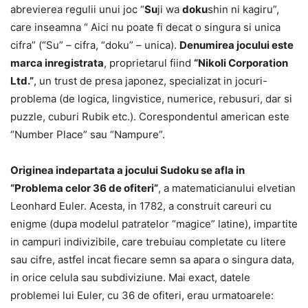
abrevierea regulii unui joc “
Su
ji wa
doku
shin ni kagiru”,
care inseamna “ Aici nu poate fi decat o singura si unica
cifra” (“Su” – cifra, “doku” – unica).
Denumirea jocului este
marca inregistrata
, proprietarul fiind
“Nikoli Corporation
Ltd.”
, un trust de presa japonez, specializat in jocuri-
problema (de logica, lingvistice, numerice, rebusuri, dar si
puzzle, cuburi Rubik etc.). Corespondentul american este
“Number Place” sau “Nampure”.
Originea indepartata a jocului Sudoku se afla in
“Problema celor 36 de ofiteri”
, a matematicianului elvetian
Leonhard Euler. Acesta, in 1782, a construit careuri cu
enigme (dupa modelul patratelor “magice” latine), impartite
in campuri indivizibile, care trebuiau completate cu litere
sau cifre, astfel incat fiecare semn sa apara o singura data,
in orice celula sau subdiviziune. Mai exact, datele
problemei lui Euler, cu 36 de ofiteri, erau urmatoarele: