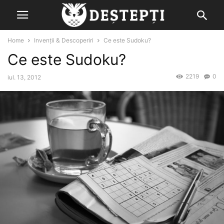
Home
Invenții & Descoperiri
Ce este Sudoku?
Ce este Sudoku?
2219
0
iul. 13, 2012