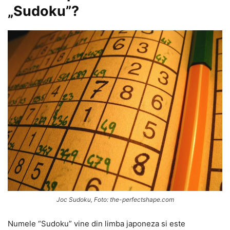
„Sudoku”?
Joc Sudoku, Foto: the-perfectshape.com
Numele “Sudoku” vine din limba japoneza si este