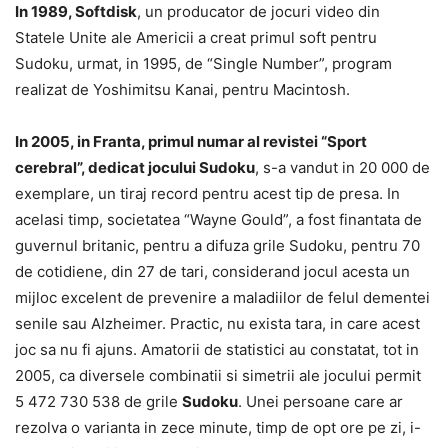
In 1989, Softdisk
, un producator de jocuri video din
Statele Unite ale Americii a creat primul soft pentru
Sudoku, urmat, in 1995, de “Single Number”, program
realizat de Yoshimitsu Kanai, pentru Macintosh.
In 2005, in Franta, primul numar al revistei “Sport
cerebral”, dedicat jocului Sudoku
, s-a vandut in 20 000 de
exemplare, un tiraj record pentru acest tip de presa. In
acelasi timp, societatea “Wayne Gould”, a fost finantata de
guvernul britanic, pentru a difuza grile Sudoku, pentru 70
de cotidiene, din 27 de tari, considerand jocul acesta un
mijloc excelent de prevenire a maladiilor de felul dementei
senile sau Alzheimer. Practic, nu exista tara, in care acest
joc sa nu fi ajuns. Amatorii de statistici au constatat, tot in
2005, ca diversele combinatii si simetrii ale jocului permit
5 472 730 538 de grile
Sudoku
. Unei persoane care ar
rezolva o varianta in zece minute, timp de opt ore pe zi, i-