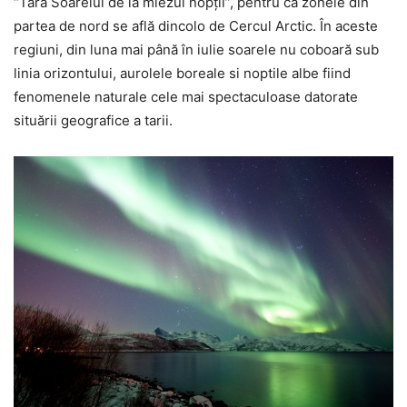
“Tara Soarelui de la miezul nopţii”, pentru că zonele din
partea de nord se află dincolo de Cercul Arctic. În aceste
regiuni, din luna mai până în iulie soarele nu coboară sub
linia orizontului, aurolele boreale si noptile albe fiind
fenomenele naturale cele mai spectaculoase datorate
situării geografice a tarii.