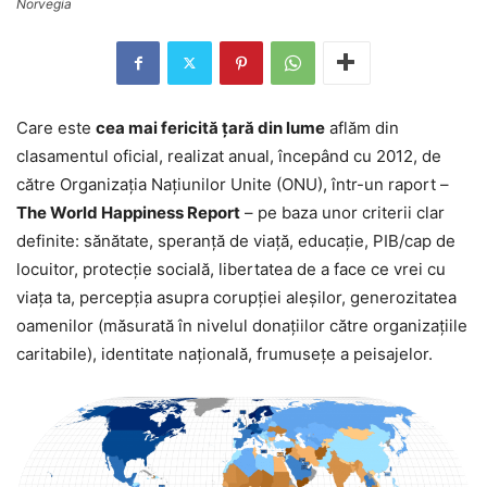
Norvegia
Care este
cea mai fericită ţară din lume
aflăm din
clasamentul oficial, realizat anual, începând cu 2012, de
către Organizaţia Naţiunilor Unite (ONU), într-un raport –
The World Happiness Report
– pe baza unor criterii clar
definite: sănătate, speranţă de viaţă, educaţie, PIB/cap de
locuitor, protecţie socială, libertatea de a face ce vrei cu
viaţa ta, percepţia asupra corupţiei aleşilor, generozitatea
oamenilor (măsurată în nivelul donaţiilor către organizaţiile
caritabile), identitate naţională, frumuseţe a peisajelor.