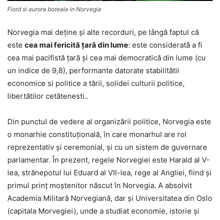
Fiord si aurora boreala in Norvegia
Norvegia mai deţine şi alte recorduri, pe lângă faptul că
este
cea mai fericită ţară din lume
: este considerată a fi
cea mai pacifistă ţară şi cea mai democratică din lume (cu
un indice de 9,8), performante datorate stabilitătii
economice si politice a tării, solidei culturii politice,
libertătilor cetătenesti..
Din punctul de vedere al organizării politice, Norvegia este
o monarhie constituţională, în care monarhul are rol
reprezentativ şi ceremonial, şi cu un sistem de guvernare
parlamentar. În prezent, regele Norvegiei este Harald al V-
lea, strănepotul lui Eduard al VII-lea, rege al Angliei, fiind şi
primul prinţ moştenitor născut în Norvegia. A absolvit
Academia Militară Norvegiană, dar şi Universitatea din Oslo
(capitala Morvegiei), unde a studiat economie, istorie şi