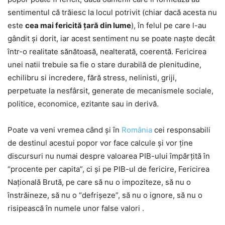
sentimentul că trăiesc la locul potrivit (chiar dacă acesta nu
este
cea mai fericită ţară din lume
), în felul pe care l-au
gândit şi dorit, iar acest sentiment nu se poate naşte decât
într-o realitate sănătoasă, nealterată, coerentă. Fericirea
unei natii trebuie sa fie o stare durabilă de plenitudine,
echilibru si incredere, fără stress, nelinisti, griji,
perpetuate la nesfârsit, generate de mecanismele sociale,
politice, economice, ezitante sau in derivă.
Poate va veni vremea când şi în
România
cei responsabili
de destinul acestui popor vor face calcule şi vor ţine
discursuri nu numai despre valoarea PIB-ului împărţită în
“procente per capita”, ci şi pe PIB-ul de fericire, Fericirea
Naţională Brută, pe care să nu o impoziteze, să nu o
înstrăineze, să nu o “defrişeze”, să nu o ignore, să nu o
risipească în numele unor false valori .