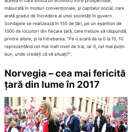
acelea în care există un echilibru între prosperitate,
măsurată în moduri convenţionale, şi capitalul social, care
arată gradul de încredere al unei societăţi în guvern.
Sondajele se realizează în 155 de ţări, pe un eşantion de
1000 de locuitori din fiecare ţară, care trebuie să răspundă,
printre altele, şi la întrebarea: “Pe o scară de la 0 la 10, 10
reprezentând cel mai inalt nivel de trai, iar 0, cel mai puţin
bun, unde credeţi că vă situaţi?”.
Norvegia – cea mai fericită
ţară din lume în 2017