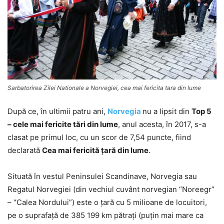
Sarbatorirea Zilei Nationale a Norvegiei, cea mai fericita tara din lume
După ce, în ultimii patru ani,
Norvegia
nu a lipsit din
Top 5
– cele mai fericite tări din lume
, anul acesta, în 2017, s-a
clasat pe primul loc, cu un scor de 7,54 puncte, fiind
declarată
Cea mai fericită ţară din lume
.
Situată în vestul Peninsulei Scandinave, Norvegia sau
Regatul Norvegiei (din vechiul cuvânt norvegian “Noreegr”
– “Calea Nordului”) este o ţară cu 5 milioane de locuitori,
pe o suprafaţă de 385 199 km pătraţi (puţin mai mare ca