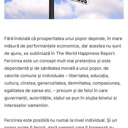
Fără îndoială că prosperitatea unui popor depinde, în mare
măsură de performanţele economice, dar acestea nu sunt
de ajuns, se subliniază în The World Happiness Report.
Fericirea este un concept mult mai pretenţios şi este
dependentă şi de sănătatea morală a unui popor, de
valorile comune şi individuale – libertatea, educaţia,
cultura, cinstea, generozitatea, demnitatea, compasiunea,
egalitatea de sanse etc. – precum şi de felul în care
guvernanţii, autorităţile, statul se pun în slujba binelui şi
intereselor oamenilor.
Fericirea este posibilă nu numai la nivel individual. Şi un
popor poate fi fericit, dacă oamenii care îl formează au