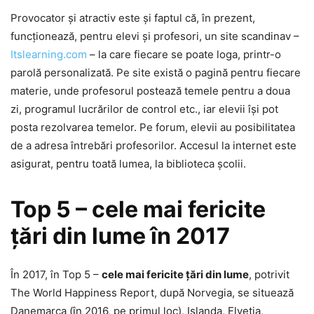
Provocator şi atractiv este şi faptul că, în prezent,
funcţionează, pentru elevi şi profesori, un site scandinav –
Itslearning.com
– la care fiecare se poate loga, printr-o
parolă personalizată. Pe site există o pagină pentru fiecare
materie, unde profesorul postează temele pentru a doua
zi, programul lucrărilor de control etc., iar elevii îşi pot
posta rezolvarea temelor. Pe forum, elevii au posibilitatea
de a adresa întrebări profesorilor. Accesul la internet este
asigurat, pentru toată lumea, la biblioteca şcolii.
Top 5 – cele mai fericite
ţări din lume în 2017
În 2017, în Top 5 –
cele mai fericite ţări din lume
, potrivit
The World Happiness Report, după Norvegia, se situează
Danemarca (în 2016, pe primul loc), Islanda, Elveţia,