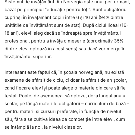
Sistemul de învăţământ din Norvegia este unul performant,
bazat pe principiul “educaţie pentru toţi”. Sunt obligatoriu
cuprinşi în învăţământ copiii între 6 şi 16 ani (94% dintre
unităţile de învăţământ sunt de stat). După ciclul liceal (16-
18 ani), elevii aleg dacă se îndreaptă spre învăţământul
profesional, pentru a învăţa o meserie (aproximativ 35%
dintre elevi optează în acest sens) sau dacă vor merge în
învăţământul superior.
Interesant este faptul că, în şcoala norvegiană, nu există
examene de sfârşit de ciclu, ci doar la sfârşit de an şcolar,
cand fiecare elev îşi poate alege o materie din care să fie
testat. Poate, de asemenea, să opteze, de-a lungul anului
scolar, pe lângă materiile obligatorii – curriculum de bază –
pentru materii şi cursuri preferate, în funcţie de nivelul
său, fără a se cultiva ideea de competiţie între elevi, cum
se întâmplă la noi, la nivelul claselor.