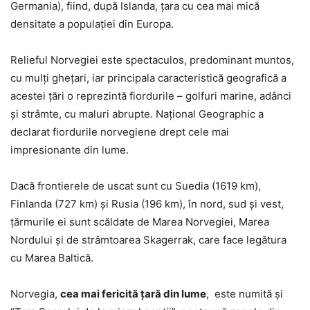
Germania), fiind, după Islanda, ţara cu cea mai mică
densitate a populaţiei din Europa.
Relieful Norvegiei este spectaculos, predominant muntos,
cu mulţi gheţari, iar principala caracteristică geografică a
acestei ţări o reprezintă fiordurile – golfuri marine, adânci
şi strâmte, cu maluri abrupte. Naţional Geographic a
declarat fiordurile norvegiene drept cele mai
impresionante din lume.
Dacă frontierele de uscat sunt cu Suedia (1619 km),
Finlanda (727 km) şi Rusia (196 km), în nord, sud şi vest,
ţărmurile ei sunt scăldate de Marea Norvegiei, Marea
Nordului şi de strâmtoarea Skagerrak, care face legătura
cu Marea Baltică.
Norvegia,
cea mai fericită ţară din lume
, este numită şi