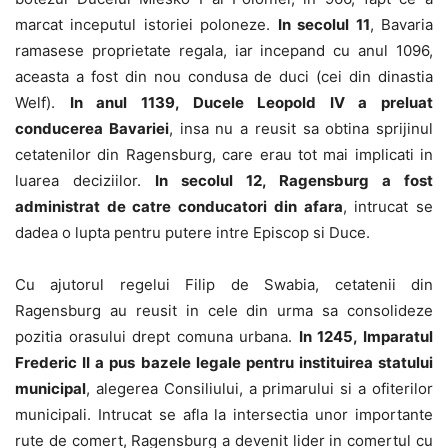
marcat inceputul istoriei poloneze.
In secolul 11
, Bavaria
ramasese proprietate regala, iar incepand cu anul 1096,
aceasta a fost din nou condusa de duci (cei din dinastia
Welf).
In anul 1139, Ducele Leopold IV a preluat
conducerea Bavariei
, insa nu a reusit sa obtina sprijinul
cetatenilor din Ragensburg, care erau tot mai implicati in
luarea deciziilor.
In secolul 12, Ragensburg a fost
administrat de catre conducatori din afara
, intrucat se
dadea o lupta pentru putere intre Episcop si Duce.
Cu ajutorul regelui Filip de Swabia, cetatenii din
Ragensburg au reusit in cele din urma sa consolideze
pozitia orasului drept comuna urbana.
In 1245, Imparatul
Frederic II a pus bazele legale pentru instituirea statului
municipal
, alegerea Consiliului, a primarului si a ofiterilor
municipali. Intrucat se afla la intersectia unor importante
rute de comert, Ragensburg a devenit lider in comertul cu