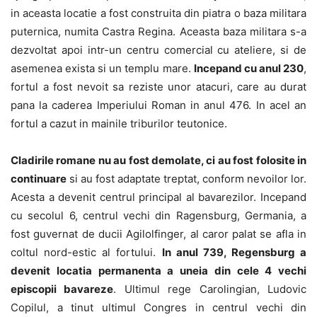
in aceasta locatie a fost construita din piatra o baza militara
puternica, numita Castra Regina. Aceasta baza militara s-a
dezvoltat apoi intr-un centru comercial cu ateliere, si de
asemenea exista si un templu mare.
Incepand cu anul 230
,
fortul a fost nevoit sa reziste unor atacuri, care au durat
pana la caderea Imperiului Roman in anul 476. In acel an
fortul a cazut in mainile triburilor teutonice.
Cladirile romane nu au fost demolate, ci au fost folosite in
continuare
si au fost adaptate treptat, conform nevoilor lor.
Acesta a devenit centrul principal al bavarezilor. Incepand
cu secolul 6, centrul vechi din Ragensburg, Germania, a
fost guvernat de ducii Agilolfinger, al caror palat se afla in
coltul nord-estic al fortului.
In anul 739, Regensburg a
devenit locatia permanenta a uneia din cele 4 vechi
episcopii bavareze
. Ultimul rege Carolingian, Ludovic
Copilul, a tinut ultimul Congres in centrul vechi din