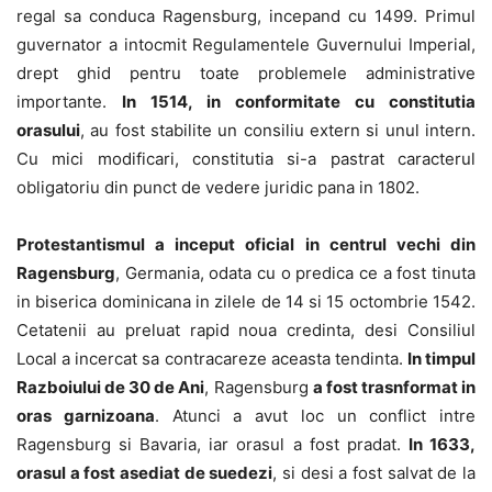
regal sa conduca Ragensburg, incepand cu 1499. Primul
guvernator a intocmit Regulamentele Guvernului Imperial,
drept ghid pentru toate problemele administrative
importante.
In 1514, in conformitate cu constitutia
orasului
, au fost stabilite un consiliu extern si unul intern.
Cu mici modificari, constitutia si-a pastrat caracterul
obligatoriu din punct de vedere juridic pana in 1802.
Protestantismul a inceput oficial in centrul vechi din
Ragensburg
, Germania, odata cu o predica ce a fost tinuta
in biserica dominicana in zilele de 14 si 15 octombrie 1542.
Cetatenii au preluat rapid noua credinta, desi Consiliul
Local a incercat sa contracareze aceasta tendinta.
In timpul
Razboiului de 30 de Ani
, Ragensburg
a fost trasnformat in
oras garnizoana
. Atunci a avut loc un conflict intre
Ragensburg si Bavaria, iar orasul a fost pradat.
In 1633,
orasul a fost asediat de suedezi
, si desi a fost salvat de la