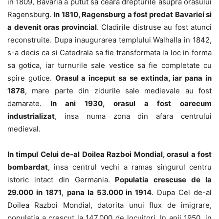
in 1809, Bavaria a putut sa ceara drepturile asupra orasului
Ragensburg.
In 1810, Ragensburg a fost predat Bavariei si
a devenit oras provincial
. Cladirile distruse au fost atunci
reconstruite. Dupa inaugurarea templului Walhalla in 1842,
s-a decis ca si Catedrala sa fie transformata la loc in forma
sa gotica, iar turnurile sale vestice sa fie completate cu
spire gotice.
Orasul a inceput sa se extinda, iar pana in
1878
, mare parte din zidurile sale medievale au fost
damarate.
In ani 1930, orasul a fost oarecum
industrializat
, insa numa zona din afara centrului
medieval.
In timpul Celui de-al Doilea Razboi Mondial, orasul a fost
bombardat
, insa centrul vechi a ramas singurul centru
istoric intact din Germania.
Populatia crescuse de la
29.000 in 1871
,
pana la 53.000 in 1914
. Dupa Cel de-al
Doilea Razboi Mondial, datorita unui flux de imigrare,
populatia a crescut la 147.000 de locuitori. In anii 1950, in