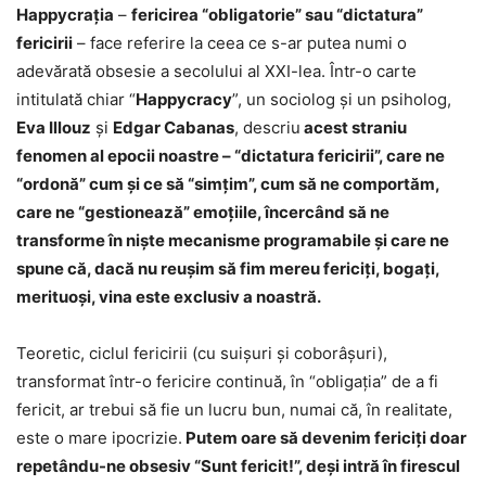
Happycrația
–
fericirea “obligatorie” sau “dictatura”
fericirii
– face referire la ceea ce s-ar putea numi o
adevărată obsesie a secolului al XXI-lea. Într-o carte
intitulată chiar “
Happycracy
”, un sociolog şi un psiholog,
Eva Illouz
şi
Edgar Cabanas
, descriu
acest straniu
fenomen al epocii noastre – “dictatura fericirii”, care ne
“ordonă” cum şi ce să “simţim”, cum să ne comportăm,
care ne “gestionează” emoţiile, încercând să ne
transforme în nişte mecanisme programabile şi care ne
spune că, dacă nu reuşim să fim mereu fericiţi, bogaţi,
merituoşi, vina este exclusiv a noastră.
Teoretic, ciclul fericirii (cu suişuri şi coborâşuri),
transformat într-o fericire continuă, în “obligaţia” de a fi
fericit, ar trebui să fie un lucru bun, numai că, în realitate,
este o mare ipocrizie.
Putem oare să devenim fericiţi doar
repetându-ne obsesiv “Sunt fericit!”, deşi intră în firescul