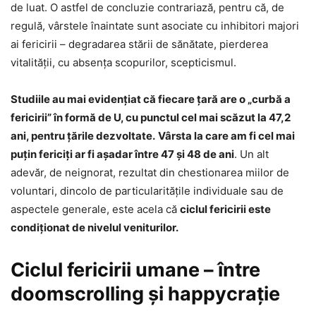
de luat. O astfel de concluzie contrariază, pentru că, de
regulă, vârstele înaintate sunt asociate cu inhibitori majori
ai fericirii – degradarea stării de sănătate, pierderea
vitalităţii, cu absenţa scopurilor, scepticismul.
Studiile au mai evidenţiat că fiecare țară are o „curbă a
fericirii” în formă de U, cu punctul cel mai scăzut la 47,2
ani, pentru țările dezvoltate.
Vârsta la care am fi cel mai
puțin fericiți ar fi așadar între 47 și 48 de ani
. Un alt
adevăr, de neignorat, rezultat din chestionarea miilor de
voluntari, dincolo de particularităţile individuale sau de
aspectele generale, este acela că
ciclul fericirii este
condiţionat de nivelul veniturilor.
Ciclul fericirii umane – între
doomscrolling şi happycraţie