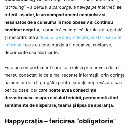
“
scrolling” – a derula, a parcurge, a naviga pe Internet
)
se
referă, aşadar, la un comportament compulsiv și
nesănătos de a consuma în mod obsesiv și continuu
conținut negativ
, o practică ce implică derularea repetată
și necontrolată a
fluxului de știri, articole, postări sau alte
informații
care au tendința de a fi negative, anxioase,
deprimante sau alarmante.
Este un comportament care se explică prin nevoia de a fi
mereu conectați la cele mai recente informații, prin dorinţa
oamenilor de a fi pregătiţi pentru situații neprevăzute sau
periculoase, dar care
poate avea consecinţe
dezastruoase asupra ciclului fericirii, permanentizând
sentimente de disperare, teamă și lipsă de speranță
.
Happycrația – fericirea “obligatorie”