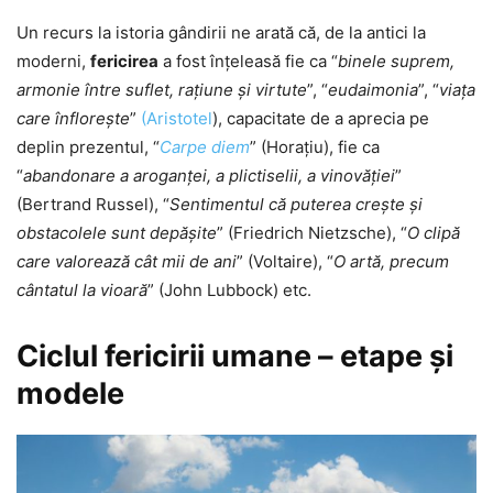
Un recurs la istoria gândirii ne arată că, de la antici la
moderni,
fericirea
a fost înţeleasă fie ca “
binele suprem,
armonie între suflet, raţiune şi virtute
”, “
eudaimonia
”, “
viaţa
care înfloreşte
”
(Aristotel
), capacitate de a aprecia pe
deplin prezentul, “
Carpe diem
” (Horaţiu), fie ca
“
abandonare a aroganţei, a plictiselii, a vinovăţiei
”
(Bertrand Russel), “
Sentimentul că puterea creşte şi
obstacolele sunt depăşite
” (Friedrich Nietzsche), “
O clipă
care valorează cât mii de ani
” (Voltaire), “
O artă, precum
cântatul la vioară
” (John Lubbock) etc.
Ciclul fericirii umane – etape şi
modele