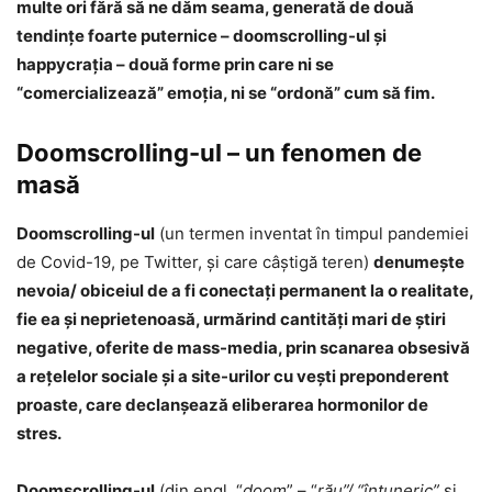
multe ori fără să ne dăm seama, generată de două
tendinţe foarte puternice – doomscrolling-ul şi
happycraţia – două forme prin care ni se
“comercializează” emoţia, ni se “ordonă” cum să fim.
Doomscrolling-ul – un fenomen de
masă
Doomscrolling-ul
(un termen inventat în timpul pandemiei
de Covid-19, pe Twitter, şi care câştigă teren)
denumeşte
nevoia/ obiceiul de a fi conectaţi permanent la o realitate,
fie ea şi neprietenoasă, urmărind cantități mari de știri
negative, oferite de mass-media, prin scanarea obsesivă
a rețelelor sociale și a site-urilor cu vești preponderent
proaste, care declanșează eliberarea hormonilor de
stres.
Doomscrolling-ul
(din engl. “
doom
” – “
rău”/ “întuneric”
şi