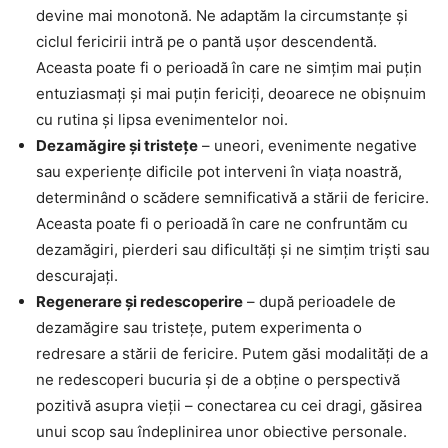
devine mai monotonă. Ne adaptăm la circumstanțe și
ciclul fericirii intră pe o pantă ușor descendentă.
Aceasta poate fi o perioadă în care ne simțim mai puțin
entuziasmați și mai puțin fericiți, deoarece ne obișnuim
cu rutina și lipsa evenimentelor noi.
Dezamăgire și tristețe
– uneori, evenimente negative
sau experiențe dificile pot interveni în viața noastră,
determinând o scădere semnificativă a stării de fericire.
Aceasta poate fi o perioadă în care ne confruntăm cu
dezamăgiri, pierderi sau dificultăți și ne simțim trişti sau
descurajați.
Regenerare și redescoperire
– după perioadele de
dezamăgire sau tristețe, putem experimenta o
redresare a stării de fericire. Putem găsi modalități de a
ne redescoperi bucuria și de a obține o perspectivă
pozitivă asupra vieții – conectarea cu cei dragi, găsirea
unui scop sau îndeplinirea unor obiective personale.