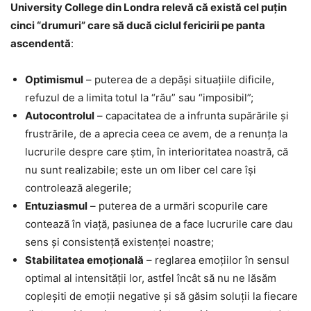
University College din Londra relevă că există cel puţin
cinci “drumuri” care să ducă ciclul fericirii pe panta
ascendentă
:
Optimismul
– puterea de a depăşi situaţiile dificile,
refuzul de a limita totul la “rău” sau “imposibil”;
Autocontrolul
– capacitatea de a infrunta supărările şi
frustrările, de a aprecia ceea ce avem, de a renunţa la
lucrurile despre care ştim, în interioritatea noastră, că
nu sunt realizabile; este un om liber cel care îşi
controlează alegerile;
Entuziasmul
– puterea de a urmări scopurile care
contează în viaţă, pasiunea de a face lucrurile care dau
sens şi consistenţă existenţei noastre;
Stabilitatea emoţională
– reglarea emoţiilor în sensul
optimal al intensităţii lor, astfel încât să nu ne lăsăm
copleşiti de emoţii negative şi să găsim soluţii la fiecare