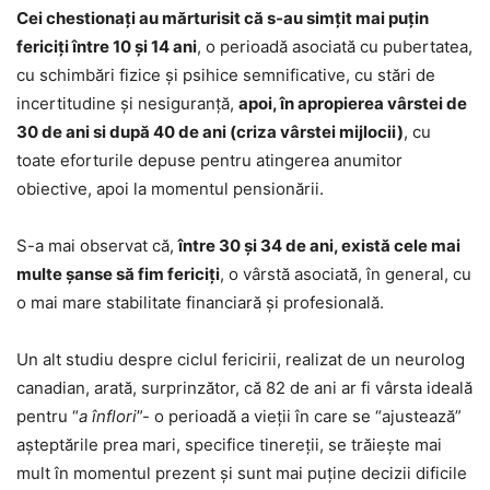
Cei chestionaţi au mărturisit că s-au simţit mai puţin
fericiţi între 10 și 14 ani
, o perioadă asociată cu pubertatea,
cu schimbări fizice şi psihice semnificative, cu stări de
incertitudine şi nesiguranţă,
apoi, în apropierea vârstei de
30 de ani si după 40 de ani (criza vârstei mijlocii)
, cu
toate eforturile depuse pentru atingerea anumitor
obiective, apoi la momentul pensionării.
S-a mai observat că,
între 30 şi 34 de ani, există cele mai
multe şanse să fim fericiţi
, o vârstă asociată, în general, cu
o mai mare stabilitate financiară și profesională.
Un alt studiu despre ciclul fericirii, realizat de un neurolog
canadian, arată, surprinzător, că 82 de ani ar fi vârsta ideală
pentru “
a înflori
”- o perioadă a vieții în care se “ajustează”
aşteptările prea mari, specifice tinereţii, se trăieşte mai
mult în momentul prezent și sunt mai puține decizii dificile