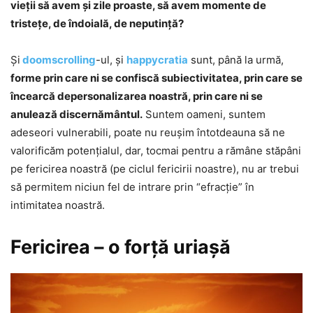
vieţii să avem şi zile proaste, să avem momente de
tristeţe, de îndoială, de neputinţă?
Şi
doomscrolling
-ul, şi
happycratia
sunt, până la urmă,
forme prin care ni se confiscă subiectivitatea, prin care se
încearcă depersonalizarea noastră, prin care ni se
anulează discernământul.
Suntem oameni, suntem
adeseori vulnerabili, poate nu reuşim întotdeauna să ne
valorificăm potenţialul, dar, tocmai pentru a rămâne stăpâni
pe fericirea noastră (pe ciclul fericirii noastre), nu ar trebui
să permitem niciun fel de intrare prin “efracţie” în
intimitatea noastră.
Fericirea – o forţă uriaşă