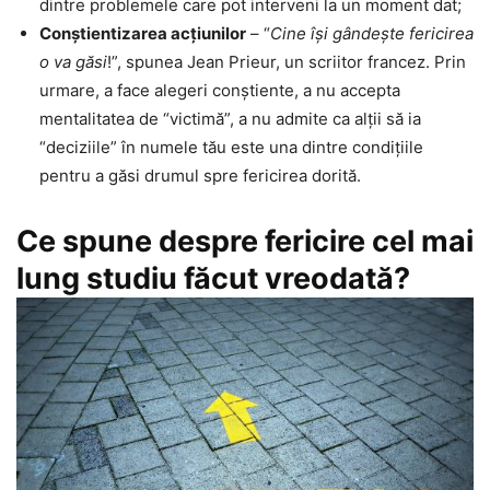
dintre problemele care pot interveni la un moment dat;
Conştientizarea acţiunilor
– “
Cine îşi gândeşte fericirea
o va găsi
!”, spunea Jean Prieur, un scriitor francez. Prin
urmare, a face alegeri conştiente, a nu accepta
mentalitatea de “victimă”, a nu admite ca alţii să ia
“deciziile” în numele tău este una dintre condiţiile
pentru a găsi drumul spre fericirea dorită.
Ce spune despre fericire cel mai
lung studiu făcut vreodată?