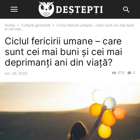
Home
Cultură generală
Ciclul fericirii umane – care sunt cei mai buni
şi cei mai...
Ciclul fericirii umane – care
sunt cei mai buni şi cei mai
deprimanţi ani din viaţă?
678
0
iun. 29, 2023