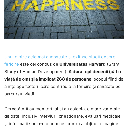
Unul dintre cele mai cunoscute și extinse studii despre
fericire
este cel condus de
Universitatea Harvard
(Grant
Study of Human Development).
A durat opt decenii (cât o
viaţă de om) şi a implicat 268 de persoane
, scopul fiind de
a înţelege factorii care contribuie la fericire și sănătate pe
parcursul vieții.
Cercetătorii au monitorizat și au colectat o mare varietate
de date, inclusiv interviuri, chestionare, evaluări medicale
și informații socio-economice, pentru a obține o imagine