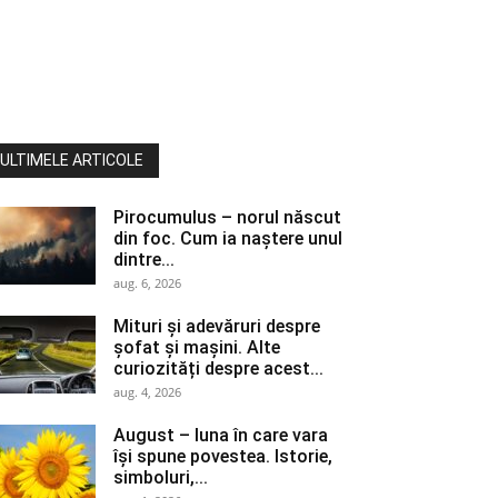
ULTIMELE ARTICOLE
Pirocumulus – norul născut
din foc. Cum ia naștere unul
dintre...
aug. 6, 2026
Mituri și adevăruri despre
șofat și mașini. Alte
curiozități despre acest...
aug. 4, 2026
August – luna în care vara
își spune povestea. Istorie,
simboluri,...