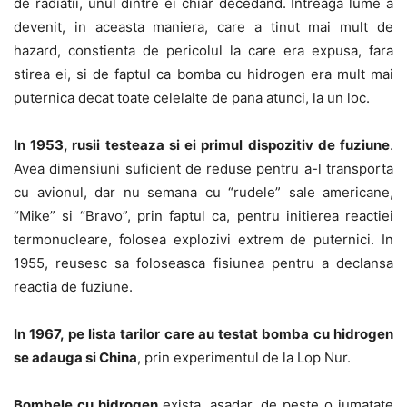
de radiatii, unul dintre ei chiar decedand. Intreaga lume a
devenit, in aceasta maniera, care a tinut mai mult de
hazard, constienta de pericolul la care era expusa, fara
stirea ei, si de faptul ca bomba cu hidrogen era mult mai
puternica decat toate celelalte de pana atunci, la un loc.
In 1953, rusii testeaza si ei primul dispozitiv de fuziune
.
Avea dimensiuni suficient de reduse pentru a-l transporta
cu avionul, dar nu semana cu “rudele” sale americane,
“Mike” si “Bravo”, prin faptul ca, pentru initierea reactiei
termonucleare, folosea explozivi extrem de puternici. In
1955, reusesc sa foloseasca fisiunea pentru a declansa
reactia de fuziune.
In 1967, pe lista tarilor care au testat bomba cu hidrogen
se adauga si China
, prin experimentul de la Lop Nur.
Bombele cu hidrogen
exista, asadar, de peste o jumatate