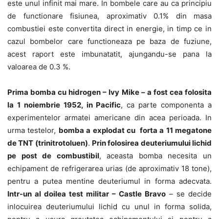
este unul infinit mai mare. In bombele care au ca principiu
de functionare fisiunea, aproximativ 0.1% din masa
combustiei este convertita direct in energie, in timp ce in
cazul bombelor care functioneaza pe baza de fuziune,
acest raport este imbunatatit, ajungandu-se pana la
valoarea de 0.3 %.
Prima bomba cu hidrogen – Ivy Mike – a fost cea folosita
la 1 noiembrie 1952, in Pacific
, ca parte componenta a
experimentelor armatei americane din acea perioada. In
urma testelor,
bomba a explodat cu forta a 11 megatone
de TNT (trinitrotoluen)
.
Prin folosirea deuteriumului lichid
pe post de combustibil
, aceasta bomba necesita un
echipament de refrigerarea urias (de aproximativ 18 tone),
pentru a putea mentine deuteriumul in forma adecvata.
Intr-un al doilea test militar – Castle Bravo
–
se decide
inlocuirea deuteriumului lichid cu unul in forma solida,