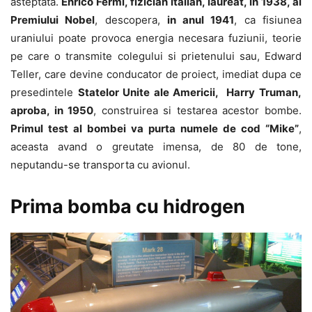
asteptata.
Enrico Fermi, fizician italian, laureat, in 1938, al
Premiului Nobel
, descopera,
in anul 1941
, ca fisiunea
uraniului poate provoca energia necesara fuziunii, teorie
pe care o transmite colegului si prietenului sau, Edward
Teller, care devine conducator de proiect, imediat dupa ce
presedintele
Statelor Unite ale Americii, Harry Truman,
aproba, in 1950
, construirea si testarea acestor bombe.
Primul test al bombei va purta numele de cod “Mike”
,
aceasta avand o greutate imensa, de 80 de tone,
neputandu-se transporta cu avionul.
Prima bomba cu hidrogen