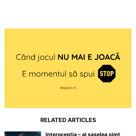
RELATED ARTICLES
Interocepţia – al șaselea simț,