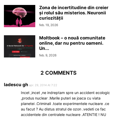
Zona de incertitudine din creier
şi rolul său misterios. Neuronii
curiozităţii
feb. 19, 2026
Moltbook – o nouă comunitate
online, dar nu pentru oameni.
Un...
feb. 9, 2026
2 COMMENTS
ladescu gh
apr. 29, 2014 At 7:22
Incet ,incet ,ne indreptam spre un accident ecologic
,produs nuclear .Marile puteri se joaca cu viata
planetei .Criminali .toate experimentele nucleare .ce
au facut ? Au distus stratul de ozon .vedeti ce fac
accidentele din centralele nucleare .ATENTIE ! NU