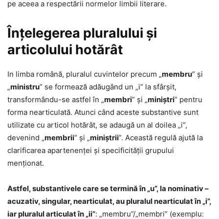
pe aceea a respectării normelor limbii literare.
Înțelegerea pluralului și
articolului hotărât
In limba română, pluralul cuvintelor precum „
membru
” și
„
ministru
” se formează adăugând un „i” la sfârșit,
transformându-se astfel în „
membri
” și „
miniștri
” pentru
forma nearticulată. Atunci când aceste substantive sunt
utilizate cu articol hotărât, se adaugă un al doilea „i”,
devenind „
membrii
” și „
miniștrii
”. Această regulă ajută la
clarificarea apartenenței și specificității grupului
menționat.
Astfel, substantivele care se termină în „u”, la nominativ –
acuzativ, singular, nearticulat, au pluralul nearticulat în „i”,
iar pluralul articulat în „ii”
: „membru”/„membri” (exemplu: