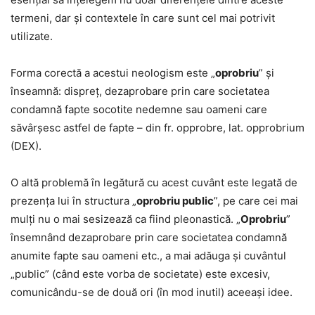
termeni, dar și contextele în care sunt cel mai potrivit
utilizate.
Forma corectă a acestui neologism este „
oprobriu
” și
înseamnă: dispreț, dezaprobare prin care societatea
condamnă fapte socotite nedemne sau oameni care
săvârșesc astfel de fapte – din fr. opprobre, lat. opprobrium
(DEX).
O altă problemă în legătură cu acest cuvânt este legată de
prezența lui în structura „
oprobriu public
”, pe care cei mai
mulți nu o mai sesizează ca fiind pleonastică. „
Oprobriu
”
însemnând dezaprobare prin care societatea condamnă
anumite fapte sau oameni etc., a mai adăuga și cuvântul
„public” (când este vorba de societate) este excesiv,
comunicându-se de două ori (în mod inutil) aceeași idee.