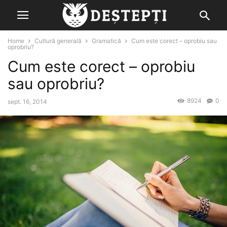
Home
Cultură generală
Gramatică
Cum este corect – oprobiu sau
oprobriu?
Cum este corect – oprobiu
sau oprobriu?
8924
0
sept. 16, 2014