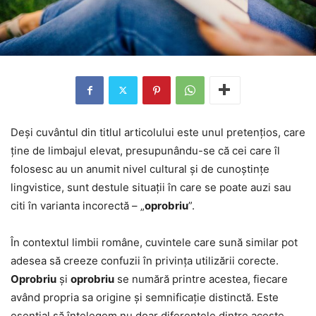
Deși cuvântul din titlul articolului este unul pretențios, care
ține de limbajul elevat, presupunându-se că cei care îl
folosesc au un anumit nivel cultural și de cunoștințe
lingvistice, sunt destule situații în care se poate auzi sau
citi în varianta incorectă – „
oprobriu
”.
În contextul limbii române, cuvintele care sună similar pot
adesea să creeze confuzii în privința utilizării corecte.
Oprobriu
și
oprobriu
se numără printre acestea, fiecare
având propria sa origine și semnificație distinctă. Este
esențial să înțelegem nu doar diferențele dintre aceste