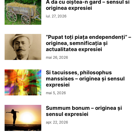
A da cu oiștea-n gard – sensul si
originea expresiei
iul. 27, 2026
“Pupat toţi piaţa endependenţi” –
originea, semnificaţia şi
actualitatea expresiei
mai 26, 2026
Si tacuisses, philosophus
manssises – originea şi sensul
expresiei
mai 5, 2026
Summum bonum – originea şi
sensul expresiei
apr. 22, 2026