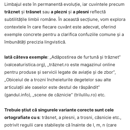
Limbajul este în permanentă evoluție, iar cuvintele precum
trăznet
și
trăsnet
sau
a plezni
și
a plesni
reflectă
subtilitățile limbii române. În această secțiune, vom explora
contextele în care fiecare cuvânt este adecvat, oferind
exemple concrete pentru a clarifica confuziile comune și a
îmbunătăți precizia lingvistică.
Iată câteva exemple
: „Adăpostirea de furtună și trăznet”
(valceaturistica.org), „trăznet.ro este magazinul online
pentru produse și servicii legate de aviație și de zbor”,
„Obiceiul de a trozni încheieturile degetelor sau alte
articulații ale oaselor este destul de răspândit”
(gandul.info), „scene de căznicie” (trilulilu.ro) etc.
Trebuie știut că singurele variante corecte sunt cele
ortografiate cu s
: trăsnet, a plesni, a trosni, căsnicie etc.,
potrivit regulii care stabilește că înainte de l, m, n (care