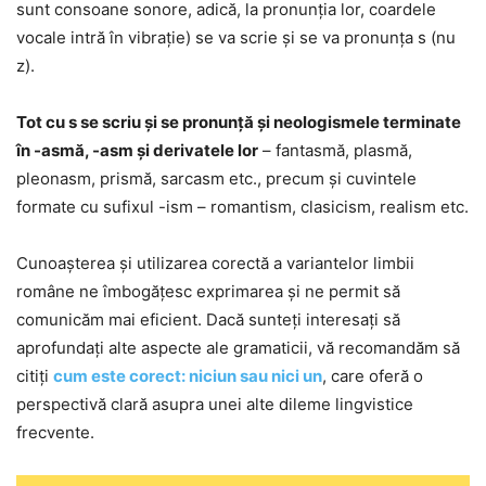
sunt consoane sonore, adică, la pronunția lor, coardele
vocale intră în vibrație) se va scrie și se va pronunța s (nu
z).
Tot cu s se scriu și se pronunță și neologismele terminate
în -asmă, -asm și derivatele lor
– fantasmă, plasmă,
pleonasm, prismă, sarcasm etc., precum și cuvintele
formate cu sufixul -ism – romantism, clasicism, realism etc.
Cunoașterea și utilizarea corectă a variantelor limbii
române ne îmbogățesc exprimarea și ne permit să
comunicăm mai eficient. Dacă sunteți interesați să
aprofundați alte aspecte ale gramaticii, vă recomandăm să
citiți
cum este corect: niciun sau nici un
, care oferă o
perspectivă clară asupra unei alte dileme lingvistice
frecvente.