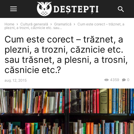
Home
Cultură generală
Gramatică
Cum este corect – trăznet, a
plezni, a trozni, căznicie etc. sau...
Cum este corect – trăznet, a
plezni, a trozni, căznicie etc.
sau trăsnet, a plesni, a trosni,
căsnicie etc.?
4359
0
aug. 12, 2015