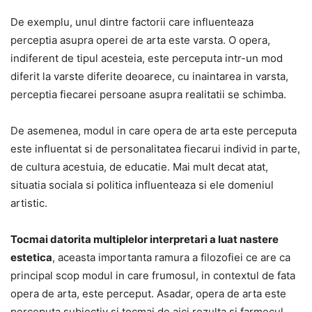
De exemplu, unul dintre factorii care influenteaza
perceptia asupra operei de arta este varsta. O opera,
indiferent de tipul acesteia, este perceputa intr-un mod
diferit la varste diferite deoarece, cu inaintarea in varsta,
perceptia fiecarei persoane asupra realitatii se schimba.
De asemenea, modul in care opera de arta este perceputa
este influentat si de personalitatea fiecarui individ in parte,
de cultura acestuia, de educatie. Mai mult decat atat,
situatia sociala si politica influenteaza si ele domeniul
artistic.
Tocmai datorita multiplelor interpretari a luat nastere
estetica
, aceasta importanta ramura a filozofiei ce are ca
principal scop modul in care frumosul, in contextul de fata
opera de arta, este perceput. Asadar, opera de arta este
perceputa subiectiv si tocmai de aici rezulta si farmecul