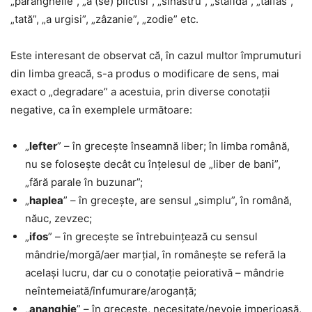
„paranghelie”, „a (se) plictisi”, „sihastru”, „stafidă”, „taifas”,
„tată”, „a urgisi”, „zâzanie”, „zodie” etc.
Este interesant de observat că, în cazul multor împrumuturi
din limba greacă, s-a produs o modificare de sens, mai
exact o „degradare” a acestuia, prin diverse conotații
negative, ca în exemplele următoare:
„
lefter
” – în grecește înseamnă liber; în limba română,
nu se folosește decât cu înțelesul de „liber de bani”,
„fără parale în buzunar”;
„
haplea
” – în grecește, are sensul „simplu”, în română,
năuc, zevzec;
„
ifos
” – în grecește se întrebuințează cu sensul
mândrie/morgă/aer marțial, în românește se referă la
același lucru, dar cu o conotație peiorativă – mândrie
neîntemeiată/înfumurare/aroganță;
„
ananghie
” – în grecește, necesitate/nevoie imperioasă,