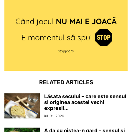
RELATED ARTICLES
Lăsata secului – care este sensul
si originea acestei vechi
expresii...
iul. 31, 2026
A da cu oiștea-n gard – sensul si