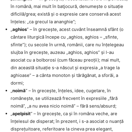
în română, mai mult în batjocură, denumește o situație
dificilă/grea; există și o expresie care conservă acest
înțeles: „ca grecul la ananghie”;
„
aghios
” – în grecește, acest cuvânt înseamnă sfânt (o
cântare liturgică începe cu „aghios, aghios – „sfinte,
sfinte”); cu secole în urmă, românii, care nu înțelegeau
slujba în grecește, auzeau „aghios, aghios” și l-au
asociat cu a bolborosi (cum făceau preoții); mai mult,
din această situație s-a născut și expresia „a trage la
aghioase” – a cânta monoton și tărăgănat, a sforăi, a
dormi;
„
noimă
” – în grecește, înțeles, idee, cugetare, în
românește, se utilizează frecvent în expresiile „fără
noimă”, „a nu avea nicio noimă” – fără sens/absurd;
„
apelpisit
” – în grecește, ca și în româna veche, are
înțelesul de disperat; în prezent, i s-a asociat o nuanță
disprețuitoare, referitoare la cineva prea elegant,