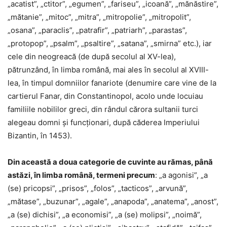
„acatist”, „ctitor”, „egumen”, „fariseu”, „icoană”, „mănăstire”,
„mătanie”, „mitoc”, „mitra”, „mitropolie”, „mitropolit”,
„osana”, „paraclis”, „patrafir”, „patriarh”, „parastas”,
„protopop”, „psalm”, „psaltire”, „satana”, „smirna” etc.), iar
cele din neogreacă (de după secolul al XV-lea),
pătrunzând, în limba română, mai ales în secolul al XVIII-
lea, în timpul domniilor fanariote (denumire care vine de la
cartierul Fanar, din Constantinopol, acolo unde locuiau
familiile nobililor greci, din rândul cărora sultanii turci
alegeau domni și funcționari, după căderea Imperiului
Bizantin, în 1453).
Din această a doua categorie de cuvinte au rămas, până
astăzi, în limba română, termeni precum
: „a agonisi”, „a
(se) pricopsi”, „prisos”, „folos”, „tacticos”, „arvună”,
„mătase”, „buzunar”, „agale”, „anapoda”, „anatema”, „anost”,
„a (se) dichisi”, „a economisi”, „a (se) molipsi”, „noimă”,