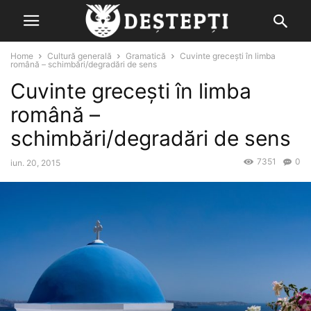
Home
Cultură generală
Gramatică
Cuvinte greceşti în limba
română – schimbări/degradări de sens
Cuvinte greceşti în limba
română –
schimbări/degradări de sens
7351
0
iun. 20, 2015