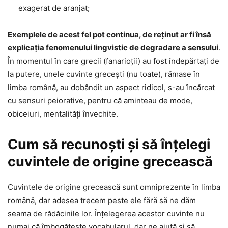
exagerat de aranjat;
Exemplele de acest fel pot continua, de reținut ar fi însă
explicația fenomenului lingvistic de degradare a sensului
.
În momentul în care grecii (fanarioții) au fost îndepărtați de
la putere, unele cuvinte grecești (nu toate), rămase în
limba română, au dobândit un aspect ridicol, s-au încărcat
cu sensuri peiorative, pentru că aminteau de mode,
obiceiuri, mentalități învechite.
Cum să recunoști și să înțelegi
cuvintele de origine grecească
Cuvintele de origine grecească sunt omniprezente în limba
română, dar adesea trecem peste ele fără să ne dăm
seama de rădăcinile lor. Înțelegerea acestor cuvinte nu
numai că îmbogățește vocabularul, dar ne ajută și să