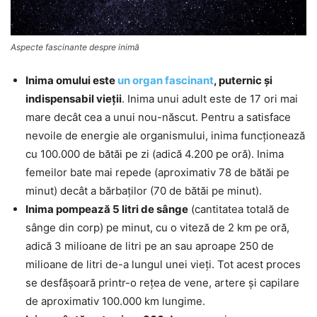
Aspecte fascinante despre inimă
Inima omului este
un organ fascinant
, puternic şi
indispensabil vieţii
. Inima unui adult este de 17 ori mai
mare decât cea a unui nou-născut. Pentru a satisface
nevoile de energie ale organismului, inima funcționează
cu 100.000 de bătăi pe zi (adică 4.200 pe oră). Inima
femeilor bate mai repede (aproximativ 78 de bătăi pe
minut) decât a bărbaţilor (70 de bătăi pe minut).
Inima pompează 5 litri de sânge
(cantitatea totală de
sânge din corp) pe minut, cu o viteză de 2 km pe oră,
adică 3 milioane de litri pe an sau aproape 250 de
milioane de litri de-a lungul unei vieți. Tot acest proces
se desfăşoară printr-o rețea de vene, artere și capilare
de aproximativ 100.000 km lungime.