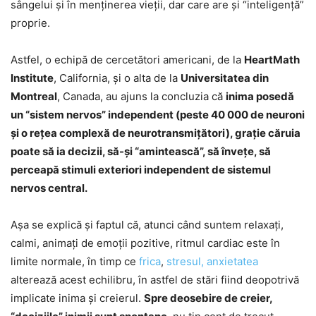
sângelui şi în menţinerea vieţii, dar care are şi “inteligenţă”
proprie.
Astfel, o echipă de cercetători americani, de la
HeartMath
Institute
, California, şi o alta de la
Universitatea din
Montreal
, Canada, au ajuns la concluzia că
inima posedă
un “sistem nervos” independent (peste 40 000 de neuroni
şi o reţea complexă de neurotransmiţători), graţie căruia
poate să ia decizii, să-şi “amintească”, să înveţe, să
perceapă stimuli exteriori independent de sistemul
nervos central.
Aşa se explică şi faptul că, atunci când suntem relaxaţi,
calmi, animaţi de emoţii pozitive, ritmul cardiac este în
limite normale, în timp ce
frica
,
stresul, anxietatea
alterează acest echilibru, în astfel de stări fiind deopotrivă
implicate inima şi creierul.
Spre deosebire de creier,