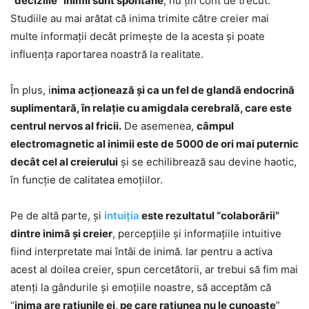
“deciziile” inimii sunt spontane
, nu ţin cont de trecut.
Studiile au mai arătat că inima trimite către creier mai
multe informaţii decât primeşte de la acesta şi poate
influenţa raportarea noastră la realitate.
În plus, i
nima acţionează şi ca un fel de glandă endocrină
suplimentară, în relaţie cu amigdala cerebrală, care este
centrul nervos al fricii.
De asemenea,
câmpul
electromagnetic al inimii este de 5000 de ori mai puternic
decât cel al creierului
şi se echilibrează sau devine haotic,
în funcţie de calitatea emoţiilor.
Pe de altă parte, şi
intuiţia
este rezultatul “colaborării”
dintre inimă şi creier
, percepţiile şi informaţiile intuitive
fiind interpretate mai întâi de inimă. Iar pentru a activa
acest al doilea creier, spun cercetătorii, ar trebui să fim mai
atenţi la gândurile şi emoţiile noastre, să acceptăm că
“
inima are raţiunile ei, pe care raţiunea nu le cunoaşte
”