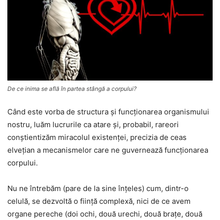
De ce inima se află în partea stângă a corpului?
Când este vorba de structura şi funcţionarea organismului
nostru, luăm lucrurile ca atare şi, probabil, rareori
conştientizăm miracolul existenţei, precizia de ceas
elveţian a mecanismelor care ne guvernează funcţionarea
corpului.
Nu ne întrebăm (pare de la sine înţeles) cum, dintr-o
celulă, se dezvoltă o fiinţă complexă, nici de ce avem
organe pereche (doi ochi, două urechi, două brațe, două