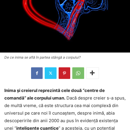
De ce inima se află în partea stângă a corpului?
Inima şi creierul reprezintă cele două “centre de
comandă” ale corpului uman.
Dacă despre creier s-a spus,
de multă vreme, că este structura cea mai complexă din
universul pe care noi îl cunoaştem, despre inimă, abia
descoperirile din anii 2000 au pus în evidenţă existenţa
unei “
inteligenţe cuantice
” a acesteia, cu un potenţial