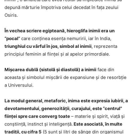
depună mărturie împotriva celui decedat în faţa zeului
Osiris.
În vechea scriere egipteană, hieroglifa inimii era un
“pocal”
care conţinea esenţa nemuririi, iar în India,
triunghiul cu vârful în jos, simbol al inimii
, reprezenta
principiul feminin al fiinţei şi al apelor primordiale.
Mişcarea dublă (sistolă şi diastolă) a inimii
face din
aceasta şi simbolul mişcării de expansiune şi de resorbţie
a Universului.
La modul general, metaforic, inima este expresia iubirii, a
devotamentului, generozităţii, curajului, este “centrul”
fiinţei spre care converg toate
– materie şi spirit, viaţă şi
conştiinţă, instinct şi inteligenţă.
Este asociată, în multe
tradiţii, cu cifra 5
(5 sunt şi litri de sânge din organismul