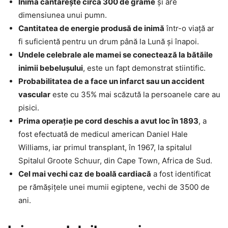
Inima cântăreşte circa 300 de grame
şi are
dimensiunea unui pumn.
Cantitatea de energie produsă de inimă
într-o viaţă ar
fi suficientă pentru un drum până la Lună şi înapoi.
Undele celebrale ale mamei se conectează la bătăile
inimii bebeluşului
, este un fapt demonstrat stiintific.
Probabilitatea de a face un infarct sau un accident
vascular
este cu 35% mai scăzută la persoanele care au
pisici.
Prima operaţie pe cord deschis a avut loc în 1893
, a
fost efectuată de medicul american Daniel Hale
Williams, iar primul transplant, în 1967, la spitalul
Spitalul Groote Schuur, din Cape Town, Africa de Sud.
Cel mai vechi caz de boală cardiacă
a fost identificat
pe rămăşiţele unei mumii egiptene, vechi de 3500 de
ani.