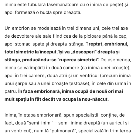
inima este tubulară (asemănătoare cu o inimă de peşte) și
apoi formează o buclă spre dreapta.
Un embrion se modelează în trei dimensiuni, cele trei axe
de dezvoltare ale sale fiind cea de la picioare până la cap,
apoi stomac-spate și dreapta-stânga. T
reptat, embrionul,
total simetric la început, își va „descoperi” dreapta și
stânga, producându-se “ruperea simetriei”.
De asemenea,
inima se va împărți în două camere (ca inima unei broaște),
apoi în trei camere, două atrii și un ventricul (precum inima
unui șarpe sau a unei broaște țestoase), în cele din urmă în
patru.
În faza embrionară, inima ocupă de nouă ori mai
mult spațiu în făt decât va ocupa la nou-născut.
Inima, în etapa embrionară, spun specialiştii, conţine, de
fapt, două “semi-inimi” – semi-inima dreaptă (un auricul și
un ventricul), numită “pulmonară”, specializată în trimiterea