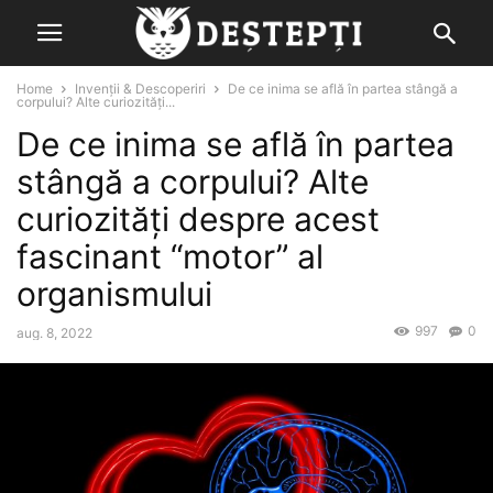
Home
Invenții & Descoperiri
De ce inima se află în partea stângă a
corpului? Alte curiozităţi...
De ce inima se află în partea
stângă a corpului? Alte
curiozităţi despre acest
fascinant “motor” al
organismului
997
0
aug. 8, 2022