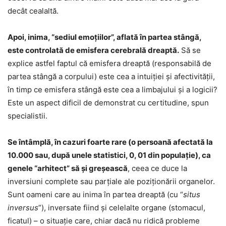
decât cealaltă.
Apoi, inima, “sediul emoţiilor”, aflată în partea stângă,
este controlată de emisfera cerebrală dreaptă.
Să se
explice astfel faptul că emisfera dreaptă (responsabilă de
partea stângă a corpului) este cea a intuiției și afectivității,
în timp ce emisfera stângă este cea a limbajului și a logicii?
Este un aspect dificil de demonstrat cu certitudine, spun
specialistii.
Se întâmplă, în cazuri foarte rare (o persoană afectată la
10.000 sau, după unele statistici, 0, 01 din populaţie), ca
genele “arhitect” să şi greşească
, ceea ce duce la
inversiuni complete sau parțiale ale poziționării organelor.
Sunt oameni care au inima în partea dreaptă (cu “
situs
inversus
”), inversate fiind şi celelalte organe (stomacul,
ficatul) – o situaţie care, chiar dacă nu ridică probleme