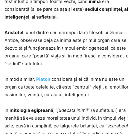
fost intuit din timpuri foarte vechi, când
inima
era
considerată (şi se pare că aşa şi este)
sediul conştiinţei, al
inteligenţei, al sufletului.
Aristotel
, unul dintre cei mai importanți filosofi ai Greciei
Antice, observase deja că inima este primul organ care se
dezvoltă și funcționează în timpul embriogenezei, că este
organul care “poartă” viaţa şi, în mod firesc, a considerat-o
“sediul” sufletului.
În mod similar,
Platon
considera şi el că inima nu este un
organ ca toate celelalte, că este “centrul” vieţii, al emoţiilor,
pasiunilor, voinţei, curajului, inteligenţei.
În
mitologia egipteană
, “
judecata inimii
” (a sufletului) era
menită să evalueze moralitatea unui individ, în timpul vieţii
sale, pusă în cumpănă, pe talgerele balanţei, cu “
scarabeul
inimii
”, o amuletă care avea rostul să împiedice inima să