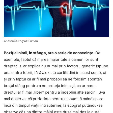
Anatomia corpului uman
Poziția inimii, în stânga, are o serie de consecinţe
. De
exemplu, faptul că marea majoritate a oamenilor sunt
dreptaci s-ar explica nu numai prin factorul genetic (spune
una dintre teorii, fără a exista certitudini în acest sens), ci
şi prin faptul că ar fi mai probabil să ne folosim spontan
brațul stâng pentru a ne proteja inima şi, ca urmare,
dreptul ar fi mai „liber” pentru a îndeplini alte sarcini. S-a
mai observat că preferinţa pentru o anumită mână apare
încă din timpul vieţii intrauterine, la ecograf putându-se
observa că una dintre mâini este dusă mai des la gură