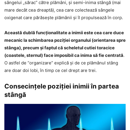
sângelui „sărac” către plămâni, şi semi-inima stângă (mai
mare decât cea dreaptă), cea care colectează sângele
oxigenat care părăsește plămânii și îl propulsează în corp.
Această dublă funcţionalitate a inimii este cea care duce
mecanic la schimbarea poziției organului (orientarea spre
stânga), precum şi faptul că scheletul cutiei toracice
(coastele, sternul) face imposibil ca inima să fie centrată
.
O astfel de “organizare” explică şi de ce plămânul stâng
are doar doi lobi, în timp ce cel drept are trei.
Consecinţele poziţiei inimii în partea
stângă