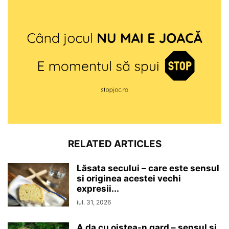
RELATED ARTICLES
Lăsata secului – care este sensul
si originea acestei vechi
expresii...
iul. 31, 2026
A da cu oiștea-n gard – sensul si