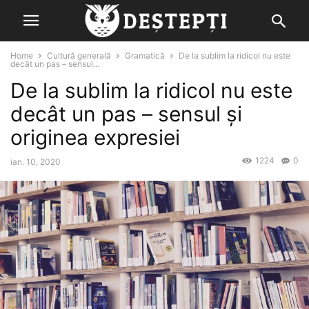
Home
Cultură generală
Gramatică
De la sublim la ridicol nu este
decât un pas – sensul...
De la sublim la ridicol nu este
decât un pas – sensul şi
originea expresiei
1224
0
ian. 10, 2020