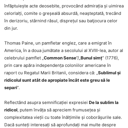
înfăptuiește acte deosebite, provocând admirația și uimirea
celorlalți, comite o greșeală absurdă, neașteptată, trecând
în derizoriu, stârnind râsul, disprețul sau batjocura celor
din jur.
Thomas Paine, un pamfletar englez, care a emigrat în
America, în a doua jumătate a secolului al XVIII-lea, autor al
celebrului pamflet „
Common Sense
”/„
Bunul simț
” (1776),
prin care apăra independența coloniilor americane în
raport cu Regatul Marii Britanii, considera că: „
Sublimul și
ridicolul sunt atât de apropiate încât este greu să le
separi
”.
Reflectând asupra semnificației expresiei
De la sublim la
ridicol
, putem învăța să apreciem frumusețea și
complexitatea vieții cu toate înălțimile și coborâșurile sale.
Dacă sunteți interesați să aprofundați mai multe despre