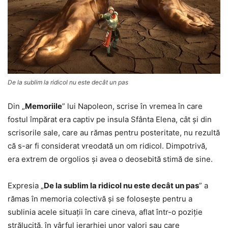
De la sublim la ridicol nu este decât un pas
Din „
Memoriile
” lui Napoleon, scrise în vremea în care
fostul împărat era captiv pe insula Sfânta Elena, cât și din
scrisorile sale, care au rămas pentru posteritate, nu rezultă
că s-ar fi considerat vreodată un om ridicol. Dimpotrivă,
era extrem de orgolios și avea o deosebită stimă de sine.
Expresia „
De la sublim la ridicol nu este decât un pas
” a
rămas în memoria colectivă și se folosește pentru a
sublinia acele situații în care cineva, aflat într-o poziție
strălucită, în vârful ierarhiei unor valori sau care