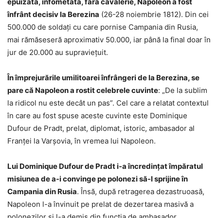
epuizată, înfometată, fără cavalerie, Napoleon a fost
înfrânt decisiv la Berezina
(26-28 noiembrie 1812). Din cei
500.000 de soldați cu care pornise Campania din Rusia,
mai rămăseseră aproximativ 50.000, iar până la final doar în
jur de 20.000 au supraviețuit.
În împrejurările umilitoarei înfrângeri de la Berezina, se
pare că Napoleon a rostit celebrele cuvinte
: „De la sublim
la ridicol nu este decât un pas”. Cel care a relatat contextul
în care au fost spuse aceste cuvinte este Dominique
Dufour de Pradt, prelat, diplomat, istoric, ambasador al
Franței la Varșovia, în vremea lui Napoleon.
Lui Dominique Dufour de Pradt i-a încredințat împăratul
misiunea de a-i convinge pe polonezi să-l sprijine în
Campania din Rusia
. Însă, după retragerea dezastruoasă,
Napoleon l-a învinuit pe prelat de dezertarea masivă a
polonezilor și l-a demis din funcția de ambasador.