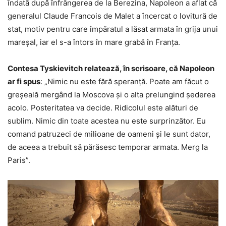
îndată după înfrângerea de la Berezina, Napoleon a aflat că
generalul Claude Francois de Malet a încercat o lovitură de
stat, motiv pentru care împăratul a lăsat armata în grija unui
mareșal, iar el s-a întors în mare grabă în Franța.
Contesa Tyskievitch relatează, în scrisoare, că Napoleon
ar fi spus
: „Nimic nu este fără speranță. Poate am făcut o
greșeală mergând la Moscova și o alta prelungind șederea
acolo. Posteritatea va decide. Ridicolul este alături de
sublim. Nimic din toate acestea nu este surprinzător. Eu
comand patruzeci de milioane de oameni și le sunt dator,
de aceea a trebuit să părăsesc temporar armata. Merg la
Paris”.