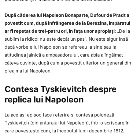
După căderea lui Napoleon Bonaparte, Dufour de Pradt a
povestit cum, după înfrângerea de la Berezina, împăratul
ar fi repetat de trei-patru ori, în fața unor apropiați
: „De la
sublim la ridicol nu este decât un pas”. Nu este sigur însă
dacă vorbele lui Napoleon se refereau la sine sau la
atitudinea jalnică a ambasadorului, care abia a îngăimat
câteva cuvinte, după cum a povestit ulterior un general din
preajma lui Napoleon.
Contesa Tyskievitch despre
replica lui Napoleon
La același episod face referire și contesa poloneză
Tyskievitch (din anturajul lui Napoleon), într-o scrisoare în
care povestește cum, la începutul lunii decembrie 1812,