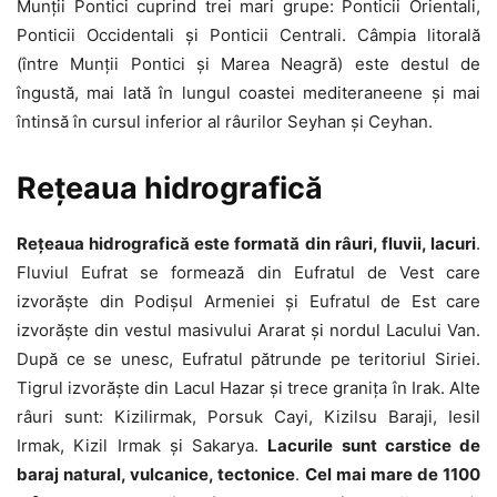
Munții Pontici cuprind trei mari grupe: Ponticii Orientali,
Ponticii Occidentali și Ponticii Centrali. Câmpia litorală
(între Munții Pontici și Marea Neagră) este destul de
îngustă, mai lată în lungul coastei mediteraneene și mai
întinsă în cursul inferior al râurilor Seyhan și Ceyhan.
Rețeaua hidrografică
Rețeaua hidrografică este formată din râuri, fluvii, lacuri
.
Fluviul Eufrat se formează din Eufratul de Vest care
izvorăște din Podișul Armeniei și Eufratul de Est care
izvorăște din vestul masivului Ararat și nordul Lacului Van.
După ce se unesc, Eufratul pătrunde pe teritoriul Siriei.
Tigrul izvorăște din Lacul Hazar și trece granița în Irak. Alte
râuri sunt: Kizilirmak, Porsuk Cayi, Kizilsu Baraji, Iesil
Irmak, Kizil Irmak și Sakarya.
Lacurile sunt carstice de
baraj natural, vulcanice, tectonice
.
Cel mai mare de 1100