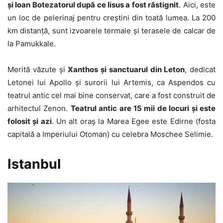
și Ioan Botezatorul după ce Iisus a fost răstignit
. Aici, este
un loc de pelerinaj pentru creștini din toată lumea. La 200
km distanță, sunt izvoarele termale și terasele de calcar de
la Pamukkale.
Merită văzute și
Xanthos și sanctuarul din Leton
, dedicat
Letonei lui Apollo și surorii lui Artemis, ca Aspendos cu
teatrul antic cel mai bine conservat, care a fost construit de
arhitectul Zenon.
Teatrul antic are 15 mii de locuri și este
folosit și azi
. Un alt oraș la Marea Egee este Edirne (fosta
capitală a Imperiului Otoman) cu celebra Moschee Selimie.
Istanbul