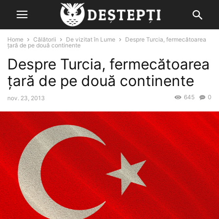
Home
Călătorii
De vizitat în Lume
Despre Turcia, fermecătoarea
țară de pe două continente
Despre Turcia, fermecătoarea
țară de pe două continente
645
0
nov. 23, 2013