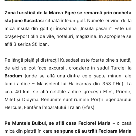
Zona turistică de la Marea Egee se remarcă prin cocheta
stațiune Kusadasi
situată într-un golf. Numele ei vine de la
mica insulă din golf și înseamnă ,,Insula păsării”. Este un
orășel-port plin de vile, hoteluri, magazine. În apropiere se
află Biserica Sf. Ioan.
Pe lângă plajă și distracții Kusadasi este foarte bine situată,
de aici se pot face excursii, croaziere în sudul Turciei la
Brodum
(unde se află una dintre cele șapte minuni ale
lumii antice – Mausoleul lui Halicarnas din 353 î.Hr.). La
cca. 40 km, se află cetățile antice grecești Efes, Priene,
Milet și Didyma. Renumite sunt ruinele Porții legendarului
Hercule, Fântâna Împăratului Traian (Efes).
Pe Muntele Bulbul, se află casa Feciorei Maria
– o casă
mică din piatră în care
se spune că au trăit Fecioara Maria