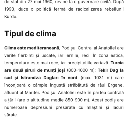
de stat din 27 mai 1960, revine la o guvernare civilă. După
1993, duce o politică fermă de radicalizarea rebeliunii
Kurde.
Tipul de clima
Clima este mediteraneană
, Podișul Central al Anatoliei are
verile fierbinți și uscate, iar iernile, reci. În zona estică,
temperatura este mai rece, iar precipitațiile variază.
Turcia
are două șiruri de munți joși
(800-1000 m):
Tekir Dag la
sud și Istrandza Daglari în nord
(max. 1031 m) care
înconjoară o câmpie îngustă străbătută de râul Ergene,
afluent al Maritei. Podișul Anatoliei este în partea centrală
a țării (are o altitudine medie 850-900 m). Acest podiș are
numeroase depresiuni presărate cu mlaștini și lacuri
sărate.