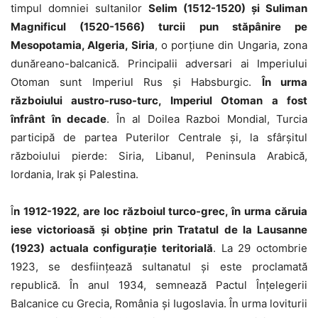
timpul domniei sultanilor
Selim (1512-1520) și Suliman
Magnificul (1520-1566) turcii pun stăpânire pe
Mesopotamia, Algeria, Siria
, o porțiune din Ungaria, zona
dunăreano-balcanică. Principalii adversari ai Imperiului
Otoman sunt Imperiul Rus și Habsburgic.
În urma
războiului austro-ruso-turc, Imperiul Otoman a fost
înfrânt în decade
. În al Doilea Razboi Mondial, Turcia
participă de partea Puterilor Centrale și, la sfârșitul
războiului pierde: Siria, Libanul, Peninsula Arabică,
Iordania, Irak și Palestina.
Î
n 1912-1922, are loc războiul turco-grec, în urma căruia
iese victorioasă și obține prin Tratatul de la Lausanne
(1923) actuala configurație teritorială
. La 29 octombrie
1923, se desființează sultanatul și este proclamată
republică. În anul 1934, semnează Pactul Înțelegerii
Balcanice cu Grecia, România și Iugoslavia. În urma loviturii