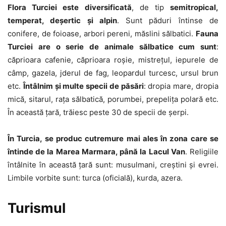
Flora Turciei este diversificată
, de tip
semitropical,
temperat, deșertic și alpin
. Sunt păduri întinse de
conifere, de foioase, arbori pereni, măslini sălbatici.
Fauna
Turciei are o serie de animale sălbatice cum sunt
:
căprioara cafenie, căprioara roșie, mistrețul, iepurele de
câmp, gazela, jderul de fag, leopardul turcesc, ursul brun
etc.
Întâlnim și multe specii de păsări
: dropia mare, dropia
mică, sitarul, rața sălbatică, porumbei, prepelița polară etc.
În această țară, trăiesc peste 30 de specii de șerpi.
În Turcia, se produc cutremure mai ales în zona care se
întinde de la Marea Marmara, până la Lacul Van
. Religiile
întâlnite în această țară sunt: musulmani, creștini și evrei.
Limbile vorbite sunt: turca (oficială), kurda, azera.
Turismul