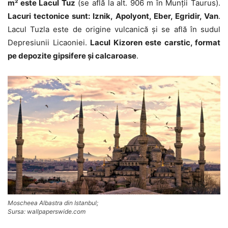
m² este Lacul Tuz
(se află la alt. 906 m în Munții Taurus).
Lacuri tectonice sunt: Iznik, Apolyont, Eber, Egridir, Van
.
Lacul Tuzla este de origine vulcanică și se află în sudul
Depresiunii Licaoniei.
Lacul Kizoren este carstic, format
pe depozite gipsifere și calcaroase
.
Moscheea Albastra din Istanbul;
Sursa: wallpaperswide.com