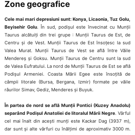
Zone geografice
Cele mai mari depresiuni sunt: Konya, Licaonia, Tuz Golu,
Beyisehir Golu
. În sud, podișul este învecinat cu Munții
Taurus alcătuiți din trei grupe : Munții Taurus de Est, de
Centru și de Vest. Munții Taurus de Est însoțesc la sud
Valea Murat. Munții Taurus de Vest se află între Văile
Mendereș și Goksu. Munții Taurus de Centru sunt la sud
de Valea Eufratului. La nord de Munții Taurus de Est se află
Podișul Armeniei. Coasta Mării Egee este însoțită de
câmpii litorale (Bursa, Bergana, Izmir) formate pe văile
râurilor Simav, Gediz, Menderes și Buyuk.
În partea de nord se află Munții Pontici (Kuzey Anadolu)
separând Podișul Anatoliei de litoralul Mării Negre
. Vârful
cel mai înalt din acești munți este Kackar Dag (3937 m),
dar sunt și alte vârfuri cu înălțimi de aproximativ 3000 m.