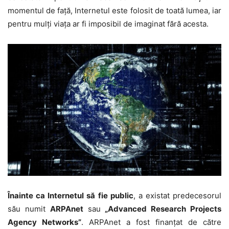
momentul de faţă, Internetul este folosit de toată lumea, iar
pentru mulţi viaţa ar fi imposibil de imaginat fără acesta.
Înainte ca Internetul să fie public
, a existat predecesorul
său numit
ARPAnet
sau
„Advanced Research Projects
Agency Networks”
. ARPAnet a fost finanţat de către