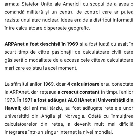
armata Statelor Unite ale Americii cu scopul de a avea o
comandǎ militară şi un centru de control care ar putea
rezista unui atac nuclear. Ideea era de a distribui informaţii
între calculatoare dispersate geografic.
ARPAnet a fost deschisă în 1969
şi a fost luată cu asalt în
scurt timp de către pasionaţii de calculatoare civili care
găsiserǎ o modalitate de a accesa cele câteva calculatoare
mari care existau la acel moment.
La sfârşitul anilor 1969, doar
4 calculatoare
erau conectate
la ARPAnet, dar reţeaua
a crescut constant
în timpul anilor
1970.
În 1971 a fost adăugat ALOHAnet al Universităţii din
Hawaii
; doi ani mai târziu, au fost adăugate reţelele unor
universităţi din Anglia şi Norvegia. Odată cu înmulţirea
calculatoarelor din reţea, a devenit mult mai dificilă
integrarea într-un singur internet la nivel mondial.