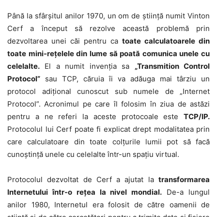
Până la sfârşitul anilor 1970, un om de ştiinţă numit Vinton
Cerf a început să rezolve această problemă prin
dezvoltarea unei căi pentru ca
toate calculatoarele din
toate mini-reţelele din lume să poată comunica unele cu
celelalte.
El a numit invenţia sa
„Transmition Control
Protocol”
sau TCP, căruia îi va adăuga mai târziu un
protocol adiţional cunoscut sub numele de „Internet
Protocol”. Acronimul pe care îl folosim în ziua de astăzi
pentru a ne referi la aceste protocoale este
TCP/IP.
Protocolul lui Cerf poate fi explicat drept modalitatea prin
care calculatoare din toate colţurile lumii pot să facă
cunoştinţă unele cu celelalte într-un spaţiu virtual.
Protocolul dezvoltat de Cerf a ajutat la
transformarea
Internetului într-o reţea la nivel mondial.
De-a lungul
anilor 1980, Internetul era folosit de către oamenii de