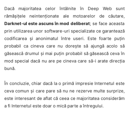
Dacă majoritatea celor întâlnite în Deep Web sunt
rămăşiţele neintenţionate ale motoarelor de căutare,
Darknet-ul este ascuns în mod deliberat
; se face aceasta
prin utilizarea unor software-uri specializate ce garantează
codificarea şi anonimatul între useri. Este foarte puţin
probabil ca cineva care nu doreşte să ajungă acolo să
găseascǎ drumul şi mai puţin probabil să găsească ceva în
mod special dacă nu are pe cineva care să-i arate direcţia
bună.
În concluzie, chiar dacă la o primă impresie Internetul este
ceva comun şi care pare să nu ne rezerve multe surprize,
este interesant de aflat că ceea ce majoritatea considerăm
a fi Internetul este doar o mică parte a întregului.