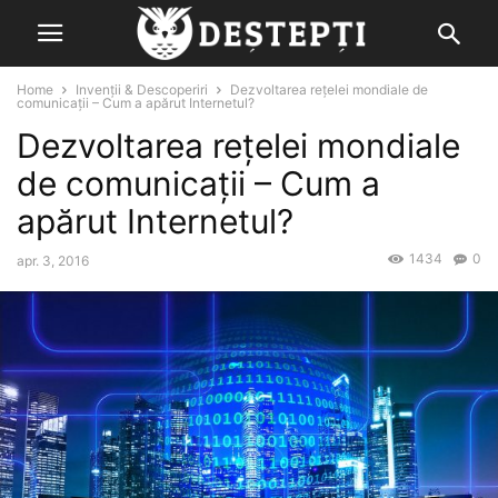
Home
Invenții & Descoperiri
Dezvoltarea reţelei mondiale de
comunicaţii – Cum a apărut Internetul?
Dezvoltarea reţelei mondiale
de comunicaţii – Cum a
apărut Internetul?
1434
0
apr. 3, 2016