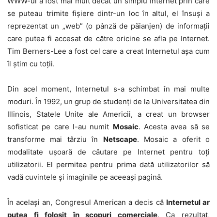
WWW-ul a fost mai mult decât un simplu Internet prin care
se puteau trimite fişiere dintr-un loc în altul, el însuşi a
reprezentat un „web” (o pânză de păianjen) de informaţii
care putea fi accesat de către oricine se afla pe Internet.
Tim Berners-Lee a fost cel care a creat Internetul aşa cum
îl ştim cu toţii.
Din acel moment, Internetul s-a schimbat în mai multe
moduri. În 1992, un grup de studenţi de la Universitatea din
Illinois, Statele Unite ale Americii, a creat un browser
sofisticat pe care l-au numit
Mosaic
. Acesta avea să se
transforme mai târziu în
Netscape
. Mosaic a oferit o
modalitate uşoară de căutare pe Internet pentru toţi
utilizatorii. El permitea pentru prima dată utilizatorilor să
vadă cuvintele şi imaginile pe aceeaşi pagină.
În acelaşi an, Congresul American a decis că
Internetul ar
putea fi folosit în scopuri comerciale
. Ca rezultat,