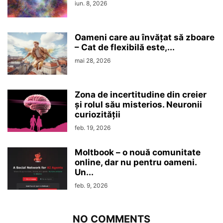
iun. 8, 2026
Oameni care au învățat să zboare
– Cat de flexibilă este,...
mai 28, 2026
Zona de incertitudine din creier
şi rolul său misterios. Neuronii
curiozităţii
feb. 19, 2026
Moltbook – o nouă comunitate
online, dar nu pentru oameni.
Un...
feb. 9, 2026
NO COMMENTS