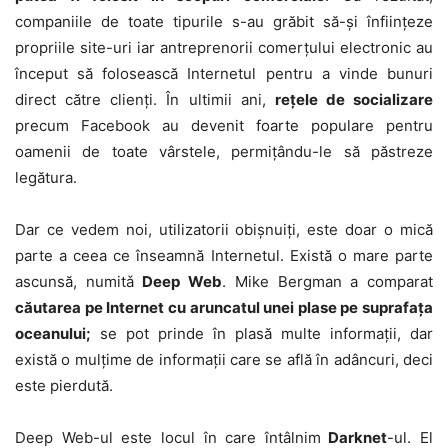
companiile de toate tipurile s-au grăbit să-şi înfiinţeze
propriile site-uri iar antreprenorii comerţului electronic au
început să folosească Internetul pentru a vinde bunuri
direct către clienţi. În ultimii ani,
reţele de socializare
precum Facebook au devenit foarte populare pentru
oamenii de toate vârstele, permiţându-le să păstreze
legătura.
Dar ce vedem noi, utilizatorii obişnuiţi, este doar o mică
parte a ceea ce înseamnă Internetul. Există o mare parte
ascunsă, numitǎ
Deep Web
. Mike Bergman a comparat
căutarea pe Internet cu aruncatul unei plase pe suprafaţa
oceanului;
se pot prinde în plasă multe informaţii, dar
există o mulţime de informaţii care se află în adâncuri, deci
este pierdută.
Deep Web-ul este locul în care întâlnim
Darknet
-ul. El