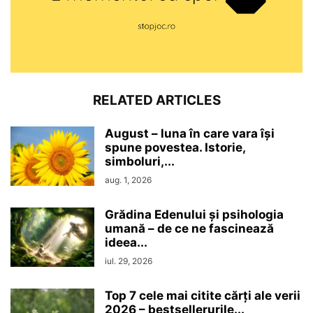
RELATED ARTICLES
August – luna în care vara își
spune povestea. Istorie,
simboluri,...
aug. 1, 2026
Grădina Edenului și psihologia
umană – de ce ne fascinează
ideea...
iul. 29, 2026
Top 7 cele mai citite cărți ale verii
2026 – bestsellerurile...