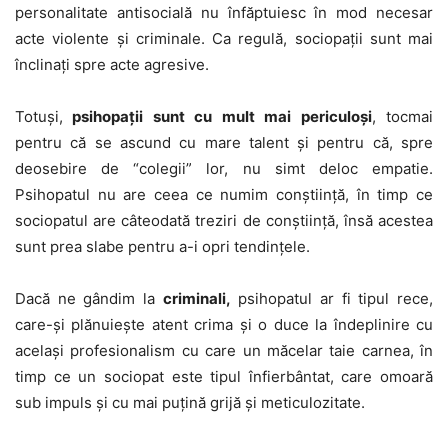
personalitate antisocială nu înfăptuiesc în mod necesar
acte violente şi criminale. Ca regulă, sociopaţii sunt mai
înclinaţi spre acte agresive.
Totuşi,
psihopaţii sunt cu mult mai periculoşi
, tocmai
pentru că se ascund cu mare talent şi pentru că, spre
deosebire de “colegii” lor, nu simt deloc empatie.
Psihopatul nu are ceea ce numim conştiinţă, în timp ce
sociopatul are câteodată treziri de conştiinţă, însă acestea
sunt prea slabe pentru a-i opri tendinţele.
Dacă ne gândim la
criminali,
psihopatul ar fi tipul rece,
care-şi plănuieşte atent crima şi o duce la îndeplinire cu
acelaşi profesionalism cu care un măcelar taie carnea, în
timp ce un sociopat este tipul înfierbântat, care omoară
sub impuls şi cu mai puţină grijă şi meticulozitate.