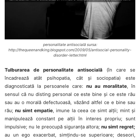
personalitate antisocială sursa:
http://thequeenandking.blogspot.com/2009/05/antisocial-personality-
disorder-letter.html
Tulburarea de personalitate antisocială
(în care se
încadrează atât psihopatia, cât şi sociopatia) este
diagnosticată la persoanele care:
nu au moralitate
, în
sensul că nu disting personal ce este bine şi ce este rău
sau au o morală defectuoasă, văzând altfel ce e bine sau
rău;
nu simt empatie
, imune la ceea ce simt alţii; mint şi
manipulează constant pe alţii în interes propriu; sunt
impulsive; nu le preocupă siguranţa altora;
nu simt regret;
au un ego exacerbat, simţindu-se superioare; deseori,