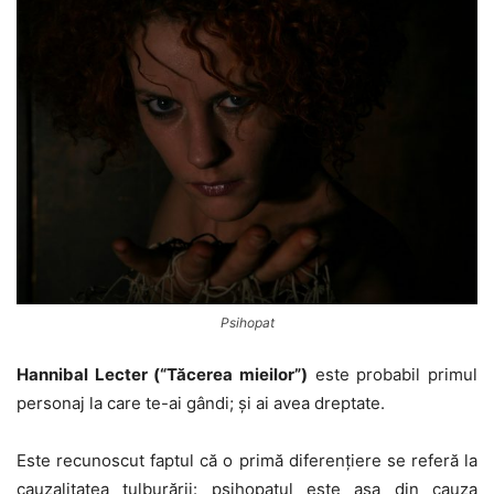
Psihopat
Hannibal Lecter (“Tăcerea mieilor”)
este probabil primul
personaj la care te-ai gândi; şi ai avea dreptate.
Este recunoscut faptul că o primă diferenţiere se referă la
cauzalitatea tulburării: psihopatul este aşa din cauza