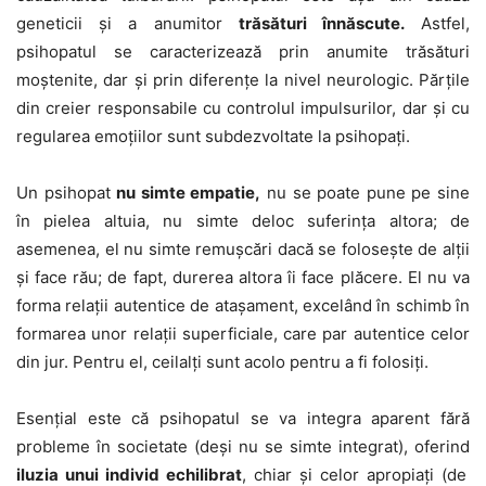
geneticii şi a anumitor
trăsături înnăscute.
Astfel,
psihopatul se caracterizează prin anumite trăsături
moştenite, dar şi prin diferenţe la nivel neurologic. Părţile
din creier responsabile cu controlul impulsurilor, dar şi cu
regularea emoţiilor sunt subdezvoltate la psihopaţi.
Un psihopat
nu simte empatie,
nu se poate pune pe sine
în pielea altuia, nu simte deloc suferinţa altora; de
asemenea, el nu simte remuşcări dacă se foloseşte de alţii
şi face rău; de fapt, durerea altora îi face plăcere. El nu va
forma relaţii autentice de ataşament, excelând în schimb în
formarea unor relaţii superficiale, care par autentice celor
din jur. Pentru el, ceilalţi sunt acolo pentru a fi folosiţi.
Esenţial este că psihopatul se va integra aparent fără
probleme în societate (deşi nu se simte integrat), oferind
iluzia unui individ echilibrat
, chiar şi celor apropiaţi (de