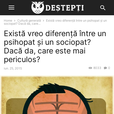
Home
Cultură generală
Există vreo diferenţă între un psihopat şi un
sociopat? Dacă da, care...
Există vreo diferenţă între un
psihopat şi un sociopat?
Dacă da, care este mai
periculos?
8033
0
iun. 25, 2015