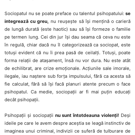
Sociopatul nu se poate preface cu talentul psihopatului:
se
integrează cu greu,
nu reuşeşte să îşi menţină o carieră
de lungă durată (este haotic) sau să îşi formeze o familie
pe termen lung. Cei din jur îşi dau seama că ceva nu este
în regulă, chiar dacă nu îl categorizează ca sociopat, este
totuşi evident că nu îi prea pasă de ceilalţi. Totuşi, poate
forma relaţii de ataşament, însă nu vor dura. Nu este atât
de echilibrat, are crize emoţionale. Acţiunile sale imorale,
ilegale, iau naştere sub forţa impulsului, fără ca acesta să
fie calculat, fără să îşi facă planuri atente precum o face
psihopatul. Ca medie, sociopaţii ar fi mai puţin educaţi
decât psihopaţii.
Psihopaţii şi sociopaţii
nu sunt întotdeauna violenţi!
Deşi
ideile pe care le avem despre aceştia se leagă instinctiv de
imaginea unui criminal, indivizii ce suferă de tulburare de