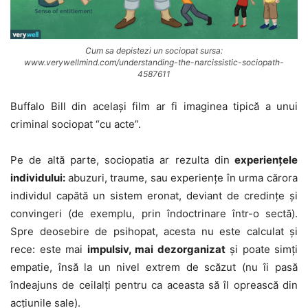
Cum sa depistezi un sociopat sursa:
www.verywellmind.com/understanding-the-narcissistic-sociopath-
4587611
Buffalo Bill din acelaşi film ar fi imaginea tipică a unui
criminal sociopat “cu acte”.
Pe de altă parte, sociopatia ar rezulta din
experienţele
individului:
abuzuri, traume, sau experienţe în urma cărora
individul capătă un sistem eronat, deviant de credinţe şi
convingeri (de exemplu, prin îndoctrinare într-o sectă).
Spre deosebire de psihopat, acesta nu este calculat şi
rece: este mai
impulsiv, mai dezorganizat
şi poate simţi
empatie, însă la un nivel extrem de scăzut (nu îi pasă
îndeajuns de ceilalţi pentru ca aceasta să îl oprească din
acţiunile sale).