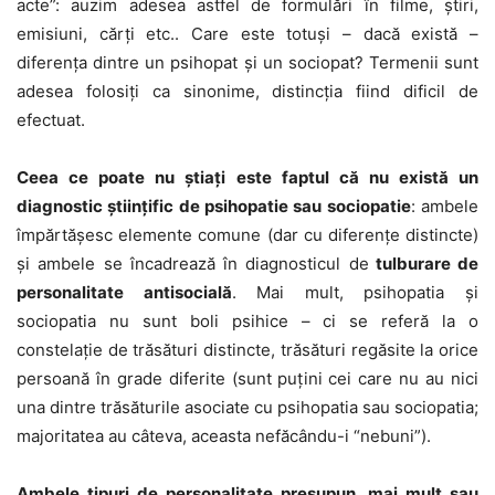
acte”: auzim adesea astfel de formulări în filme, ştiri,
emisiuni, cărţi etc.. Care este totuşi – dacă există –
diferenţa dintre un psihopat şi un sociopat? Termenii sunt
adesea folosiţi ca sinonime, distincţia fiind dificil de
efectuat.
Ceea ce poate nu ştiaţi este faptul că nu există un
diagnostic ştiinţific de psihopatie sau sociopatie
: ambele
împărtăşesc elemente comune (dar cu diferenţe distincte)
şi ambele se încadrează în diagnosticul de
tulburare de
personalitate antisocială
. Mai mult, psihopatia şi
sociopatia nu sunt boli psihice – ci se referă la o
constelaţie de trăsături distincte, trăsături regăsite la orice
persoană în grade diferite (sunt puţini cei care nu au nici
una dintre trăsăturile asociate cu psihopatia sau sociopatia;
majoritatea au câteva, aceasta nefăcându-i “nebuni”).
Ambele tipuri de personalitate presupun, mai mult sau