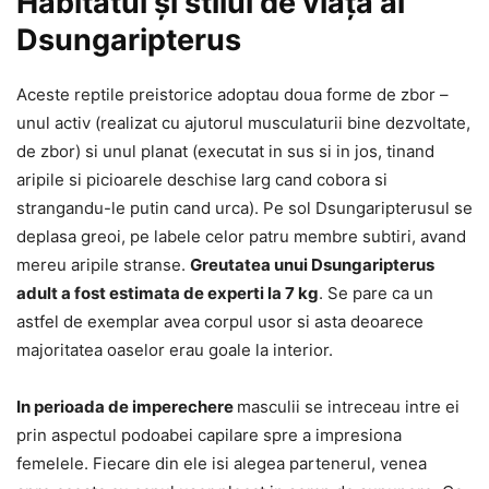
Habitatul și stilul de viață al
Dsungaripterus
Aceste reptile preistorice adoptau doua forme de zbor –
unul activ (realizat cu ajutorul musculaturii bine dezvoltate,
de zbor) si unul planat (executat in sus si in jos, tinand
aripile si picioarele deschise larg cand cobora si
strangandu-le putin cand urca). Pe sol Dsungaripterusul se
deplasa greoi, pe labele celor patru membre subtiri, avand
mereu aripile stranse.
Greutatea unui Dsungaripterus
adult a fost estimata de experti la 7 kg
. Se pare ca un
astfel de exemplar avea corpul usor si asta deoarece
majoritatea oaselor erau goale la interior.
In perioada de imperechere
masculii se intreceau intre ei
prin aspectul podoabei capilare spre a impresiona
femelele. Fiecare din ele isi alegea partenerul, venea