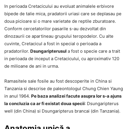
In perioada Cretacicului au evoluat animalele erbivore
bipede de talie mica, pradatorii uriasi care se deplasau pe
doua picioare si o mare varietate de reptile zburatoare.
Conform cercetatorilor pasarile s-au dezvoltat din
dinozaurii ce apartineau grupului teropodelor. Cu alte
cuvinte, Cretacicul a fost in special o perioada a
pradatorilor.
Dsungaripterusul
a fost o specie care a trait
in perioada de inceput a Cretacicului, cu aproximativ 120
de milioane de ani in urma.
Ramasitele sale fosile au fost descoperite in China si
Tanzania si descrise de paleontologul Chung Chien Yaung
in anul 1964.
Pe baza analizei facute asupra lor s-a ajuns
la concluzia ca ar fi existat doua specii
: Dsungaripterus
well (din China) si Dsungaripterus brancai (din Tanzania).
Anatomia unică a