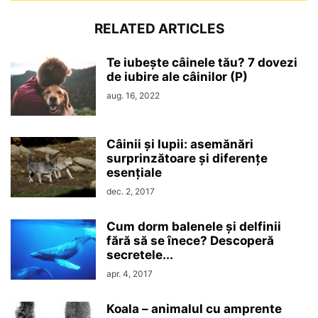
RELATED ARTICLES
Te iubește câinele tău? 7 dovezi
de iubire ale câinilor (P)
aug. 16, 2022
Câinii și lupii: asemănări
surprinzătoare și diferențe
esențiale
dec. 2, 2017
Cum dorm balenele și delfinii
fără să se înece? Descoperă
secretele...
apr. 4, 2017
Koala – animalul cu amprente