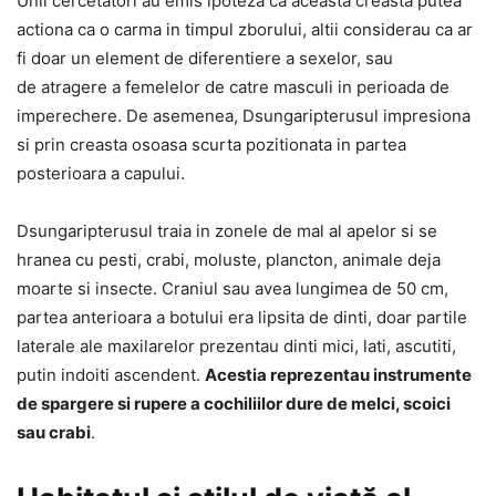
Unii cercetatori au emis ipoteza ca aceasta creasta putea
actiona ca o carma in timpul zborului, altii considerau ca ar
fi doar un element de diferentiere a sexelor, sau
de atragere a femelelor de catre masculi in perioada de
imperechere. De asemenea, Dsungaripterusul impresiona
si prin creasta osoasa scurta pozitionata in partea
posterioara a capului.
Dsungaripterusul traia in zonele de mal al apelor si se
hranea cu pesti, crabi, moluste, plancton, animale deja
moarte si insecte. Craniul sau avea lungimea de 50 cm,
partea anterioara a botului era lipsita de dinti, doar partile
laterale ale maxilarelor prezentau dinti mici, lati, ascutiti,
putin indoiti ascendent.
Acestia reprezentau instrumente
de spargere si rupere a cochiliilor dure de melci, scoici
sau crabi
.