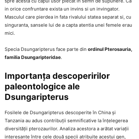
spre acesta cu capul usor plecat in semn de supunere. Ca
in orice confruntare exista un invins si un invingator.
Masculul care pierdea in fata rivalului statea separat si, cu
singuranta, sansele lui de a capta atentia unei femele erau
mici.
Specia Dsungaripterus face parte din
ordinul Pterosauria,
familia Dsungaripteridae
.
Importanța descoperirilor
paleontologice ale
Dsungaripterus
Fosilele de Dsungaripterus descoperite în China și
Tanzania au adus contribuții semnificative la înțelegerea
diversității pterozaurilor. Analiza acestora a arătat variații
interesante între cele două specii atribuite acestui gen,