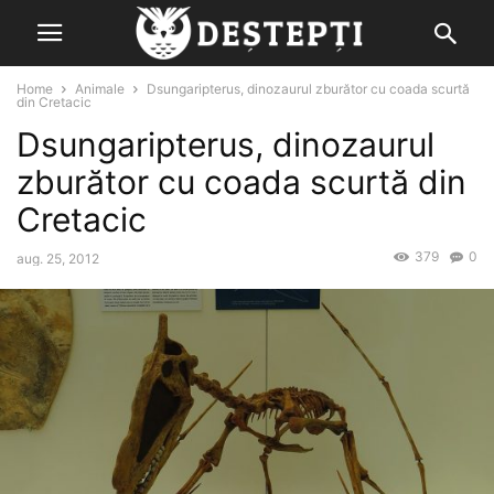
Home
Animale
Dsungaripterus, dinozaurul zburător cu coada scurtă
din Cretacic
Dsungaripterus, dinozaurul
zburător cu coada scurtă din
Cretacic
379
0
aug. 25, 2012